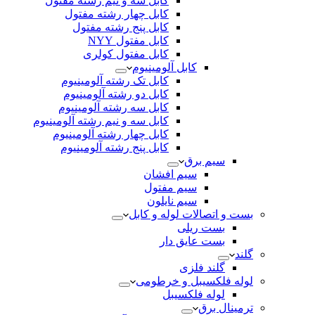
کابل سه و نیم رشته مفتول
کابل چهار رشته مفتول
کابل پنج رشته مفتول
کابل مفتول NYY
کابل مفتول کولری
کابل آلومینیوم
کابل تک رشته آلومینیوم
کابل دو رشته آلومینیوم
کابل سه رشته آلومینیوم
کابل سه و نیم رشته آلومینیوم
کابل چهار رشته آلومینیوم
کابل پنج رشته آلومینیوم
سیم برق
سیم افشان
سیم مفتول
سیم نایلون
بست و اتصالات لوله و کابل
بست ریلی
بست عایق دار
گلند
گلند فلزی
لوله فلکسیبل و خرطومی
لوله فلکسیبل
ترمینال برق