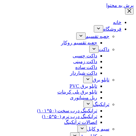
پرش به محتوا
خانه
فروشگاه
جعبه تقسیم
جعبه تقسیم روکار
داکت
داکت چسبی
داکت زمینی
داکت ساده
داکت شیاردار
تابلو برق
تابلو برق PVC
تابلو برق پلی کربنات
ریل مینیاتوری
ترانکینگ
ترانکینگ درب سخت (۵۰*۱۰۱)
ترانکینگ درب نرم (۵۰*۱۰۵)
اتصالات ترانکینگ
سیم و کابل