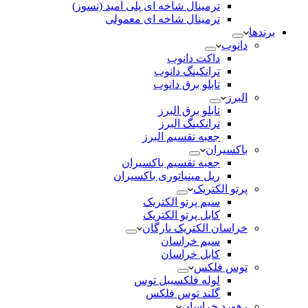
ترمینال شاخه ای پلی آمید (نسوز)
ترمینال شاخه ای معمولی
برندها
دانوب
داکت دانوب
ترانکینگ دانوب
تابلو برق دانوب
البرز
تابلو برق البرز
ترانکینگ البرز
جعبه تقسیم البرز
باکسیران
جعبه تقسیم باکسیران
ریل مینیاتوری باکسیران
پرتو الکتریک
سیم پرتو الکتریک
کابل پرتو الکتریک
خراسان الکتریک نارگان
سیم خراسان
کابل خراسان
توس فلکس
لوله فلکسیبل توس
گلند توس فلکس
رهورد خراسان