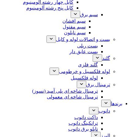
کابل چهار رشته آلومینیوم
کابل پنج رشته آلومینیوم
سیم برق
سیم افشان
سیم مفتول
سیم نایلون
بست و اتصالات لوله و کابل
بست ریلی
بست عایق دار
گلند
گلند فلزی
لوله فلکسیبل و خرطومی
لوله فلکسیبل
ترمینال برق
ترمینال شاخه ای پلی آمید (نسوز)
ترمینال شاخه ای معمولی
برندها
دانوب
داکت دانوب
ترانکینگ دانوب
تابلو برق دانوب
البرز