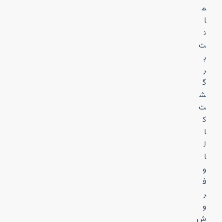
م
ا
ن
ت
ب
ر
گ
ش
ت
ک
ا
ل
ا
و
ف
ر
و
ش