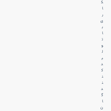
ک
ا
ر
ی
ب
ا
ت
و
ل
ی
د
ک
ن
ن
د
گ
ا
ن