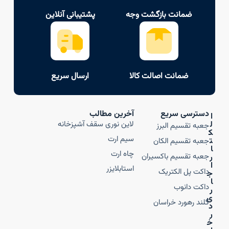
ضمانت بازگشت وجه
پشتیبانی آنلاین
ضمانت اصالت کالا
ارسال سریع
دسترسی سریع
آخرین مطالب
ا
ل
لاین نوری سقف آشپزخانه
جعبه تقسیم البرز
ک
سیم ارت
ت
جعبه تقسیم الکان
ا
چاه ارت
جعبه تقسیم باکسیران
ر
ا
استابلایزر
داکت پل الکتریک
ج
ا
داکت دانوب
ر
ی
گلند رهورد خراسان
د
ر
خ