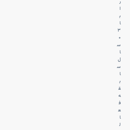
ر
ا
ب
ا
۳
۰
س
ا
ل
س
ا
ب
ق
ه
ف
ع
ا
ل