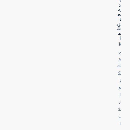
ا
ن
ه‌
ه
ا
ی
ش
م
ا
ف
ر
و
ش
گ
ا
ه
ا
ل
ک
ت
ا