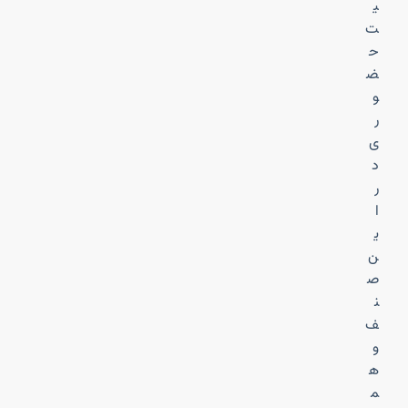
ی
ت
ح
ض
و
ر
ی
د
ر
ا
ی
ن
ص
ن
ف
و
ه
م