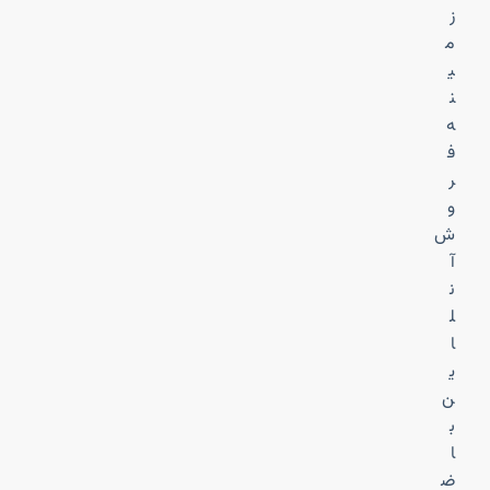
ز
م
ی
ن
ه
ف
ر
و
ش
آ
ن
ل
ا
ی
ن
ب
ا
ض