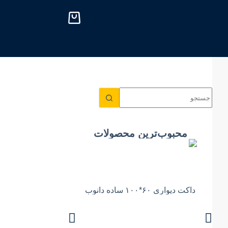
پ
ر
ش
ب
ه
م
ح
ت
و
ا
محبوب‌ترین محصولات
داکت دیواری ۶۰*۱۰۰ ساده دانوب