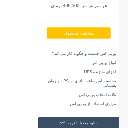
هر متر
409,500
تومان
هر متر
داکت دیواری ۴۰*۱۰۰ ساده دانوب
هر متر
362,250
هر متر
مشاهده محصول
مشاهده محصول
یو پی اس چیست و چگونه کار می کند؟
انواع یو پی اس
اجزای سازنده UPS
محاسبه آمپرساعت باتری در UPS و زمان
پشتیبانی
نکات انتخاب یو پی اس
مزایای استفاده از یو پی اس
دانلود محتوا با فرمت pdf