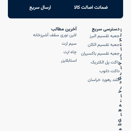
ضمانت اصالت کالا
ارسال سریع
دسترسی سریع
آخرین مطالب
ا
ل
لاین نوری سقف آشپزخانه
جعبه تقسیم البرز
ک
سیم ارت
ت
جعبه تقسیم الکان
ا
چاه ارت
جعبه تقسیم باکسیران
ر
ا
استابلایزر
داکت پل الکتریک
ج
ا
داکت دانوب
ر
ی
گلند رهورد خراسان
د
ر
خ
ا
ن
ه‌
ه
ا
ی
ش
م