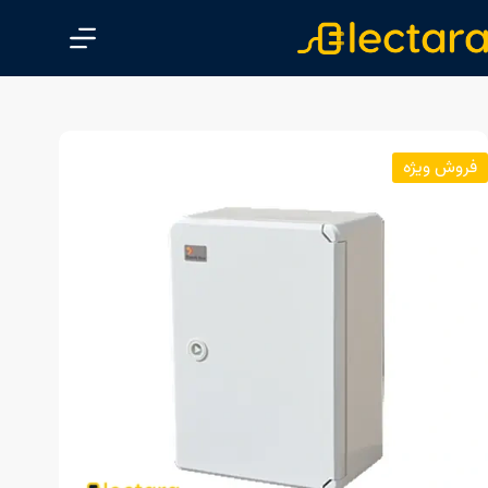
پ
ر
ش
ب
ه
م
فروش ویژه
ح
ت
و
ا