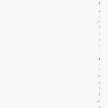
ف
ر
و
ش
آ
ن
ل
ا
ی
ن
ب
ا
ض
م
ا
ن
ت
ب