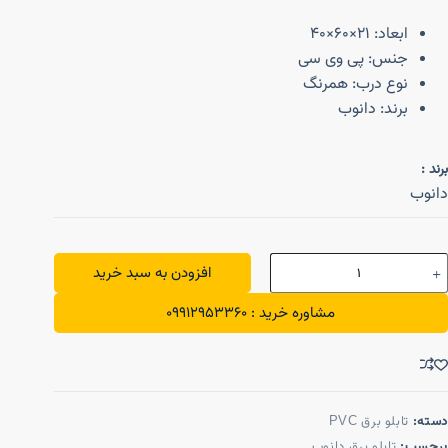
ابعاد: 21×60×40
جنس: پی وی سی
نوع درب: همرنگ
برند: دانوب
برند :
دانوب
افزودن به سبد خرید
مشاوره خرید : 09912953360
دسته:
تابلو برق PVC
برچسب:
تابلو برق دانوب