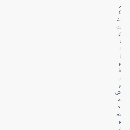
ر
گ
ش
ت
ک
ا
ل
ا
و
ف
ر
و
ش
م
ح
ص
و
ل