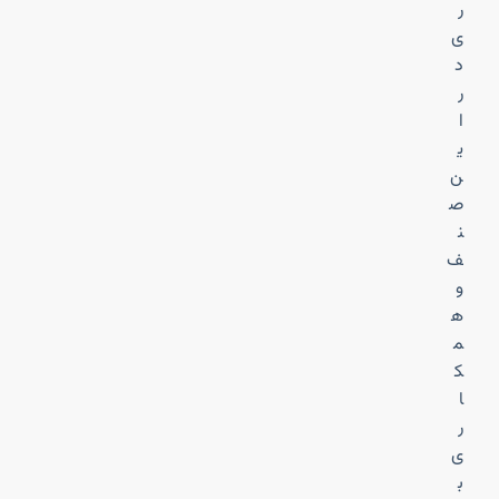
ر
ی
د
ر
ا
ی
ن
ص
ن
ف
و
ه
م
ک
ا
ر
ی
ب