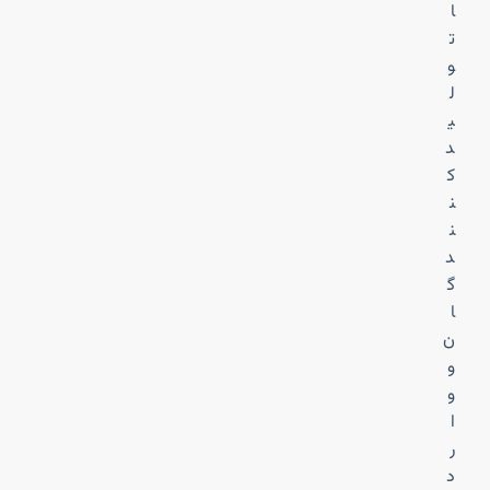
ا
ت
و
ل
ی
د
ک
ن
ن
د
گ
ا
ن
و
و
ا
ر
د