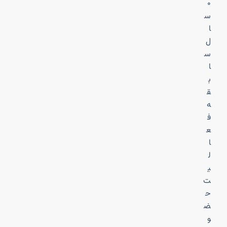
۰
س
ا
ل
س
ا
ب
ق
ه
ف
ع
ا
ل
ی
ت
ح
ض
و