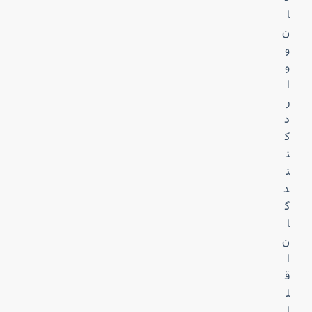
ا
ن
و
و
ا
ر
د
ک
ن
ن
د
گ
ا
ن
ا
ق
ل
ا