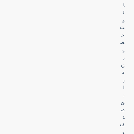
ا
ل
ی
ت
ح
ض
و
ر
ی
د
ر
ا
ی
ن
ص
ن
ف
و