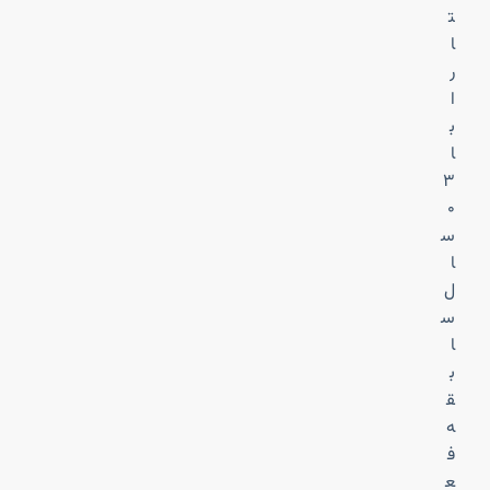
ت
ا
ر
ا
ب
ا
۳
۰
س
ا
ل
س
ا
ب
ق
ه
ف
ع