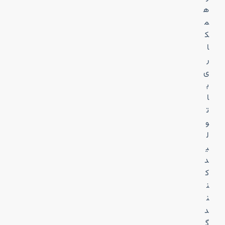
ه
م
ک
ا
ر
ی
ب
ا
ت
و
ل
ی
د
ک
ن
ن
د
گ