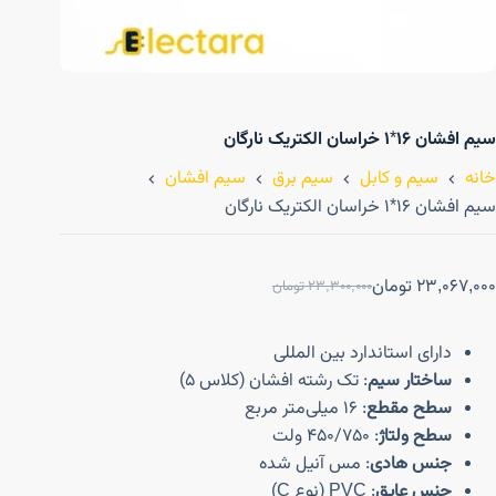
سیم افشان ۱۶*۱ خراسان الکتریک نارگان
خانه
سیم و کابل
سیم برق
سیم افشان
سیم افشان ۱۶*۱ خراسان الکتریک نارگان
23,067,000
تومان
23,300,000
تومان
دارای استاندارد بین المللی
ساختار سیم
: تک رشته افشان (کلاس 5)
سطح مقطع
: 16 میلی‌متر مربع
سطح ولتاژ
: 450/750 ولت
جنس هادی
: مس آنیل شده
جنس عایق
: PVC (نوع C)