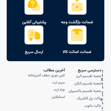
ضمانت بازگشت وجه
پشتیبانی آنلاین
ضمانت اصالت کالا
ارسال سریع
دسترسی سریع
آخرین مطالب
ا
ل
لاین نوری سقف آشپزخانه
جعبه تقسیم البرز
ک
سیم ارت
ت
جعبه تقسیم الکان
ا
چاه ارت
جعبه تقسیم باکسیران
ر
ا
استابلایزر
داکت پل الکتریک
ج
ا
داکت دانوب
ر