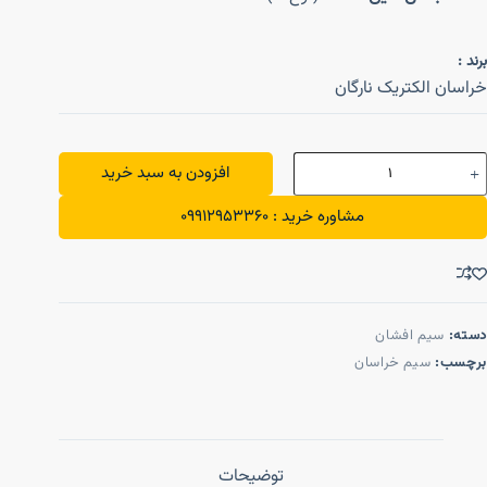
برند :
خراسان الکتریک نارگان
افزودن به سبد خرید
مشاوره خرید : 09912953360
دسته:
سیم افشان
برچسب:
سیم خراسان
توضیحات