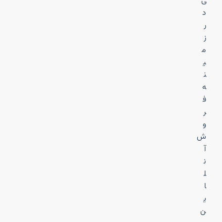
ی
د
ر
ز
م
ی
ن
ه
ف
ر
و
ش
آ
ن
ل
ا
ی
ن