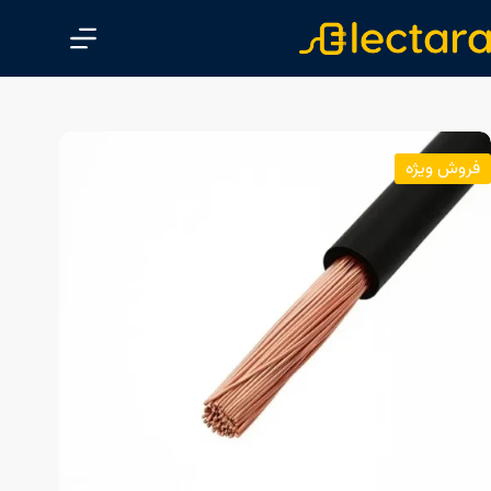
پ
ر
ش
ب
ه
م
فروش ویژه
ح
ت
و
ا