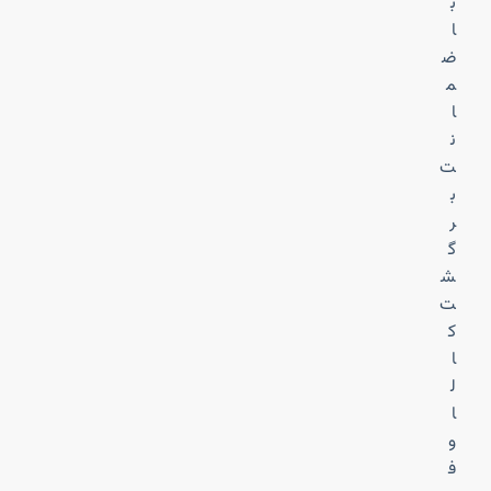
ب
ا
ض
م
ا
ن
ت
ب
ر
گ
ش
ت
ک
ا
ل
ا
و
ف