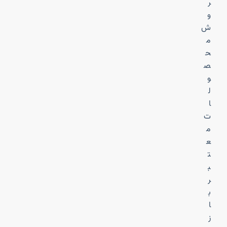
ر
و
ش
م
ح
ص
و
ل
ا
ت
م
ع
ت
ب
ر
ب
ا
ز