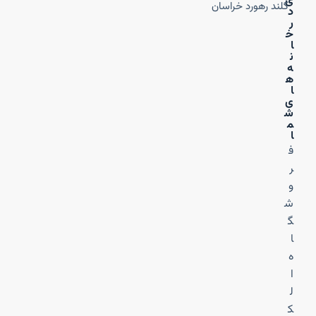
ی
گلند رهورد خراسان
د
ر
خ
ا
ن
ه‌
ه
ا
ی
ش
م
ا
ف
ر
و
ش
گ
ا
ه
ا
ل
ک