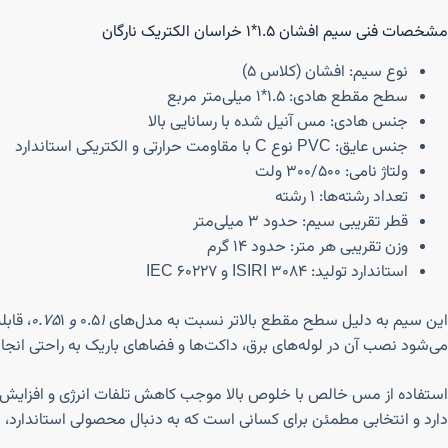
مشخصات فنی سیم افشان ۱.۵*۱ خراسان الکتریک نارگان
نوع سیم: افشان (کلاس ۵)
سطح مقطع هادی: ۱.۵*۱ میلی‌متر مربع
جنس هادی: مس آنیل شده با رسانایی بالا
جنس عایق: PVC نوع C با مقاومت حرارتی و الکتریکی استاندارد
ولتاژ نامی: ۳۰۰/۵۰۰ ولت
تعداد رشته‌ها: ۱ رشته
قطر تقریبی سیم: حدود ۳ میلی‌متر
وزن تقریبی هر متر: حدود ۱۴ گرم
استاندارد تولید: ISIRI 3084 و IEC 60227
این سیم به دلیل سطح مقطع بالاتر نسبت به مدل‌های ۰.۵
۱ و ۰.۷۵
۱، قا
می‌شود نصب آن در لوله‌های برق، داکت‌ها و فضاهای باریک به راحتی انجام شود. همچنین عایق PVC مرغوب به کار رفته در آن، سیم را در برابر عوامل محی
دارد و انتخابی مطمئن برای کسانی است که به دنبال محصولی استاندارد، 