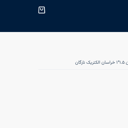
پ
ر
ش
ب
ه
م
ح
ت
ارگان
و
ا