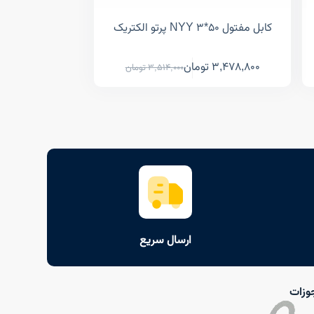
کابل مفتول NYY 3*50 پرتو الکتریک
3,478,800
تومان
3,514,000
تومان
ارسال سریع
وزات