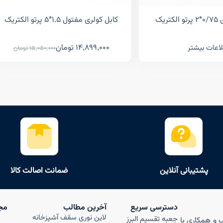
ریک
کابل کولری مفتول ۱.۵*۵ پرتو الکتریک
14,899,000
تومان
اعات بیشتر
15,050,000
تومان
پشتیبانی آنلاین
ضمانت اصالت کالا
دسترسی سریع
آخرین مطالب
مج
لاین نوری سقف آشپزخانه
جعبه تقسیم البرز
ن صنف و همکاری با