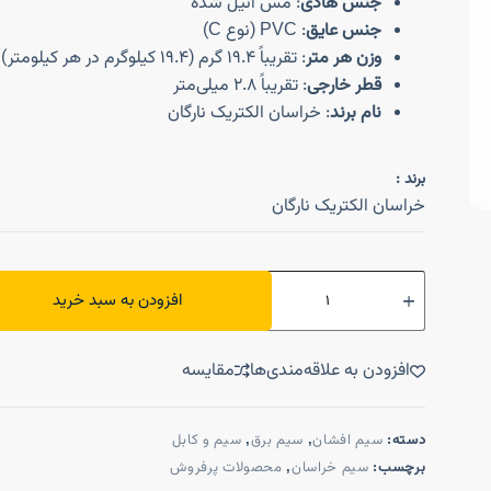
جنس هادی
: مس آنیل شده
جنس عایق
: PVC (نوع C)
وزن هر متر
: تقریباً 19.4 گرم (19.4 کیلوگرم در هر کیلومتر)
قطر خارجی
: تقریباً 2.8 میلی‌متر
نام برند
: خراسان الکتریک نارگان
برند :
خراسان الکتریک نارگان
افزودن به سبد خرید
افزودن به علاقه‌مندی‌ها
مقایسه
دسته:
سیم افشان
,
سیم برق
,
سیم و کابل
برچسب:
سیم خراسان
,
محصولات پرفروش