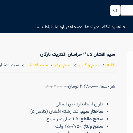
خانه
فروشگاه
برندها
مجله
درباره ما
ارتباط با ما
سیم افشان ۱.۵*۱ خراسان الکتریک نارگان
خانه
سیم و کابل
سیم برق
سیم افشان
سیم افشان ۱.۵*۱ خراسان الکتریک ن
هر حلقه
2,480,000
تومان
3,000,000
تومان
دارای استاندارد بین المللی
ساختار سیم
: تک رشته افشان (کلاس 5)
سطح مقطع
: 1.5 میلی‌متر مربع
سطح ولتاژ
: 450/750 ولت