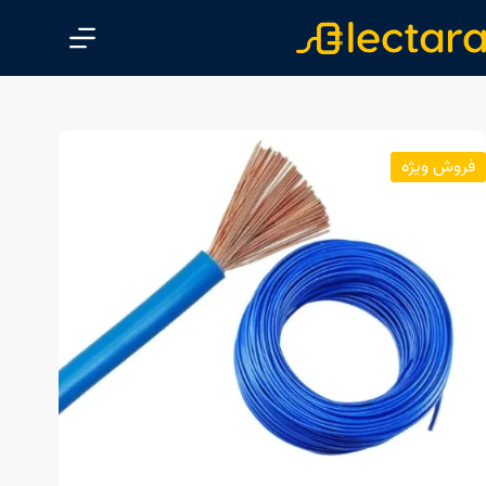
پ
ر
ش
ب
ه
م
فروش ویژه
ح
ت
و
ا