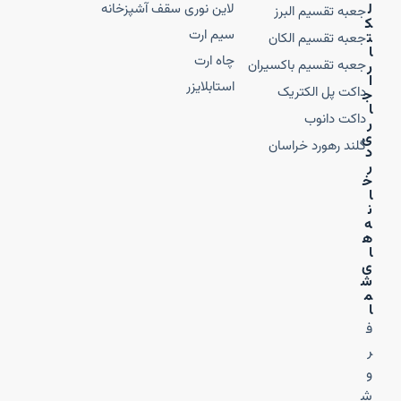
ل
لاین نوری سقف آشپزخانه
جعبه تقسیم البرز
ک
سیم ارت
ت
جعبه تقسیم الکان
ا
چاه ارت
جعبه تقسیم باکسیران
ر
ا
استابلایزر
داکت پل الکتریک
ج
ا
داکت دانوب
ر
ی
گلند رهورد خراسان
د
ر
خ
ا
ن
ه‌
ه
ا
ی
ش
م
ا
ف
ر
و
ش