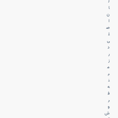
ل
ا
ن
ا
ص
ل
ی
د
ر
ز
م
ی
ن
ه
ف
ر
و
ش