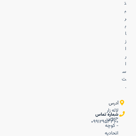
ت
ب
ر
ب
ا
ز
ا
ر
ا
س
ت
.
آدرس
لاله زار
شماره تماس
جنوبی
۰۹۹۱۲۹۵۳۳۶۰
- کوچه
اتحادیه