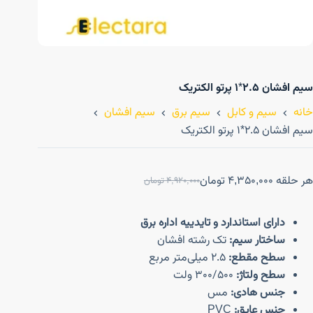
سیم افشان ۲.۵*۱ پرتو الکتریک
خانه
سیم و کابل
سیم برق
سیم افشان
سیم افشان ۲.۵*۱ پرتو الکتریک
هر حلقه
4,350,000
تومان
4,920,000
تومان
دارای استاندارد و تایدییه اداره برق
ساختار سیم:
تک رشته افشان
سطح مقطع:
2.5 میلی‌متر مربع
سطح ولتاژ:
300/500 ولت
جنس هادی:
مس
جنس عایق:
PVC