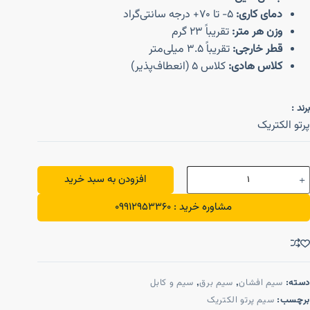
دمای کاری:
5- تا 70+ درجه سانتی‌گراد
وزن هر متر:
تقریباً 23 گرم
قطر خارجی:
تقریباً 3.5 میلی‌متر
کلاس هادی:
کلاس 5 (انعطاف‌پذیر)
برند :
پرتو الکتریک
افزودن به سبد خرید
مشاوره خرید : 09912953360
دسته:
سیم افشان
,
سیم برق
,
سیم و کابل
برچسب:
سیم پرتو الکتریک