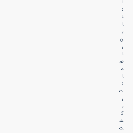
آ
ن
ل
ا
ی
ن
ب
ا
ض
م
ا
ن
ت
ب
ر
گ
ش
ت