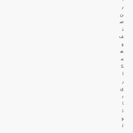
ی
ن
ص
ن
ف
و
ه
م
ک
ا
ر
ی
ب
ا
ت
و
ل