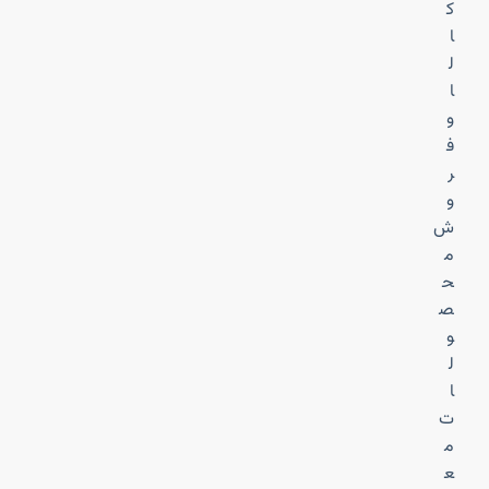
ک
ا
ل
ا
و
ف
ر
و
ش
م
ح
ص
و
ل
ا
ت
م
ع