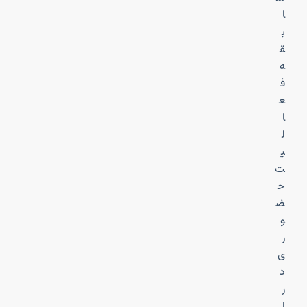
ا
ب
ق
ه
ف
ع
ا
ل
ی
ت
ح
ض
و
ر
ی
د
ر
ا