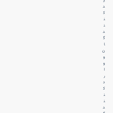
ی
د
ک
ن
ن
د
گ
ا
ن
و
و
ا
ر
د
ک
ن
ن
د