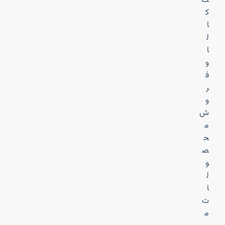
ت
ک
ا
ل
ا
و
ف
ر
و
ش
م
ح
ص
و
ل
ا
ت
م