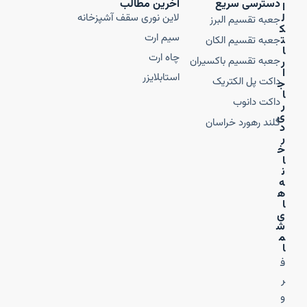
دسترسی سریع
آخرین مطالب
ا
ل
لاین نوری سقف آشپزخانه
جعبه تقسیم البرز
ک
سیم ارت
ت
جعبه تقسیم الکان
ا
چاه ارت
جعبه تقسیم باکسیران
ر
ا
استابلایزر
داکت پل الکتریک
ج
ا
داکت دانوب
ر
ی
گلند رهورد خراسان
د
ر
خ
ا
ن
ه‌
ه
ا
ی
ش
م
ا
ف
ر
و