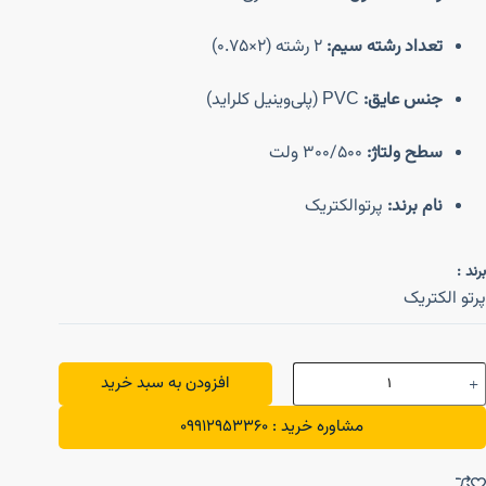
تعداد رشته سیم:
۲ رشته (۲×۰.۷۵)
جنس عایق:
PVC (پلی‌وینیل کلراید)
سطح ولتاژ:
300/500 ولت
نام برند:
پرتوالکتریک
برند :
پرتو الکتریک
افزودن به سبد خرید
مشاوره خرید : 09912953360