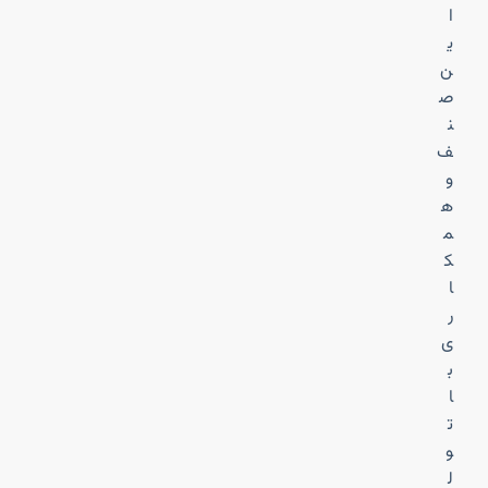
ا
ی
ن
ص
ن
ف
و
ه
م
ک
ا
ر
ی
ب
ا
ت
و
ل