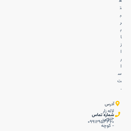
ع
ت
ب
ر
ب
ا
ز
ا
ر
ا
س
ت
.
آدرس
لاله زار
شماره تماس
جنوبی
۰۹۹۱۲۹۵۳۳۶۰
- کوچه