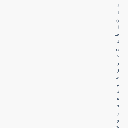
ل
ا
ن
ا
ص
ل
ی
د
ر
ز
م
ی
ن
ه
ف
ر
و
ش