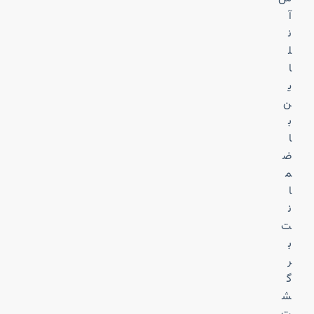
آ
ن
ل
ا
ی
ن
ب
ا
ض
م
ا
ن
ت
ب
ر
گ
ش