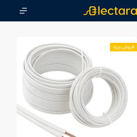
پ
ر
ش
ب
ه
م
فروش ویژه
ح
ت
و
ا