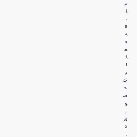
س
ا
ب
ق
ه
ف
ع
ا
ل
ی
ت
ح
ض
و
ر
ی
د
ر