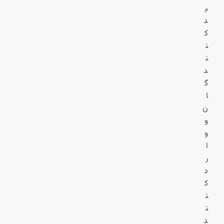
ی
د
ک
ن
ن
د
گ
ا
ن
و
و
ا
ر
د
ک
ن
ن
د