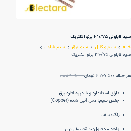
سیم نایلونی ۰/۷۵*۲ پرتو الکتریک
خانه
سیم و کابل
سیم برق
سیم نایلون
سیم نایلونی ۰/۷۵*۲ پرتو الکتریک
هر حلقه
4,207,500
تومان
4,250,000
تومان
دارای استاندارد و تایدییه اداره برق
جنس سیم:
مس آنیل شده (Copper)
رنگ:
سفید
واحد محصول:
حلقه ۱۰۰ متری