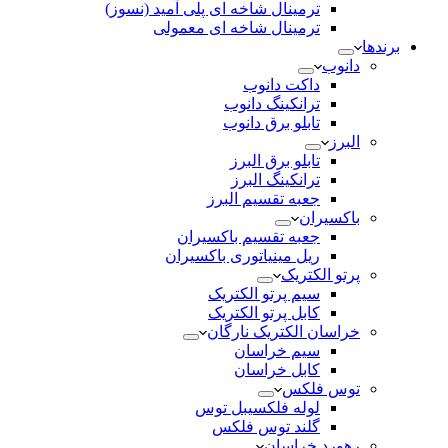
ترمینال شاخه ای پلی آمید (نسوز)
ترمینال شاخه ای معمولی
برندها
دانوب
داکت دانوب
ترانکینگ دانوب
تابلو برق دانوب
البرز
تابلو برق البرز
ترانکینگ البرز
جعبه تقسیم البرز
باکسیران
جعبه تقسیم باکسیران
ریل مینیاتوری باکسیران
پرتو الکتریک
سیم پرتو الکتریک
کابل پرتو الکتریک
خراسان الکتریک نارگان
سیم خراسان
کابل خراسان
توس فلکس
لوله فلکسیبل توس
گلند توس فلکس
رهورد خراسان