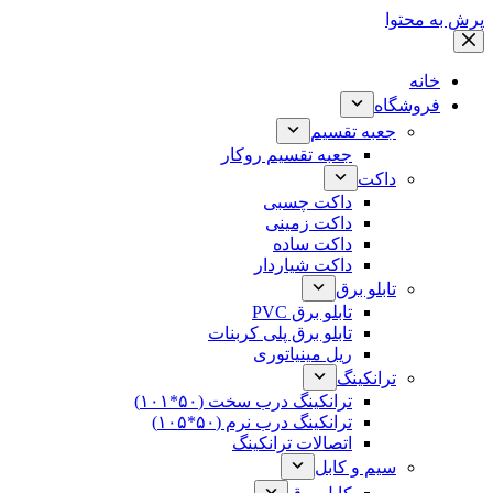
پرش به محتوا
خانه
فروشگاه
جعبه تقسیم
جعبه تقسیم روکار
داکت
داکت چسبی
داکت زمینی
داکت ساده
داکت شیاردار
تابلو برق
تابلو برق PVC
تابلو برق پلی کربنات
ریل مینیاتوری
ترانکینگ
ترانکینگ درب سخت (۵۰*۱۰۱)
ترانکینگ درب نرم (۵۰*۱۰۵)
اتصالات ترانکینگ
سیم و کابل