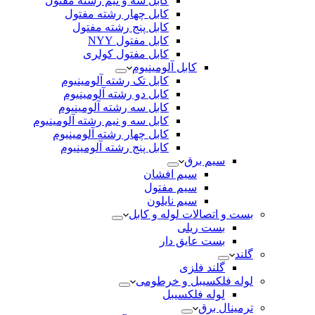
کابل سه و نیم رشته مفتول
کابل چهار رشته مفتول
کابل پنج رشته مفتول
کابل مفتول NYY
کابل مفتول کولری
کابل آلومینیوم
کابل تک رشته آلومینیوم
کابل دو رشته آلومینیوم
کابل سه رشته آلومینیوم
کابل سه و نیم رشته آلومینیوم
کابل چهار رشته آلومینیوم
کابل پنج رشته آلومینیوم
سیم برق
سیم افشان
سیم مفتول
سیم نایلون
بست و اتصالات لوله و کابل
بست ریلی
بست عایق دار
گلند
گلند فلزی
لوله فلکسیبل و خرطومی
لوله فلکسیبل
ترمینال برق