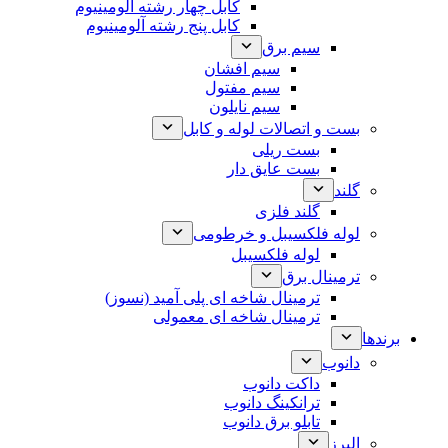
کابل چهار رشته آلومینیوم
کابل پنج رشته آلومینیوم
سیم برق
سیم افشان
سیم مفتول
سیم نایلون
بست و اتصالات لوله و کابل
بست ریلی
بست عایق دار
گلند
گلند فلزی
لوله فلکسیبل و خرطومی
لوله فلکسیبل
ترمینال برق
ترمینال شاخه ای پلی آمید (نسوز)
ترمینال شاخه ای معمولی
برندها
دانوب
داکت دانوب
ترانکینگ دانوب
تابلو برق دانوب
البرز