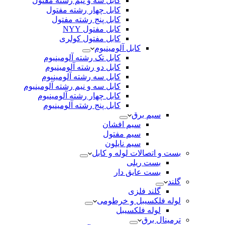
کابل سه و نیم رشته مفتول
کابل چهار رشته مفتول
کابل پنج رشته مفتول
کابل مفتول NYY
کابل مفتول کولری
کابل آلومینیوم
کابل تک رشته آلومینیوم
کابل دو رشته آلومینیوم
کابل سه رشته آلومینیوم
کابل سه و نیم رشته آلومینیوم
کابل چهار رشته آلومینیوم
کابل پنج رشته آلومینیوم
سیم برق
سیم افشان
سیم مفتول
سیم نایلون
بست و اتصالات لوله و کابل
بست ریلی
بست عایق دار
گلند
گلند فلزی
لوله فلکسیبل و خرطومی
لوله فلکسیبل
ترمینال برق