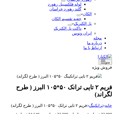
لوله فلکسیبل رهورد
گلند رهورد خراسان
الکان
جعبه تقسیم الکان
پل الکتریک
داکت پل الکتریک
ایران ونوس
مجله
درباره ما
ارتباط با ما
منو
فروش ویژه
فریم ۲ تایی ترانک ۵۰*۱۰۵ البرز ( طرح
لگراند)
خانه
ترانکینگ
فریم ۲ تایی ترانک ۵۰*۱۰۵ البرز ( طرح لگراند)