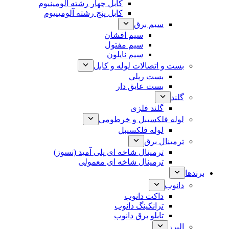
کابل چهار رشته آلومینیوم
کابل پنج رشته آلومینیوم
سیم برق
سیم افشان
سیم مفتول
سیم نایلون
بست و اتصالات لوله و کابل
بست ریلی
بست عایق دار
گلند
گلند فلزی
لوله فلکسیبل و خرطومی
لوله فلکسیبل
ترمینال برق
ترمینال شاخه ای پلی آمید (نسوز)
ترمینال شاخه ای معمولی
برندها
دانوب
داکت دانوب
ترانکینگ دانوب
تابلو برق دانوب
البرز