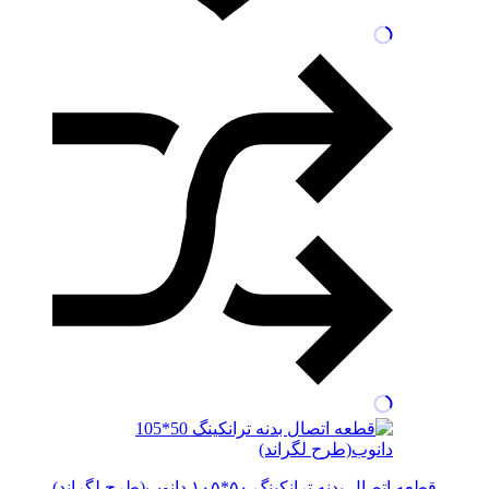
قطعه اتصال بدنه ترانکینگ ۵۰*۱۰۵ دانوب(طرح لگراند)