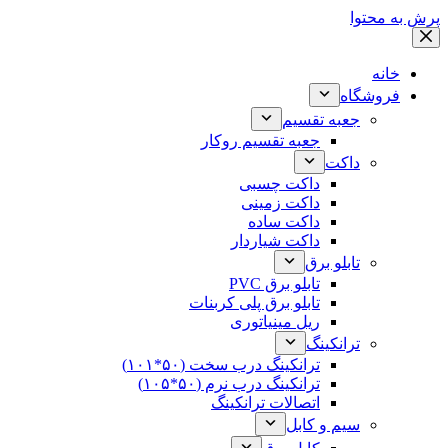
پرش به محتوا
خانه
فروشگاه
جعبه تقسیم
جعبه تقسیم روکار
داکت
داکت چسبی
داکت زمینی
داکت ساده
داکت شیاردار
تابلو برق
تابلو برق PVC
تابلو برق پلی کربنات
ریل مینیاتوری
ترانکینگ
ترانکینگ درب سخت (۵۰*۱۰۱)
ترانکینگ درب نرم (۵۰*۱۰۵)
اتصالات ترانکینگ
سیم و کابل