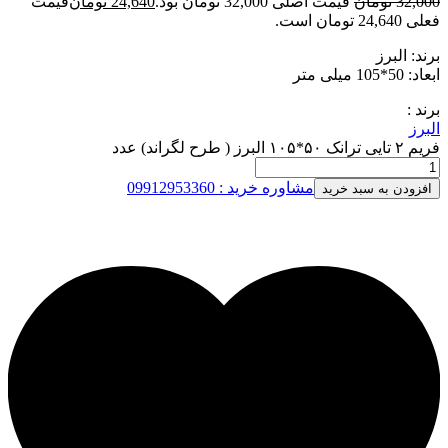
32,000
تومان
قیمت اصلی 32,000 تومان بود.
24,640
تومان
قیمت
فعلی 24,640 تومان است.
برند: البرز
ابعاد: 50*105 میلی متر
برند :
البرز
فریم ۲ تایی ترانک ۵۰*۱۰۵ البرز ( طرح لگراند) عدد
مشاوره خرید : 09912953360
افزودن به سبد خرید