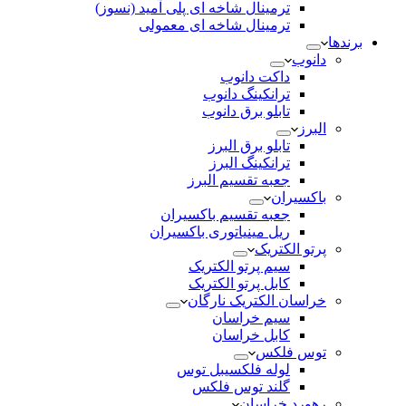
ترمینال شاخه ای پلی آمید (نسوز)
ترمینال شاخه ای معمولی
برندها
دانوب
داکت دانوب
ترانکینگ دانوب
تابلو برق دانوب
البرز
تابلو برق البرز
ترانکینگ البرز
جعبه تقسیم البرز
باکسیران
جعبه تقسیم باکسیران
ریل مینیاتوری باکسیران
پرتو الکتریک
سیم پرتو الکتریک
کابل پرتو الکتریک
خراسان الکتریک نارگان
سیم خراسان
کابل خراسان
توس فلکس
لوله فلکسیبل توس
گلند توس فلکس
رهورد خراسان