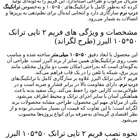
متریال مرغوب و طراحی استاندارد، این فریم را به‌گونه‌ای تولید
کرده که به‌طور کامل با ترانکینگ‌های ۵۰×۱۰۵ و به‌خصوص
ترانکینگ
درب نرم
سازگاری دارد و انتخابی ایده‌آل برای نظم‌دهی به پریزها و
اتصالات به شمار می‌رود.
مشخصات و ویژگی های فریم ۲ تایی ترانک
۵۰*۱۰۵ البرز (طرح لگراند)
این محصول با ابعاد دقیق
۵۰×۱۰۵ میلی‌متر
ساخته شده و مناسب
نصب روی ترانکینگ‌های همین سایز از برند البرز است. طراحی آن
به‌گونه‌ای است که به‌راحتی امکان نصب دو ماژول مختلف مانند
پریز برق، شبکه یا تلفن را در یک قاب فراهم می‌کند.
فریم ۲ تایی ترانک البرز علاوه بر سازگاری کامل با ترانکینگ‌های
درب نرم
، دارای مقاومت بالا در برابر فشار و ضربه است و در
طولانی‌مدت کارایی خود را حفظ می‌کند. رنگ سفید بدنه باعث
هماهنگی آسان با سایر اجزای ترانک و محیط اطراف می‌شود.
یکی از مزایای مهم این محصول، طراحی مشابه محصولات برند
لگراند است؛ با این تفاوت که قیمت آن بسیار مناسب‌تر بوده و از
نظر اقتصادی گزینه‌ای به‌صرفه برای انواع پروژه‌ها محسوب
می‌شود.
نحوه نصب فریم ۲ تایی ترانک ۵۰*۱۰۵ البرز