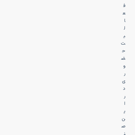
ف
ع
ا
ل
ی
ت
ح
ض
و
ر
ی
د
ر
ا
ی
ن
ص
ن