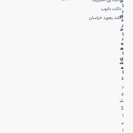
داکت پل الکتریک
ج
ا
داکت دانوب
ر
ی
گلند رهورد خراسان
د
ر
خ
ا
ن
ه‌
ه
ا
ی
ش
م
ا
ف
ر
و
ش
گ
ا
ه
ا