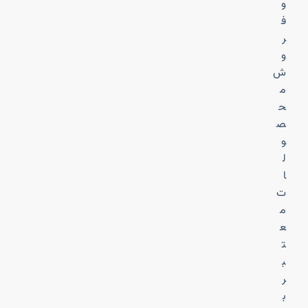
و
ف
ر
و
ش
م
ح
ص
و
ل
ا
ت
م
ع
ت
ب
ر
ب