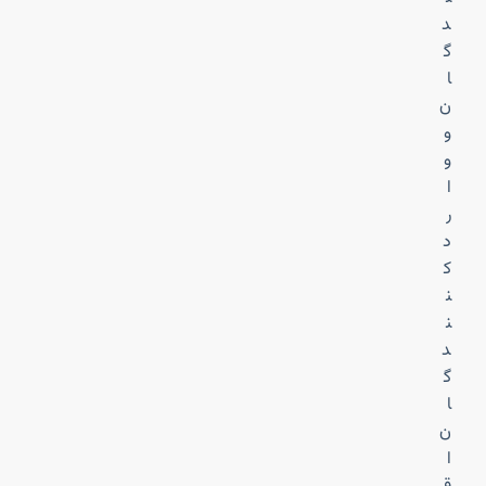
د
گ
ا
ن
و
و
ا
ر
د
ک
ن
ن
د
گ
ا
ن
ا