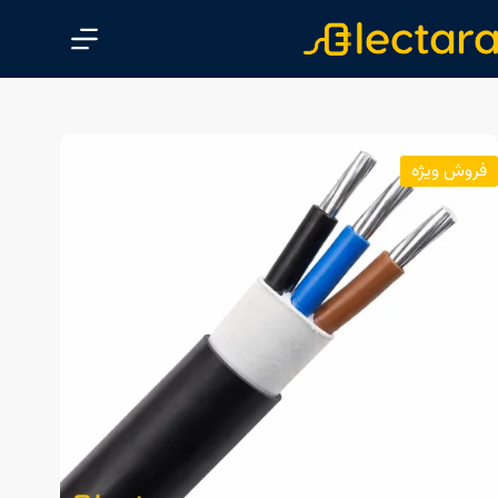
پ
ر
ش
ب
ه
م
فروش ویژه
ح
ت
و
ا