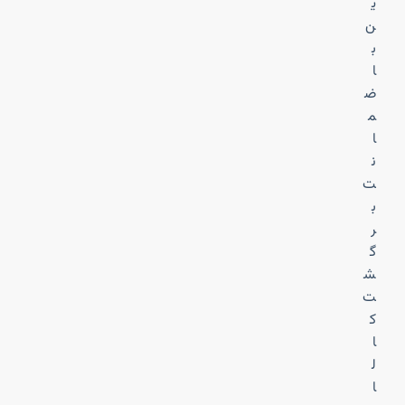
ی
ن
ب
ا
ض
م
ا
ن
ت
ب
ر
گ
ش
ت
ک
ا
ل
ا