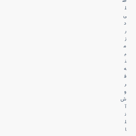
ص
ل
ی
د
ر
ز
م
ی
ن
ه
ف
ر
و
ش
آ
ن
ل
ا