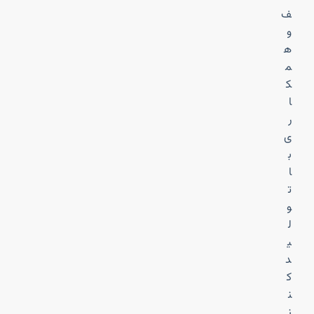
ف
و
ه
م
ک
ا
ر
ی
ب
ا
ت
و
ل
ی
د
ک
ن
ن