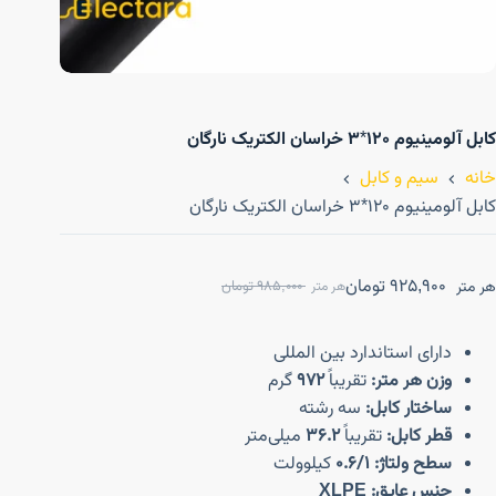
کابل آلومینیوم ۱۲۰*۳ خراسان الکتریک نارگان
خانه
سیم و کابل
کابل آلومینیوم ۱۲۰*۳ خراسان الکتریک نارگان
925,900
تومان
هر متر
985,000
تومان
هر متر
دارای استاندارد بین المللی
وزن هر متر:
تقریباً
972
گرم
ساختار کابل:
سه رشته
قطر کابل:
تقریباً
36.2
میلی‌متر
سطح ولتاژ:
0.6/1
کیلوولت
جنس عایق:
XLPE