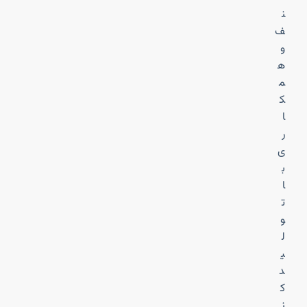
ن
ف
و
ه
م
ک
ا
ر
ی
ب
ا
ت
و
ل
ی
د
ک
ن