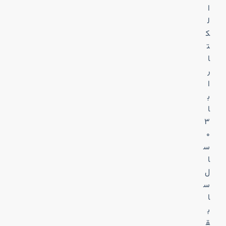
ا
ل
ک
ت
ا
ر
ا
ب
ا
۳
۰
س
ا
ل
س
ا
ب
ق