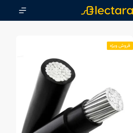
پ
ر
ش
ب
ه
م
فروش ویژه
ح
ت
و
ا