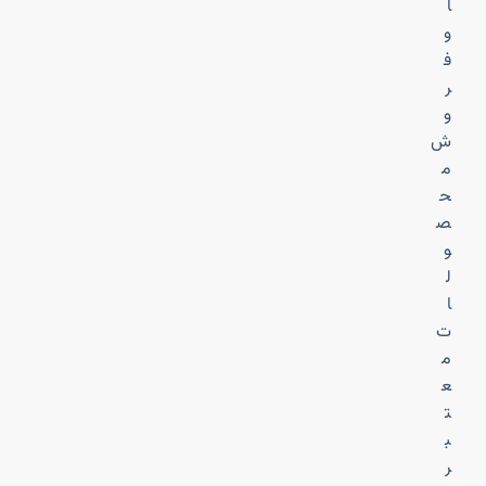
ا
و
ف
ر
و
ش
م
ح
ص
و
ل
ا
ت
م
ع
ت
ب
ر