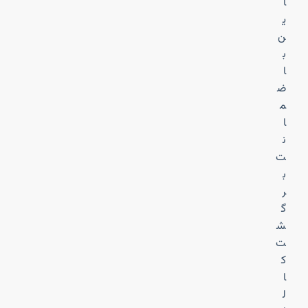
ا
ی
ن
ب
ا
ض
م
ا
ن
ت
ب
ر
گ
ش
ت
ک
ا
ل