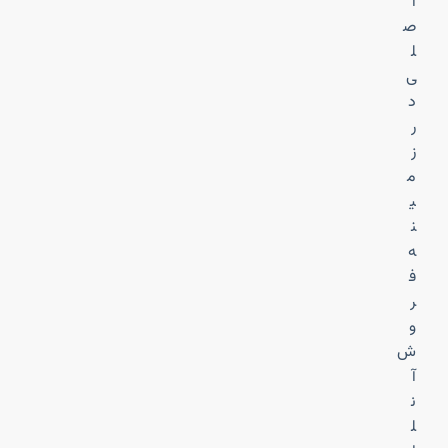
ا
ص
ل
ی
د
ر
ز
م
ی
ن
ه
ف
ر
و
ش
آ
ن
ل