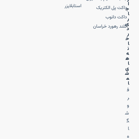
ا
استابلایزر
داکت پل الکتریک
ج
ا
داکت دانوب
ر
ی
گلند رهورد خراسان
د
ر
خ
ا
ن
ه‌
ه
ا
ی
ش
م
ا
ف
ر
و
ش
گ
ا
ه