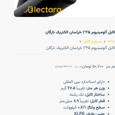
کابل آلومینیوم ۲۵*۱ خراسان الکتریک نارگان
خانه
سیم و کابل
کابل آلومینیوم ۲۵*۱ خراسان الکتریک نارگان
50,700
تومان
هر متر
54,000
تومان
هر متر
دارای استاندارد بین المللی
وزن هر متر:
تقریباً
67.5
گرم
ساختار کابل:
تک رشته
قطر کابل:
تقریباً
8.9
میلی‌متر
سطح ولتاژ:
0.6/1
کیلوولت
جنس عایق:
XLPE