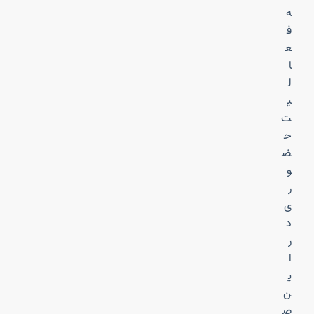
ه
ف
ع
ا
ل
ی
ت
ح
ض
و
ر
ی
د
ر
ا
ی
ن
ص