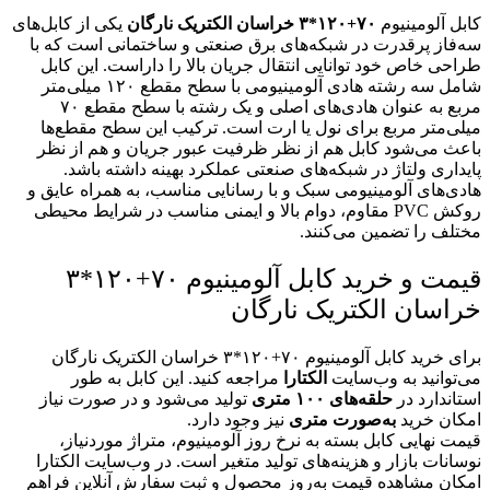
کابل آلومینیوم
۷۰+۱۲۰*۳ خراسان الکتریک نارگان
یکی از کابل‌های
سه‌فاز پرقدرت در شبکه‌های برق صنعتی و ساختمانی است که با
طراحی خاص خود توانایی انتقال جریان بالا را داراست. این کابل
شامل سه رشته هادی آلومینیومی با سطح مقطع ۱۲۰ میلی‌متر
مربع به عنوان هادی‌های اصلی و یک رشته با سطح مقطع ۷۰
میلی‌متر مربع برای نول یا ارت است. ترکیب این سطح مقطع‌ها
باعث می‌شود کابل هم از نظر ظرفیت عبور جریان و هم از نظر
پایداری ولتاژ در شبکه‌های صنعتی عملکرد بهینه داشته باشد.
هادی‌های آلومینیومی سبک و با رسانایی مناسب، به همراه عایق و
روکش PVC مقاوم، دوام بالا و ایمنی مناسب در شرایط محیطی
مختلف را تضمین می‌کنند.
قیمت و خرید کابل آلومینیوم ۷۰+۱۲۰*۳
خراسان الکتریک نارگان
برای خرید کابل آلومینیوم ۷۰+۱۲۰*۳ خراسان الکتریک نارگان
می‌توانید به وب‌سایت
الکتارا
مراجعه کنید. این کابل به طور
استاندارد در
حلقه‌های ۱۰۰ متری
تولید می‌شود و در صورت نیاز
امکان خرید
به‌صورت متری
نیز وجود دارد.
قیمت نهایی کابل بسته به نرخ روز آلومینیوم، متراژ موردنیاز،
نوسانات بازار و هزینه‌های تولید متغیر است. در وب‌سایت الکتارا
امکان مشاهده قیمت به‌روز محصول و ثبت سفارش آنلاین فراهم