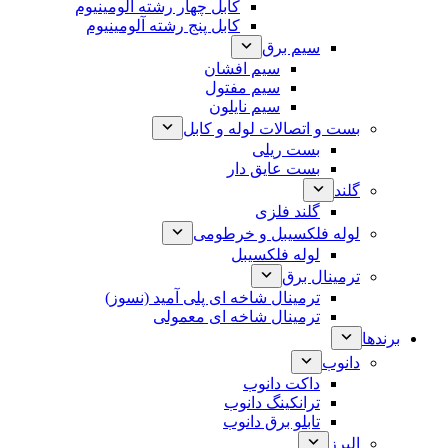
کابل چهار رشته آلومینیوم
کابل پنج رشته آلومینیوم
سیم برق
سیم افشان
سیم مفتول
سیم نایلون
بست و اتصالات لوله و کابل
بست ریلی
بست عایق دار
گلند
گلند فلزی
لوله فلکسیبل و خرطومی
لوله فلکسیبل
ترمینال برق
ترمینال شاخه ای پلی آمید (نسوز)
ترمینال شاخه ای معمولی
برندها
دانوب
داکت دانوب
ترانکینگ دانوب
تابلو برق دانوب
البرز