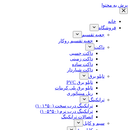
پرش به محتوا
خانه
فروشگاه
جعبه تقسیم
جعبه تقسیم روکار
داکت
داکت چسبی
داکت زمینی
داکت ساده
داکت شیاردار
تابلو برق
تابلو برق PVC
تابلو برق پلی کربنات
ریل مینیاتوری
ترانکینگ
ترانکینگ درب سخت (۵۰*۱۰۱)
ترانکینگ درب نرم (۵۰*۱۰۵)
اتصالات ترانکینگ
سیم و کابل