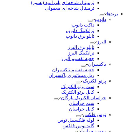
ترمینال شاخه ای پلی آمید (نسوز)
ترمینال شاخه ای معمولی
برندها
دانوب
داکت دانوب
ترانکینگ دانوب
تابلو برق دانوب
البرز
تابلو برق البرز
ترانکینگ البرز
جعبه تقسیم البرز
باکسیران
جعبه تقسیم باکسیران
ریل مینیاتوری باکسیران
پرتو الکتریک
سیم پرتو الکتریک
کابل پرتو الکتریک
خراسان الکتریک نارگان
سیم خراسان
کابل خراسان
توس فلکس
لوله فلکسیبل توس
گلند توس فلکس
رهورد خراسان