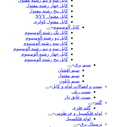
کابل سه و نیم رشته مفتول
کابل چهار رشته مفتول
کابل پنج رشته مفتول
کابل مفتول NYY
کابل مفتول کولری
کابل آلومینیوم
کابل تک رشته آلومینیوم
کابل دو رشته آلومینیوم
کابل سه رشته آلومینیوم
کابل سه و نیم رشته آلومینیوم
کابل چهار رشته آلومینیوم
کابل پنج رشته آلومینیوم
سیم برق
سیم افشان
سیم مفتول
سیم نایلون
بست و اتصالات لوله و کابل
بست ریلی
بست عایق دار
گلند
گلند فلزی
لوله فلکسیبل و خرطومی
لوله فلکسیبل
ترمینال برق