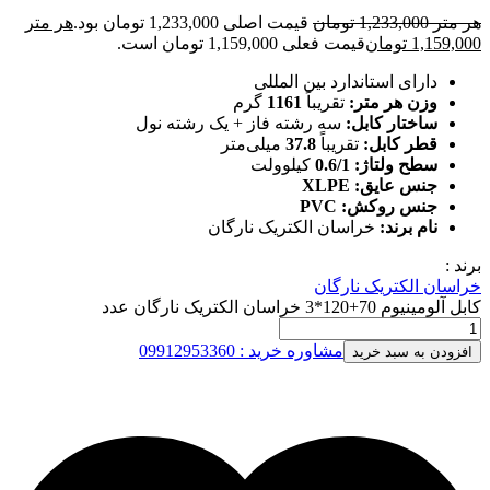
هر متر
1,233,000
تومان
قیمت اصلی 1,233,000 تومان بود.
هر متر
1,159,000
تومان
قیمت فعلی 1,159,000 تومان است.
دارای استاندارد بین المللی
وزن هر متر:
تقریباً
1161
گرم
ساختار کابل:
سه رشته فاز + یک رشته نول
قطر کابل:
تقریباً
37.8
میلی‌متر
سطح ولتاژ:
0.6/1
کیلوولت
جنس عایق:
XLPE
جنس روکش:
PVC
نام برند:
خراسان الکتریک نارگان
برند :
خراسان الکتریک نارگان
کابل آلومینیوم 70+120*3 خراسان الکتریک نارگان عدد
مشاوره خرید : 09912953360
افزودن به سبد خرید