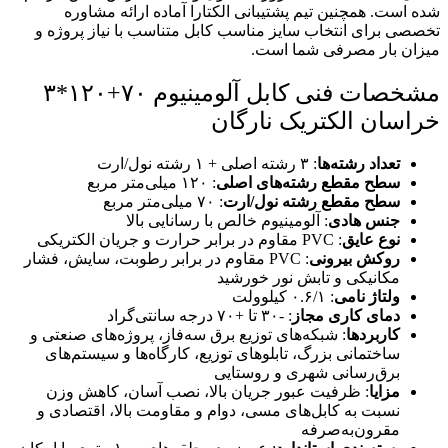
شده است. همچنین تیم پشتیبانی الکتارا آماده ارائه مشاوره
تخصصی برای انتخاب سایز مناسب کابل متناسب با نیاز پروژه و
میزان بار مصرفی شما است.
مشخصات فنی کابل آلومینیوم ۷۰+۱۲۰*۳
خراسان الکتریک نارگان
تعداد رشته‌ها
: ۳ رشته اصلی + ۱ رشته نول/ارت
سطح مقطع رشته‌های اصلی
: ۱۲۰ میلی‌متر مربع
سطح مقطع رشته نول/ارت
: ۷۰ میلی‌متر مربع
جنس هادی
: آلومینیوم خالص با رسانایی بالا
نوع عایق
: PVC مقاوم در برابر حرارت و جریان الکتریکی
روکش بیرونی
: PVC مقاوم در برابر رطوبت، سایش، فشار
مکانیکی و تابش نور خورشید
ولتاژ نامی
: ۰.۶/۱ کیلوولت
دمای کاری مجاز
: -۳۰ تا +۷۰ درجه سانتی‌گراد
کاربردها
: شبکه‌های توزیع برق سه‌فاز، پروژه‌های صنعتی و
ساختمانی بزرگ، تابلوهای توزیع، کارگاه‌ها و سیستم‌های
برق‌رسانی شهری و روستایی
مزایا
: ظرفیت عبور جریان بالا، نصب آسان، کاهش وزن
نسبت به کابل‌های مسی، دوام و مقاومت بالا، اقتصادی و
مقرون‌به‌صرفه