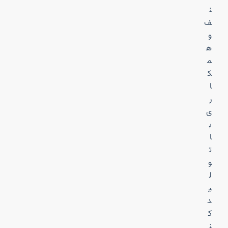
ن
ف
و
ه
م
ک
ا
ر
ی
ب
ا
ت
و
ل
ی
د
ک
ن