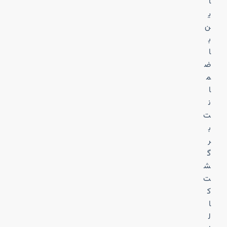
ا
ی
ن
ب
ا
ض
م
ا
ن
ت
ب
ر
گ
ش
ت
ک
ا
ل