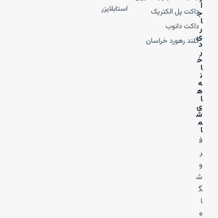
ا
استابلایزر
داکت پل الکتریک
ج
ا
داکت دانوب
ر
ی
گلند رهورد خراسان
د
ر
خ
ا
ن
ه‌
ه
ا
ی
ش
م
ا
ف
ر
و
ش
گ
ا
ه