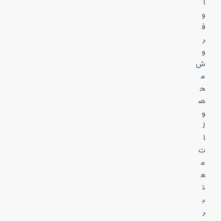
ا
و
ف
ر
و
ش
م
ح
ص
و
ل
ا
ت
م
ع
ت
ب
ر