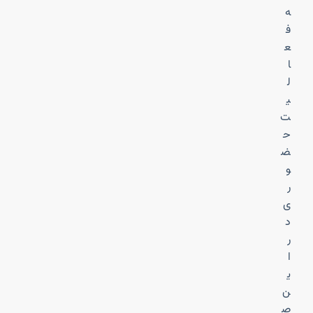
ه
ف
ع
ا
ل
ی
ت
ح
ض
و
ر
ی
د
ر
ا
ی
ن
ص