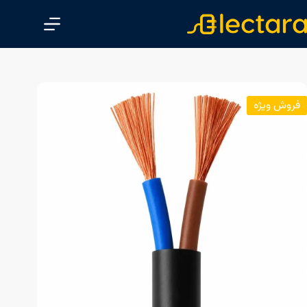
پ
ر
ش
ب
ه
م
فروش ویژه
ح
ت
و
ا