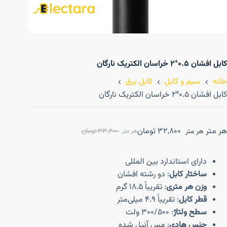
کابل افشان ۰.۵*۲ خراسان الکتریک نارگان
خانه
سیم و کابل
کابل برق
کابل افشان ۰.۵*۲ خراسان الکتریک نارگان
هر متر
32,800
تومان
هر متر
33,200
تومان
هر متر
دارای استاندارد بین المللی
ساختار کابل
: دو رشته افشان
وزن هر متری
: تقریباً 18.5 گرم
قطر کابل
: تقریباً 4.9 میلی‌متر
سطح ولتاژ
: 300/500 ولت
جنس هادی
: مس آنیل شده