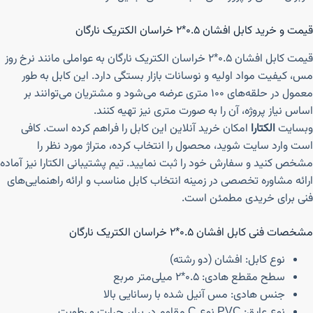
قیمت و خرید کابل افشان ۰.۵*۲ خراسان الکتریک نارگان
قیمت کابل افشان ۰.۵*۲ خراسان الکتریک نارگان به عواملی مانند نرخ روز
مس، کیفیت مواد اولیه و نوسانات بازار بستگی دارد. این کابل به طور
معمول در حلقه‌های ۱۰۰ متری عرضه می‌شود و مشتریان می‌توانند بر
اساس نیاز پروژه، آن را به صورت متری نیز تهیه کنند.
وبسایت
الکتارا
امکان خرید آنلاین این کابل را فراهم کرده است. کافی
است وارد سایت شوید، محصول را انتخاب کرده، متراژ مورد نظر را
مشخص کنید و سفارش خود را ثبت نمایید. تیم پشتیبانی الکتارا نیز آماده
ارائه مشاوره تخصصی در زمینه انتخاب کابل مناسب و ارائه راهنمایی‌های
فنی برای خریدی مطمئن است.
مشخصات فنی کابل افشان ۰.۵*۲ خراسان الکتریک نارگان
نوع کابل: افشان (دو رشته)
سطح مقطع هادی: ۰.۵*۲ میلی‌متر مربع
جنس هادی: مس آنیل شده با رسانایی بالا
نوع عایق: PVC نوع C مقاوم در برابر حرارت و رطوبت