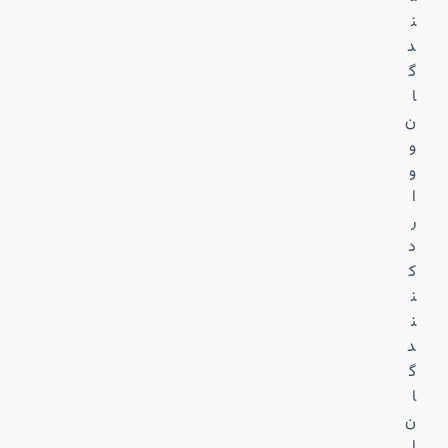
ن
د
گ
ا
ن
و
و
ا
ر
د
ک
ن
ن
د
گ
ا
ن
ا