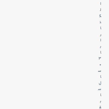
ا
ل
ک
ت
ا
ر
ا
ب
ا
۳
۰
س
ا
ل
س
ا
ب
ق