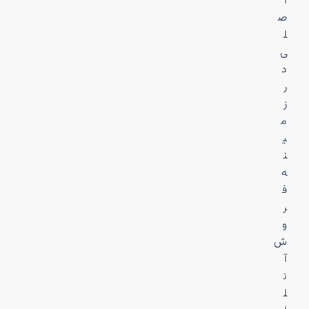
ا
ص
ل
ی
د
ر
ز
م
ی
ن
ه
ف
ر
و
ش
آ
ن
ل