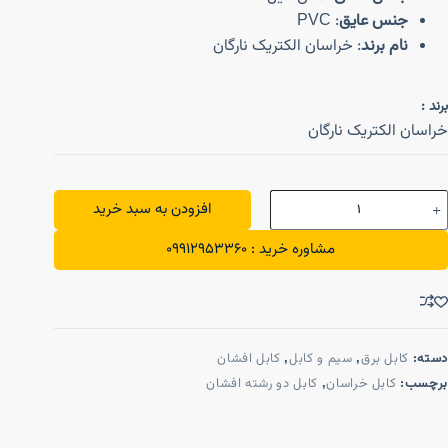
جنس عایق
: PVC
نام برند
: خراسان الکتریک نارگان
برند :
خراسان الکتریک نارگان
افزودن به سبد خرید
مشاوره خرید : 09912953360
دسته:
کابل برق
,
سیم و کابل
,
کابل افشان
برچسب:
کابل خراسان
,
کابل دو رشته افشان