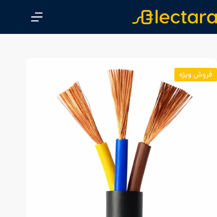
پ
ر
ش
ب
ه
م
فروش ویژه
ح
ت
و
ا