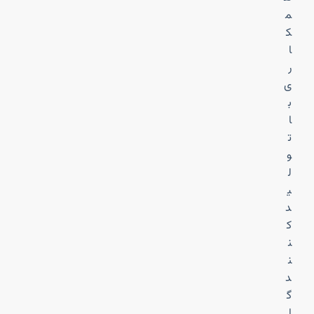
م
ک
ا
ر
ی
ب
ا
ت
و
ل
ی
د
ک
ن
ن
د
گ
ا