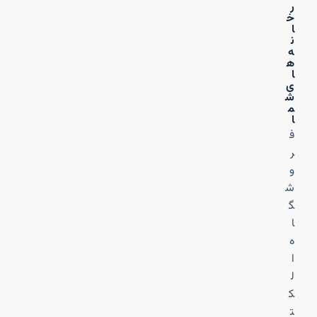
ر
خ
ا
ن
ه‌
ه
ا
ی
ش
م
ا
ف
ر
و
ش
گ
ا
ه
ا
ل
ک
ت