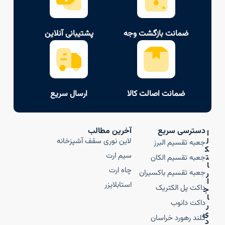
ضمانت بازگشت وجه
پشتیبانی آنلاین
ضمانت اصالت کالا
ارسال سریع
دسترسی سریع
آخرین مطالب
ا
ل
لاین نوری سقف آشپزخانه
جعبه تقسیم البرز
ک
سیم ارت
ت
جعبه تقسیم الکان
ا
چاه ارت
جعبه تقسیم باکسیران
ر
ا
استابلایزر
داکت پل الکتریک
ج
ا
داکت دانوب
ر
ی
گلند رهورد خراسان
د