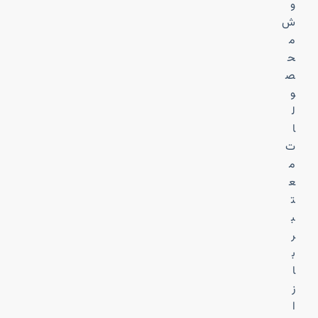
و
ش
م
ح
ص
و
ل
ا
ت
م
ع
ت
ب
ر
ب
ا
ز
ا