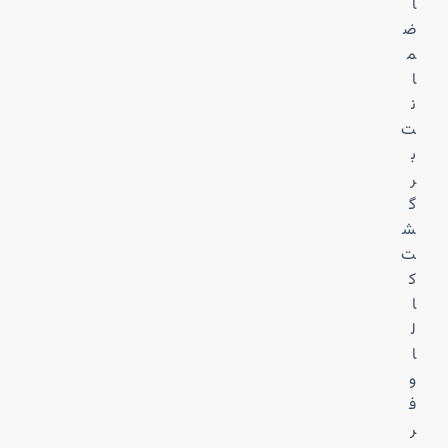
ا
ض
م
ا
ن
ت
ب
ر
گ
ش
ت
ک
ا
ل
ا
و
ف
ر