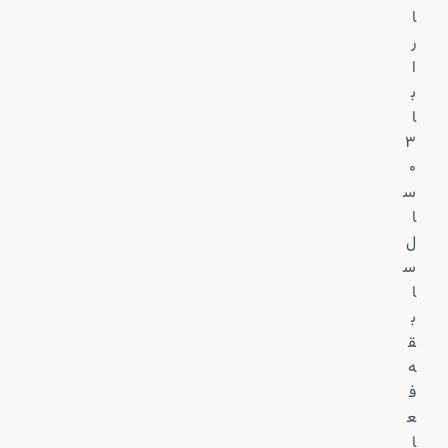
ا
ر
ا
ب
ا
۳
۰
س
ا
ل
س
ا
ب
ق
ه
ف
ع
ا