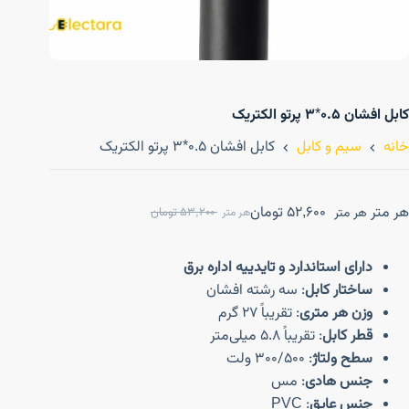
کابل افشان ۰.۵*۳ پرتو الکتریک
خانه
سیم و کابل
کابل افشان ۰.۵*۳ پرتو الکتریک
هر متر
52,600
تومان
هر متر
53,200
تومان
هر متر
دارای استاندارد و تایدییه اداره برق
ساختار کابل
: سه رشته افشان
وزن هر متری
: تقریباً 27 گرم
قطر کابل
: تقریباً 5.8 میلی‌متر
سطح ولتاژ
: 300/500 ولت
جنس هادی
: مس
جنس عایق
: PVC