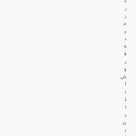
د
ر
ز
م
ی
ن
ه
ف
ر
و
ش
آ
ن
ل
ا
ی
ن
ب