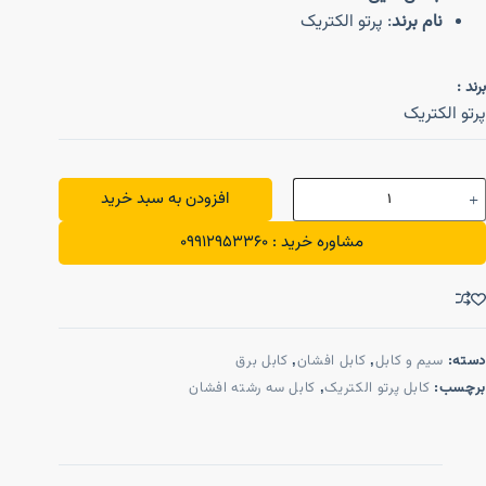
نام برند
: پرتو الکتریک
برند :
پرتو الکتریک
افزودن به سبد خرید
مشاوره خرید : 09912953360
دسته:
سیم و کابل
,
کابل افشان
,
کابل برق
برچسب:
کابل پرتو الکتریک
,
کابل سه رشته افشان