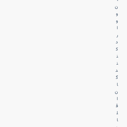
ن
و
و
ا
ر
د
ک
ن
ن
د
گ
ا
ن
ا
ق
ل
ا