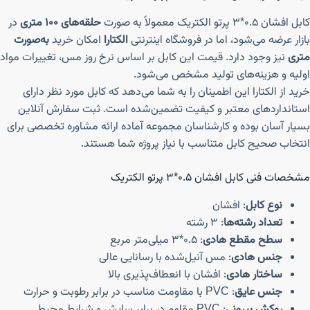
کابل افشان ۰.۵*۳ پرتو الکتریک معمولاً به صورت
حلقه‌های ۱۰۰ متری
در
بازار عرضه می‌شود، اما در فروشگاه اینترنتی
الکتارا
امکان خرید
به‌صورت
متری
نیز وجود دارد. قیمت این کابل بر اساس نرخ روز مس، تغییرات مواد
اولیه و هزینه‌های تولید مشخص می‌شود.
خرید از الکتارا این اطمینان را به شما می‌دهد که کابل مورد نظر دارای
استانداردهای معتبر و کیفیت تضمین‌شده است. ثبت سفارش آنلاین
بسیار آسان بوده و کارشناسان مجموعه آماده ارائه مشاوره تخصصی برای
انتخاب صحیح کابل متناسب با نیاز پروژه شما هستند.
مشخصات فنی کابل افشان ۰.۵*۳ پرتو الکتریک
نوع کابل
: افشان
تعداد رشته‌ها
: ۳ رشته
سطح مقطع هادی
: ۰.۵*۳ میلی‌متر مربع
جنس هادی
: مس آنیل‌شده با رسانایی عالی
ساختار هادی
: افشان با انعطاف‌پذیری بالا
جنس عایق
: PVC با مقاومت مناسب در برابر رطوبت و حرارت
روکش بیرونی
: PVC مقاوم در برابر سایش و شرایط محیطی