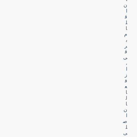
ن
ا
ق
ل
ا
م
ب
ر
ق
ی
،
ا
ز
ف
ع
ا
ل
ا
ن
ا
ص
ل
ی