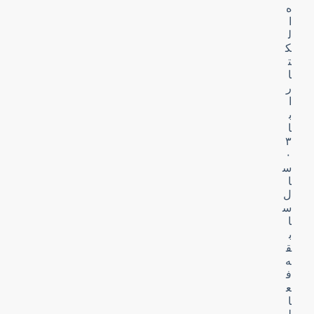
ه
ا
ل
ک
ت
ا
ر
ا
ب
ا
۳
۰
س
ا
ل
س
ا
ب
ق
ه
ف
ع
ا