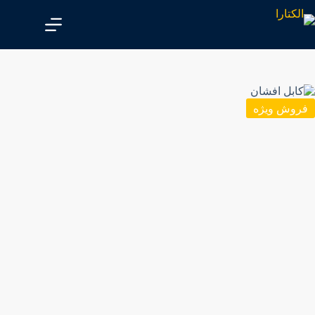
پ
ر
ش
ب
ه
م
ح
ت
فروش ویژه
و
ا