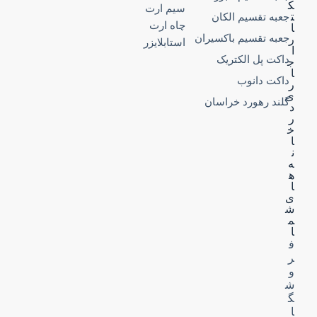
ک
سیم ارت
ت
جعبه تقسیم الکان
چاه ارت
ا
جعبه تقسیم باکسیران
ر
استابلایزر
ا
داکت پل الکتریک
ج
ا
داکت دانوب
ر
ی
گلند رهورد خراسان
د
ر
خ
ا
ن
ه‌
ه
ا
ی
ش
م
ا
ف
ر
و
ش
گ
ا