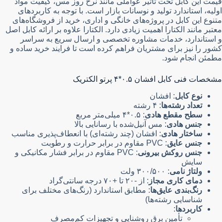
قیمت این کابل تحت تأثیر عواملی مانند نرخ روز مس، کیفیت مواد
اولیه، استاندارد تولید و نوسانات بازار است. با توجه به کاربردهای
متنوع این کابل در پروژه‌های خانگی و اداری، خرید از فروشگاه‌های
معتبر مانند الکتارا اهمیت زیادی دارد. الکتارا علاوه بر ارائه کابل اصل
و استاندارد، خدمات مشاوره تخصصی و ارسال سریع به سراسر
کشور را نیز برای مشتریان فراهم کرده است تا فرایند خرید ساده و
مطمئن انجام شود.
مشخصات فنی کابل افشان ۰.۵*۴ پرتو الکتریک
نوع کابل
: افشان
تعداد رشته‌ها
: ۴ رشته
سطح مقطع هادی
: ۰.۵*۴ میلی‌متر مربع
جنس هادی
: مس آنیل‌شده با رسانایی بالا
ساختار هادی
: افشان (چند رشته‌ای) با انعطاف‌پذیری مناسب
جنس عایق
: PVC مقاوم در برابر حرارت و رطوبت
جنس روکش بیرونی
: PVC مقاوم در برابر فشار مکانیکی و
سایش
ولتاژ نامی
: ۳۰۰/۵۰۰ ولت
دمای کاری مجاز
: از -۲۰ تا +۷۰ درجه سانتی‌گراد
رنگ‌بندی عایق‌ها
: مطابق استاندارد (رنگ‌های مختلف برای
شناسایی رشته‌ها)
کاربردها
:
تأمین برق روشنایی و تجهیزات کم‌مصرف