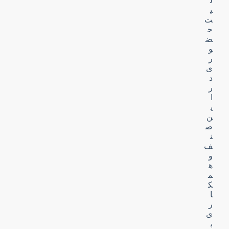
ل
ی
ت
ح
ض
و
ر
ی
د
ر
ا
ی
ن
ص
ن
ف
و
ه
م
ک
ا
ر
ی
ب