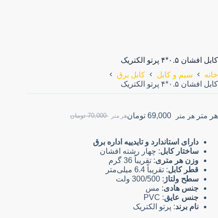
کابل افشان ۰.۵*۴ پرتو الکتریک
خانه
سیم و کابل
کابل برق
کابل افشان ۰.۵*۴ پرتو الکتریک
هر متر
69,000
تومان
هر متر
70,000
تومان
هر متر
دارای استاندارد و تایدییه اداره برق
ساختار کابل
: چهار رشته افشان
وزن هر متری
: تقریباً 36 گرم
قطر کابل
: تقریباً 6.4 میلی‌متر
سطح ولتاژ
: 300/500 ولت
جنس هادی
: مس
جنس عایق
: PVC
نام برند
: پرتو الکتریک