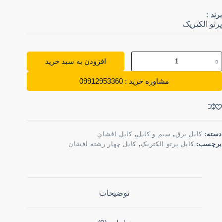
برند :
پرتو الکتریک
افزودن به سبد خرید
مشاوره خرید : 09912953360
دسته:
کابل برق
,
سیم و کابل
,
کابل افشان
برچسب:
کابل پرتو الکتریک
,
کابل چهار رشته افشان
توضیحات