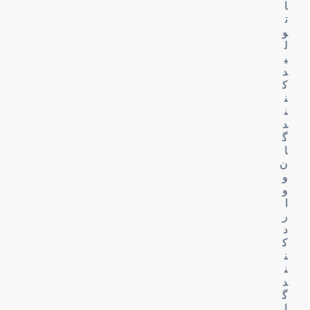
ا
ت
و
ل
ی
د
ک
ن
ن
د
گ
ا
ن
و
و
ا
ر
د
ک
ن
ن
د
گ
ا