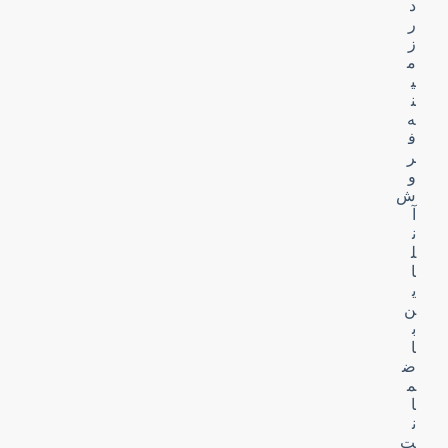
د
ر
ز
م
ی
ن
ه
ف
ر
و
ش
آ
ن
ل
ا
ی
ن
ب
ا
ض
م
ا
ن
ت