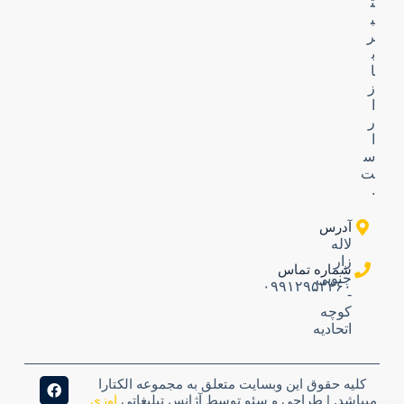
ت
ب
ر
ب
ا
ز
ا
ر
ا
س
ت
.
آدرس
لاله
زار
شماره تماس
جنوبی
۰۹۹۱۲۹۵۳۳۶۰
-
کوچه
اتحادیه
کلیه حقوق این وبسایت متعلق به مجموعه الکتارا
میباشد. | طراحی و سئو توسط آژانس تبلیغاتی
اوزی