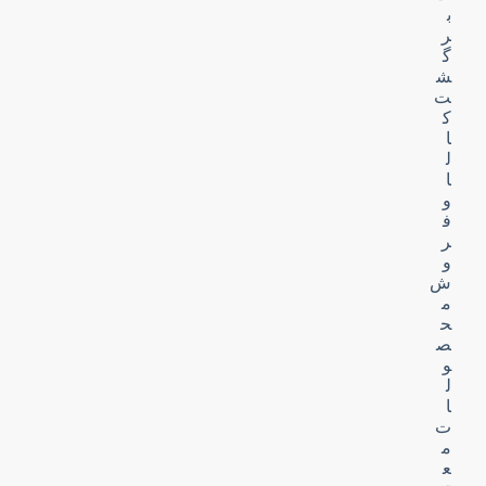
ب
ر
گ
ش
ت
ک
ا
ل
ا
و
ف
ر
و
ش
م
ح
ص
و
ل
ا
ت
م
ع