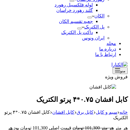
لوله فلکسیبل رهورد
گلند رهورد خراسان
الکان
جعبه تقسیم الکان
پل الکتریک
داکت پل الکتریک
ایران ونوس
مجله
درباره ما
ارتباط با ما
منو
فروش ویژه
کابل افشان ۰.۷۵*۴ پرتو الکتریک
خانه
سیم و کابل
کابل برق
کابل افشان
کابل افشان ۰.۷۵*۴ پرتو
الکتریک
هر متر
هر متر
101,300
تومان
قیمت اصلی 101,300 تومان بود.
هر