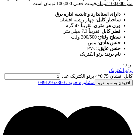
متر
100,000
تومان
قیمت فعلی 100,000 تومان است.
دارای استاندارد و تایدییه اداره برق
ساختار کابل
: چهار رشته افشان
وزن هر متری
: تقریباً 47 گرم
قطر کابل
: تقریباً 7.3 میلی‌متر
سطح ولتاژ
: 300/500 ولت
جنس هادی
: مس
جنس عایق
: PVC
نام برند
: پرتو الکتریک
برند :
پرتو الکتریک
کابل افشان 0.75*4 پرتو الکتریک عدد
مشاوره خرید : 09912953360
افزودن به سبد خرید