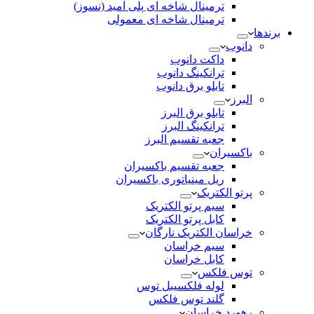
ترمینال شاخه ای پلی آمید (نسوز)
ترمینال شاخه ای معمولی
برندها
دانوب
داکت دانوب
ترانکینگ دانوب
تابلو برق دانوب
البرز
تابلو برق البرز
ترانکینگ البرز
جعبه تقسیم البرز
باکسیران
جعبه تقسیم باکسیران
ریل مینیاتوری باکسیران
پرتو الکتریک
سیم پرتو الکتریک
کابل پرتو الکتریک
خراسان الکتریک نارگان
سیم خراسان
کابل خراسان
توس فلکس
لوله فلکسیبل توس
گلند توس فلکس
رهورد خراسان