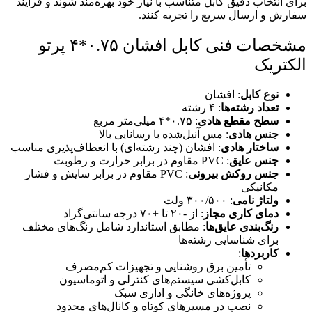
برای انتخاب دقیق کابل متناسب با نیاز خود بهره‌مند شوند و فرایند
سفارش و ارسال سریع را تجربه کنند.
مشخصات فنی کابل افشان ۰.۷۵*۴ پرتو
الکتریک
نوع کابل
: افشان
تعداد رشته‌ها
: ۴ رشته
سطح مقطع هادی
: ۰.۷۵*۴ میلی‌متر مربع
جنس هادی
: مس آنیل‌شده با رسانایی بالا
ساختار هادی
: افشان (چند رشته‌ای) با انعطاف‌پذیری مناسب
جنس عایق
: PVC مقاوم در برابر حرارت و رطوبت
جنس روکش بیرونی
: PVC مقاوم در برابر سایش و فشار
مکانیکی
ولتاژ نامی
: ۳۰۰/۵۰۰ ولت
دمای کاری مجاز
: از -۲۰ تا +۷۰ درجه سانتی‌گراد
رنگ‌بندی عایق‌ها
: مطابق استاندارد شامل رنگ‌های مختلف
برای شناسایی رشته‌ها
کاربردها
:
تأمین برق روشنایی و تجهیزات کم‌مصرف
کابل‌کشی سیستم‌های کنترلی و اتوماسیون
پروژه‌های خانگی و اداری سبک
نصب در مسیرهای کوتاه و کانال‌های محدود