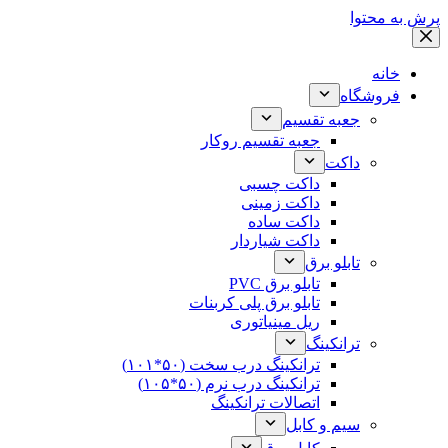
پرش به محتوا
خانه
فروشگاه
جعبه تقسیم
جعبه تقسیم روکار
داکت
داکت چسبی
داکت زمینی
داکت ساده
داکت شیاردار
تابلو برق
تابلو برق PVC
تابلو برق پلی کربنات
ریل مینیاتوری
ترانکینگ
ترانکینگ درب سخت (۵۰*۱۰۱)
ترانکینگ درب نرم (۵۰*۱۰۵)
اتصالات ترانکینگ
سیم و کابل