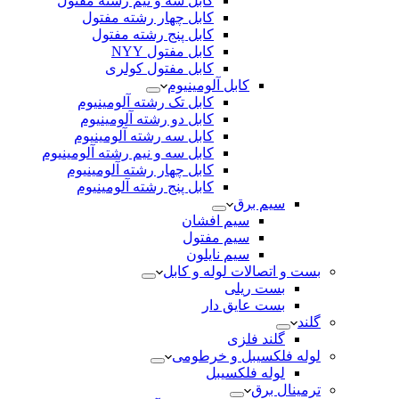
کابل سه و نیم رشته مفتول
کابل چهار رشته مفتول
کابل پنج رشته مفتول
کابل مفتول NYY
کابل مفتول کولری
کابل آلومینیوم
کابل تک رشته آلومینیوم
کابل دو رشته آلومینیوم
کابل سه رشته آلومینیوم
کابل سه و نیم رشته آلومینیوم
کابل چهار رشته آلومینیوم
کابل پنج رشته آلومینیوم
سیم برق
سیم افشان
سیم مفتول
سیم نایلون
بست و اتصالات لوله و کابل
بست ریلی
بست عایق دار
گلند
گلند فلزی
لوله فلکسیبل و خرطومی
لوله فلکسیبل
ترمینال برق