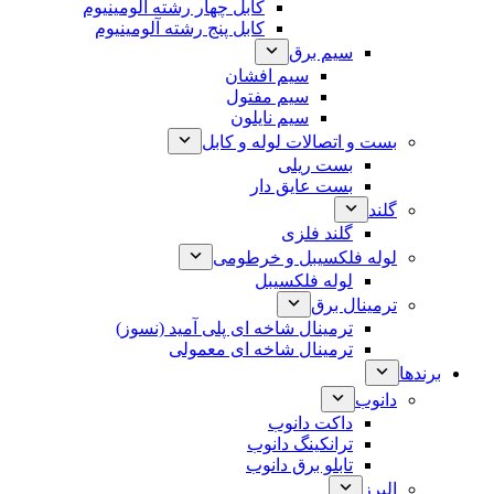
کابل چهار رشته آلومینیوم
کابل پنج رشته آلومینیوم
سیم برق
سیم افشان
سیم مفتول
سیم نایلون
بست و اتصالات لوله و کابل
بست ریلی
بست عایق دار
گلند
گلند فلزی
لوله فلکسیبل و خرطومی
لوله فلکسیبل
ترمینال برق
ترمینال شاخه ای پلی آمید (نسوز)
ترمینال شاخه ای معمولی
برندها
دانوب
داکت دانوب
ترانکینگ دانوب
تابلو برق دانوب
البرز