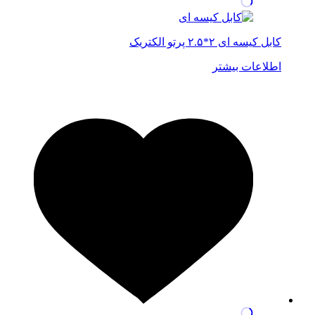
کابل کیسه ای ۲*۲.۵ پرتو الکتریک
اطلاعات بیشتر