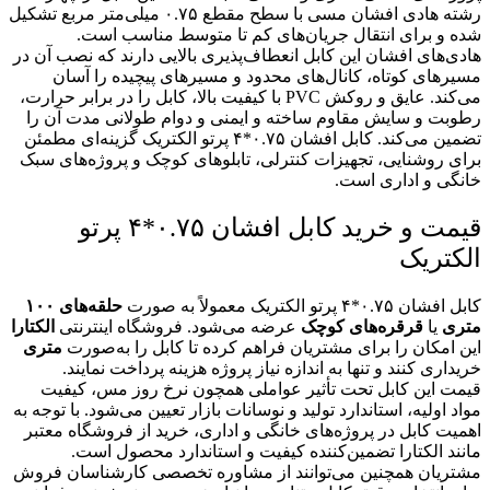
رشته هادی افشان مسی با سطح مقطع ۰.۷۵ میلی‌متر مربع تشکیل
شده و برای انتقال جریان‌های کم تا متوسط مناسب است.
هادی‌های افشان این کابل انعطاف‌پذیری بالایی دارند که نصب آن در
مسیرهای کوتاه، کانال‌های محدود و مسیرهای پیچیده را آسان
می‌کند. عایق و روکش PVC با کیفیت بالا، کابل را در برابر حرارت،
رطوبت و سایش مقاوم ساخته و ایمنی و دوام طولانی مدت آن را
تضمین می‌کند. کابل افشان ۰.۷۵*۴ پرتو الکتریک گزینه‌ای مطمئن
برای روشنایی، تجهیزات کنترلی، تابلوهای کوچک و پروژه‌های سبک
خانگی و اداری است.
قیمت و خرید کابل افشان ۰.۷۵*۴ پرتو
الکتریک
کابل افشان ۰.۷۵*۴ پرتو الکتریک معمولاً به صورت
حلقه‌های ۱۰۰
متری
یا
قرقره‌های کوچک
عرضه می‌شود. فروشگاه اینترنتی
الکتارا
این امکان را برای مشتریان فراهم کرده تا کابل را به‌صورت
متری
خریداری کنند و تنها به اندازه نیاز پروژه هزینه پرداخت نمایند.
قیمت این کابل تحت تأثیر عواملی همچون نرخ روز مس، کیفیت
مواد اولیه، استاندارد تولید و نوسانات بازار تعیین می‌شود. با توجه به
اهمیت کابل در پروژه‌های خانگی و اداری، خرید از فروشگاه معتبر
مانند الکتارا تضمین‌کننده کیفیت و استاندارد محصول است.
مشتریان همچنین می‌توانند از مشاوره تخصصی کارشناسان فروش