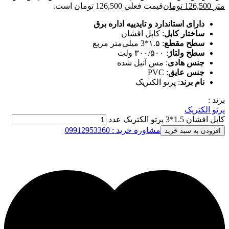
متر
126,500
تومان
قیمت فعلی 126,500 تومان است.
دارای استاندارد و تایدییه اداره برق
ساختار کابل
: کابل افشان
سطح مقطع
: ۱.۵*3 میلی‌متر مربع
سطح ولتاژ
: ۳۰۰/۵۰۰ ولت
جنس هادی
: مس آنیل شده
جنس عایق
: PVC
نام برند
: پرتو الکتریک
برند :
پرتو الکتریک
کابل افشان 1.5*3 پرتو الکتریک عدد
مشاوره خرید : 09912953360
افزودن به سبد خرید