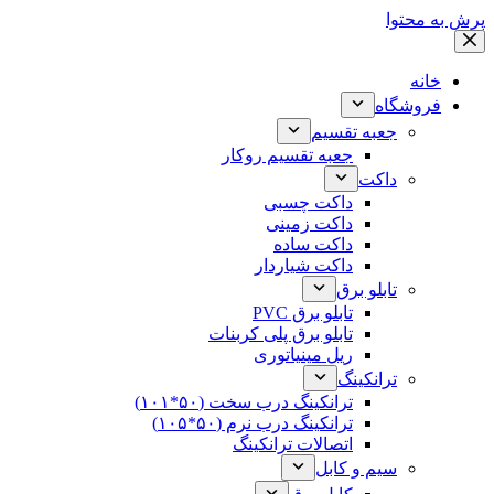
پرش به محتوا
خانه
فروشگاه
جعبه تقسیم
جعبه تقسیم روکار
داکت
داکت چسبی
داکت زمینی
داکت ساده
داکت شیاردار
تابلو برق
تابلو برق PVC
تابلو برق پلی کربنات
ریل مینیاتوری
ترانکینگ
ترانکینگ درب سخت (۵۰*۱۰۱)
ترانکینگ درب نرم (۵۰*۱۰۵)
اتصالات ترانکینگ
سیم و کابل