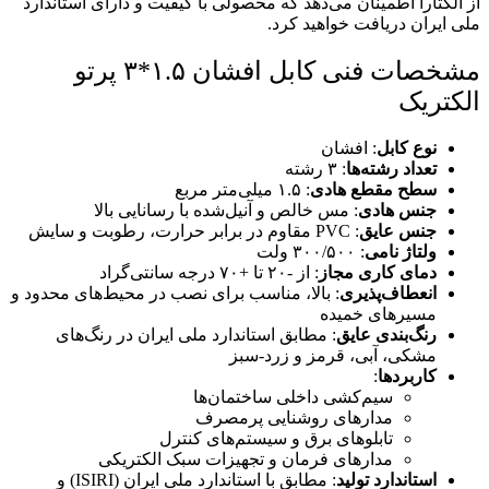
از الکتارا اطمینان می‌دهد که محصولی با کیفیت و دارای استاندارد
ملی ایران دریافت خواهید کرد.
مشخصات فنی کابل افشان ۱.۵*۳ پرتو
الکتریک
نوع کابل
: افشان
تعداد رشته‌ها
: ۳ رشته
سطح مقطع هادی
: ۱.۵ میلی‌متر مربع
جنس هادی
: مس خالص و آنیل‌شده با رسانایی بالا
جنس عایق
: PVC مقاوم در برابر حرارت، رطوبت و سایش
ولتاژ نامی
: ۳۰۰/۵۰۰ ولت
دمای کاری مجاز
: از -۲۰ تا +۷۰ درجه سانتی‌گراد
انعطاف‌پذیری
: بالا، مناسب برای نصب در محیط‌های محدود و
مسیرهای خمیده
رنگ‌بندی عایق
: مطابق استاندارد ملی ایران در رنگ‌های
مشکی، آبی، قرمز و زرد-سبز
کاربردها
:
سیم‌کشی داخلی ساختمان‌ها
مدارهای روشنایی پرمصرف
تابلوهای برق و سیستم‌های کنترل
مدارهای فرمان و تجهیزات سبک الکتریکی
استاندارد تولید
: مطابق با استاندارد ملی ایران (ISIRI) و