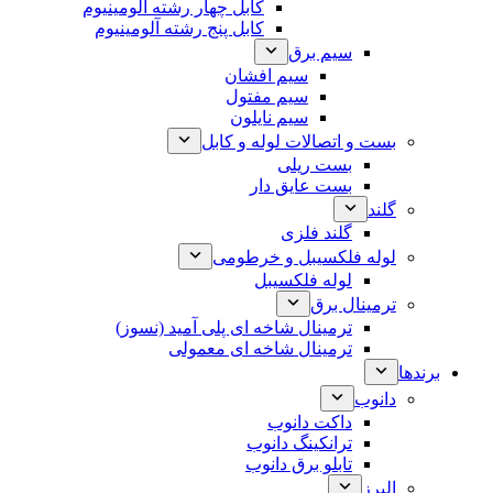
کابل چهار رشته آلومینیوم
کابل پنج رشته آلومینیوم
سیم برق
سیم افشان
سیم مفتول
سیم نایلون
بست و اتصالات لوله و کابل
بست ریلی
بست عایق دار
گلند
گلند فلزی
لوله فلکسیبل و خرطومی
لوله فلکسیبل
ترمینال برق
ترمینال شاخه ای پلی آمید (نسوز)
ترمینال شاخه ای معمولی
برندها
دانوب
داکت دانوب
ترانکینگ دانوب
تابلو برق دانوب
البرز