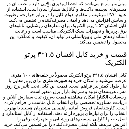
میلی‌متر مربع می‌باشد که انعطاف‌پذیری بالایی دارد و نصب آن در
مسیرهای پیچیده، داکت‌ها و کانال‌ها بسیار آسان است. استفاده از
عایق PVC مرغوب و مقاوم، دوام کابل را در برابر حرارت، رطوبت
و سایش افزایش می‌دهد و ایمنی مصرف‌کننده را تضمین می‌کند.
کابل افشان ۱.۵۳ پرتو الکتریک برای مدارهای روشنایی، تابلوهای
برق، پریزها و تجهیزات سبک الکتریکی مناسب است و رعایت
استانداردهای ملی و بین‌المللی در تولید آن، کیفیت و عملکرد این
محصول را تضمین می‌کند.
قیمت و خرید کابل افشان ۱.۵*۳ پرتو
الکتریک
کابل افشان ۱.۵*۳ پرتو الکتریک معمولاً در
حلقه‌های ۱۰۰ متری
عرضه می‌شود و امکان خرید
به صورت متری
برای پروژه‌هایی با
نیاز طول کمتر نیز فراهم است. قیمت این کابل تحت تأثیر نرخ روز
مس، هزینه‌های تولید و شرایط بازار برق متغیر است.
وب‌سایت
الکتارا
امکان مشاهده قیمت به‌روز، ثبت سفارش آنلاین و
دریافت مشاوره تخصصی برای انتخاب کابل مناسب را فراهم کرده
است. کارشناسان فروش آماده راهنمایی مشتریان هستند تا بهترین
انتخاب را برای نیازهای پروژه ارائه دهند. استفاده از کابل استاندارد و
اصل نه تنها کارایی سیستم‌های روشنایی و تجهیزات برقی را
افزایش می‌دهد بلکه ایمنی مصرف‌کننده را نیز تضمین می‌کند. خرید