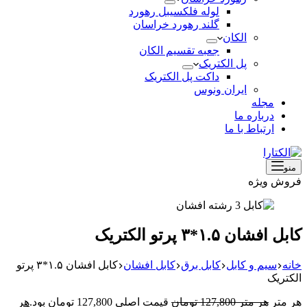
لوله فلکسیبل رهورد
گلند رهورد خراسان
الکان
جعبه تقسیم الکان
پل الکتریک
داکت پل الکتریک
ایران ونوس
مجله
درباره ما
ارتباط با ما
منو
فروش ویژه
کابل افشان ۱.۵*۳ پرتو الکتریک
خانه
سیم و کابل
کابل برق
کابل افشان
کابل افشان ۱.۵*۳ پرتو
الکتریک
هر متر
هر متر
127,800
تومان
قیمت اصلی 127,800 تومان بود.
هر