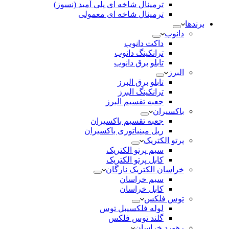
ترمینال شاخه ای پلی آمید (نسوز)
ترمینال شاخه ای معمولی
برندها
دانوب
داکت دانوب
ترانکینگ دانوب
تابلو برق دانوب
البرز
تابلو برق البرز
ترانکینگ البرز
جعبه تقسیم البرز
باکسیران
جعبه تقسیم باکسیران
ریل مینیاتوری باکسیران
پرتو الکتریک
سیم پرتو الکتریک
کابل پرتو الکتریک
خراسان الکتریک نارگان
سیم خراسان
کابل خراسان
توس فلکس
لوله فلکسیبل توس
گلند توس فلکس
رهورد خراسان