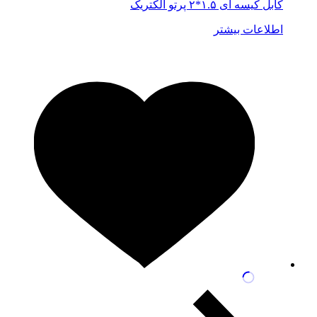
کابل کیسه ای ۱.۵*۲ پرتو الکتریک
اطلاعات بیشتر