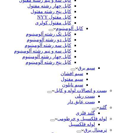
کابل سه و نیم رشته مفتول
کابل چهار رشته مفتول
کابل پنج رشته مفتول
کابل مفتول NYY
کابل مفتول کولری
کابل آلومینیوم
کابل تک رشته آلومینیوم
کابل دو رشته آلومینیوم
کابل سه رشته آلومینیوم
کابل سه و نیم رشته آلومینیوم
کابل چهار رشته آلومینیوم
کابل پنج رشته آلومینیوم
سیم برق
سیم افشان
سیم مفتول
سیم نایلون
بست و اتصالات لوله و کابل
بست ریلی
بست عایق دار
گلند
گلند فلزی
لوله فلکسیبل و خرطومی
لوله فلکسیبل
ترمینال برق