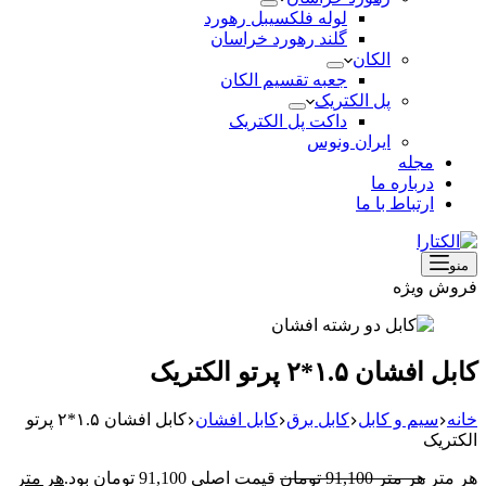
لوله فلکسیبل رهورد
گلند رهورد خراسان
الکان
جعبه تقسیم الکان
پل الکتریک
داکت پل الکتریک
ایران ونوس
مجله
درباره ما
ارتباط با ما
منو
فروش ویژه
کابل افشان ۱.۵*۲ پرتو الکتریک
خانه
سیم و کابل
کابل برق
کابل افشان
کابل افشان ۱.۵*۲ پرتو
الکتریک
هر متر
هر متر
91,100
تومان
قیمت اصلی 91,100 تومان بود.
هر متر