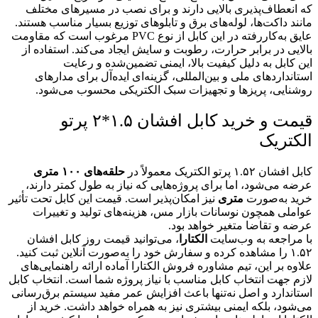
که انعطاف‌پذیری بالایی دارند و برای نصب در مسیرهای مختلف
مانند داکت‌ها، لوله‌های برق و تابلوهای توزیع بسیار مناسب هستند.
عایق به‌کاررفته در این کابل از نوع PVC مرغوب است که مقاومت
بالایی در برابر حرارت، رطوبت و سایش ایجاد می‌کند. استفاده از
این کابل به دلیل کیفیت بالا، ایمنی تضمین‌شده و رعایت
استانداردهای ملی و بین‌المللی، گزینه‌ای ایده‌آل برای مدارهای
روشنایی، پریزها و تجهیزات سبک الکتریکی محسوب می‌شود.
قیمت و خرید کابل افشان ۱.۵*۲ پرتو
الکتریک
کابل افشان ۱.۵۲ پرتو الکتریک معمولاً در
حلقه‌های ۱۰۰ متری
عرضه می‌شود، اما برای پروژه‌هایی که نیاز به طول کمتر دارند،
خرید به‌صورت
متری
نیز امکان‌پذیر است. قیمت این کابل تحت تأثیر
عواملی همچون نوسانات بازار مس، هزینه‌های تولید و تغییرات
عرضه و تقاضا متغیر خواهد بود.
با مراجعه به وب‌سایت
الکتارا
، می‌توانید قیمت روز کابل افشان
۱.۵۲ را مشاهده کرده و سفارش خود را به‌صورت آنلاین ثبت کنید.
علاوه بر این، تیم مشاوره فروش الکتارا آماده ارائه راهنمایی‌های
لازم جهت انتخاب کابل مناسب با نیاز پروژه شما است. انتخاب کابل
استاندارد و اصل نه‌تنها باعث افزایش عمر مفید سیستم برق‌رسانی
می‌شود، بلکه ایمنی بیشتری نیز به همراه خواهد داشت. خرید از