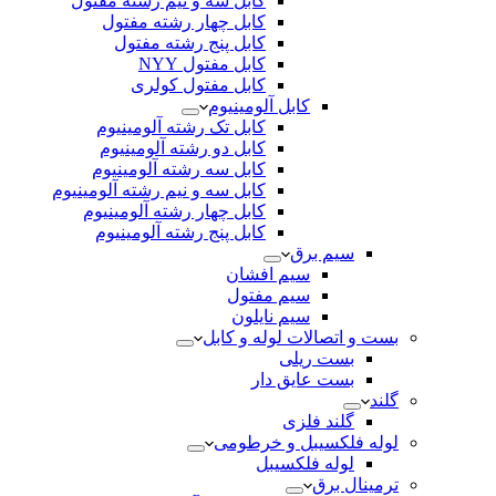
کابل سه و نیم رشته مفتول
کابل چهار رشته مفتول
کابل پنج رشته مفتول
کابل مفتول NYY
کابل مفتول کولری
کابل آلومینیوم
کابل تک رشته آلومینیوم
کابل دو رشته آلومینیوم
کابل سه رشته آلومینیوم
کابل سه و نیم رشته آلومینیوم
کابل چهار رشته آلومینیوم
کابل پنج رشته آلومینیوم
سیم برق
سیم افشان
سیم مفتول
سیم نایلون
بست و اتصالات لوله و کابل
بست ریلی
بست عایق دار
گلند
گلند فلزی
لوله فلکسیبل و خرطومی
لوله فلکسیبل
ترمینال برق