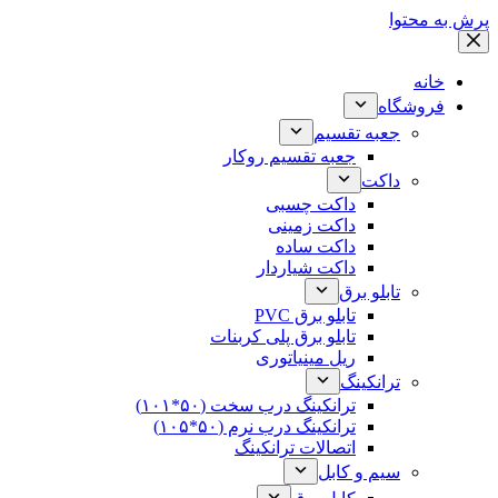
پرش به محتوا
خانه
فروشگاه
جعبه تقسیم
جعبه تقسیم روکار
داکت
داکت چسبی
داکت زمینی
داکت ساده
داکت شیاردار
تابلو برق
تابلو برق PVC
تابلو برق پلی کربنات
ریل مینیاتوری
ترانکینگ
ترانکینگ درب سخت (۵۰*۱۰۱)
ترانکینگ درب نرم (۵۰*۱۰۵)
اتصالات ترانکینگ
سیم و کابل