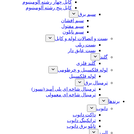
کابل چهار رشته آلومینیوم
کابل پنج رشته آلومینیوم
سیم برق
سیم افشان
سیم مفتول
سیم نایلون
بست و اتصالات لوله و کابل
بست ریلی
بست عایق دار
گلند
گلند فلزی
لوله فلکسیبل و خرطومی
لوله فلکسیبل
ترمینال برق
ترمینال شاخه ای پلی آمید (نسوز)
ترمینال شاخه ای معمولی
برندها
دانوب
داکت دانوب
ترانکینگ دانوب
تابلو برق دانوب
البرز