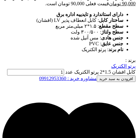
90,000
تومان
قیمت فعلی 90,000 تومان است.
دارای استاندارد و تایدییه اداره برق
ساختار کابل
: کابل انعطاف پذیر LV (افشان)
سطح مقطع
: ۱.۵*۲ میلی‌متر مربع
سطح ولتاژ
: ۳۰۰/۵۰۰ ولت
جنس هادی
: مس آنیل شده
جنس عایق
: PVC
نام برند
: پرتو الکتریک
برند :
پرتو الکتریک
کابل افشان 1.5*2 پرتو الکتریک عدد
مشاوره خرید : 09912953360
افزودن به سبد خرید