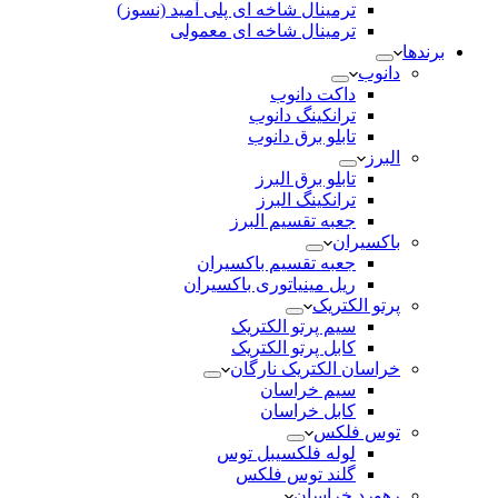
ترمینال شاخه ای پلی آمید (نسوز)
ترمینال شاخه ای معمولی
برندها
دانوب
داکت دانوب
ترانکینگ دانوب
تابلو برق دانوب
البرز
تابلو برق البرز
ترانکینگ البرز
جعبه تقسیم البرز
باکسیران
جعبه تقسیم باکسیران
ریل مینیاتوری باکسیران
پرتو الکتریک
سیم پرتو الکتریک
کابل پرتو الکتریک
خراسان الکتریک نارگان
سیم خراسان
کابل خراسان
توس فلکس
لوله فلکسیبل توس
گلند توس فلکس
رهورد خراسان