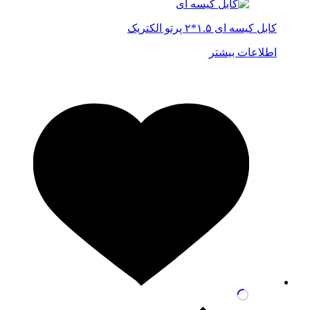
کابل کیسه ای ۱.۵*۲ پرتو الکتریک
اطلاعات بیشتر