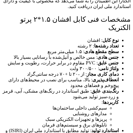
الکتارا این اطمینان را به شما می‌دهد که محصولی با کیفیت و دارای
استاندارد ملی ایران دریافت کنید.
مشخصات فنی کابل افشان ۱.۵*۲ پرتو
الکتریک
نوع کابل
: افشان
تعداد رشته‌ها
: ۲ رشته
سطح مقطع هادی
: ۱.۵ میلی‌متر مربع
جنس هادی
: مس خالص و آنیل‌شده با رسانایی بسیار بالا
جنس عایق
: PVC مقاوم در برابر حرارت، رطوبت و سایش
ولتاژ نامی
: ۳۰۰/۵۰۰ ولت
دمای کاری مجاز
: از -۲۰ تا +۷۰ درجه سانتی‌گراد
انعطاف‌پذیری
: بالا، مناسب برای نصب در محیط‌های دارای
پیچ‌وخم و فضاهای محدود
رنگ‌بندی عایق
: طبق استاندارد در رنگ‌های مشکی، آبی، قرمز
و زرد-سبز تولید می‌شود
کاربردها
:
سیم‌کشی داخلی ساختمان‌ها
مدارهای روشنایی
پریزها و تجهیزات الکتریکی سبک
تابلوهای برق و سیستم‌های فرمان
استاندارد تولید
: تولید مطابق با استاندارد ملی ایران (ISIRI) و