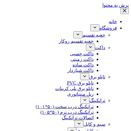
پرش به محتوا
خانه
فروشگاه
جعبه تقسیم
جعبه تقسیم روکار
داکت
داکت چسبی
داکت زمینی
داکت ساده
داکت شیاردار
تابلو برق
تابلو برق PVC
تابلو برق پلی کربنات
ریل مینیاتوری
ترانکینگ
ترانکینگ درب سخت (۵۰*۱۰۱)
ترانکینگ درب نرم (۵۰*۱۰۵)
اتصالات ترانکینگ
سیم و کابل