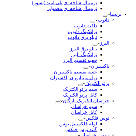
ترمینال شاخه ای پلی آمید (نسوز)
ترمینال شاخه ای معمولی
برندها
دانوب
داکت دانوب
ترانکینگ دانوب
تابلو برق دانوب
البرز
تابلو برق البرز
ترانکینگ البرز
جعبه تقسیم البرز
باکسیران
جعبه تقسیم باکسیران
ریل مینیاتوری باکسیران
پرتو الکتریک
سیم پرتو الکتریک
کابل پرتو الکتریک
خراسان الکتریک نارگان
سیم خراسان
کابل خراسان
توس فلکس
لوله فلکسیبل توس
گلند توس فلکس
رهورد خراسان