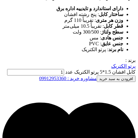
دارای استاندارد و تایدییه اداره برق
ساختار کابل
: پنج رشته افشان
وزن هر متری
: تقریباً 110 گرم
قطر کابل
: تقریباً 10.5 میلی‌متر
سطح ولتاژ
: 300/500 ولت
جنس هادی
: مس
جنس عایق
: PVC
نام برند
: پرتو الکتریک
برند :
پرتو الکتریک
کابل افشان 1.5*5 پرتو الکتریک عدد
مشاوره خرید : 09912953360
افزودن به سبد خرید