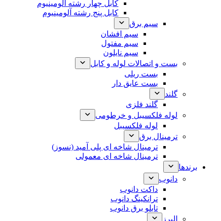
کابل چهار رشته آلومینیوم
کابل پنج رشته آلومینیوم
سیم برق
سیم افشان
سیم مفتول
سیم نایلون
بست و اتصالات لوله و کابل
بست ریلی
بست عایق دار
گلند
گلند فلزی
لوله فلکسیبل و خرطومی
لوله فلکسیبل
ترمینال برق
ترمینال شاخه ای پلی آمید (نسوز)
ترمینال شاخه ای معمولی
برندها
دانوب
داکت دانوب
ترانکینگ دانوب
تابلو برق دانوب
البرز