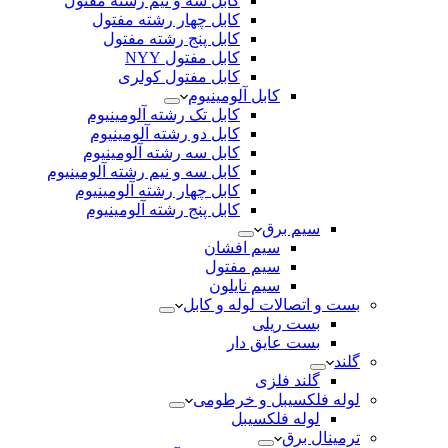
کابل سه و نیم رشته مفتول
کابل چهار رشته مفتول
کابل پنج رشته مفتول
کابل مفتول NYY
کابل مفتول کولری
کابل آلومینیوم
کابل تک رشته آلومینیوم
کابل دو رشته آلومینیوم
کابل سه رشته آلومینیوم
کابل سه و نیم رشته آلومینیوم
کابل چهار رشته آلومینیوم
کابل پنج رشته آلومینیوم
سیم برق
سیم افشان
سیم مفتول
سیم نایلون
بست و اتصالات لوله و کابل
بست ریلی
بست عایق دار
گلند
گلند فلزی
لوله فلکسیبل و خرطومی
لوله فلکسیبل
ترمینال برق