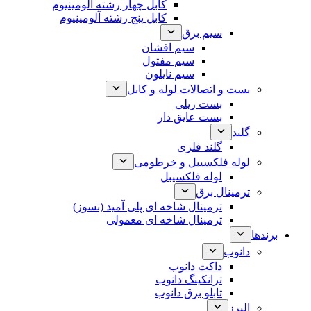
کابل چهار رشته آلومینیوم
کابل پنج رشته آلومینیوم
سیم برق
سیم افشان
سیم مفتول
سیم نایلون
بست و اتصالات لوله و کابل
بست ریلی
بست عایق دار
گلند
گلند فلزی
لوله فلکسیبل و خرطومی
لوله فلکسیبل
ترمینال برق
ترمینال شاخه ای پلی آمید (نسوز)
ترمینال شاخه ای معمولی
برندها
دانوب
داکت دانوب
ترانکینگ دانوب
تابلو برق دانوب
البرز