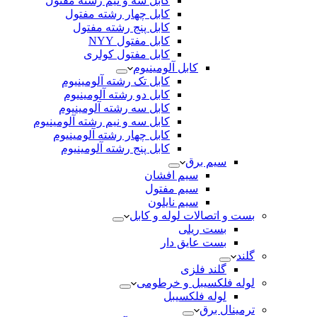
کابل سه و نیم رشته مفتول
کابل چهار رشته مفتول
کابل پنج رشته مفتول
کابل مفتول NYY
کابل مفتول کولری
کابل آلومینیوم
کابل تک رشته آلومینیوم
کابل دو رشته آلومینیوم
کابل سه رشته آلومینیوم
کابل سه و نیم رشته آلومینیوم
کابل چهار رشته آلومینیوم
کابل پنج رشته آلومینیوم
سیم برق
سیم افشان
سیم مفتول
سیم نایلون
بست و اتصالات لوله و کابل
بست ریلی
بست عایق دار
گلند
گلند فلزی
لوله فلکسیبل و خرطومی
لوله فلکسیبل
ترمینال برق