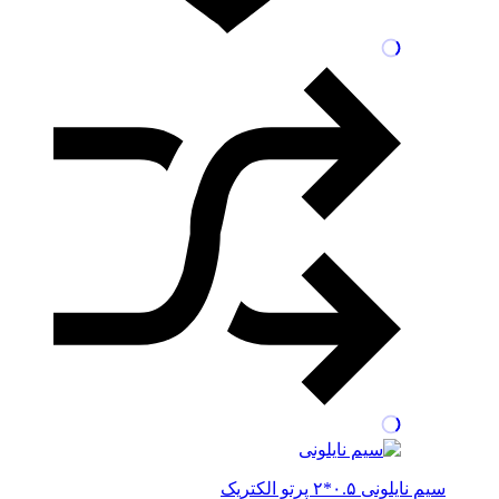
سیم نایلونی ۰.۵*۲ پرتو الکتریک