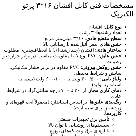
مشخصات فنی کابل افشان ۱۶*۳ پرتو
الکتریک
نوع کابل
: افشان
تعداد رشته‌ها
: ۳ رشته
سطح مقطع هادی
: ۱۶*۳ میلی‌متر مربع
جنس هادی
: مس آنیل‌شده با رسانایی بالا
ساختار هادی
: افشان (چند رشته‌ای) با انعطاف‌پذیری مطلوب
جنس عایق
: PVC نوع A با مقاومت مناسب در برابر حرارت و
رطوبت
جنس روکش بیرونی
: PVC مقاوم در برابر فشار مکانیکی،
سایش و شرایط محیطی
ولتاژ نامی
: ۳۰۰/۵۰۰ ولت یا ۶۰۰/۱۰۰۰ ولت (بسته به
استاندارد تولید)
دمای کاری مجاز
: از -۲۰ تا +۷۰ درجه سانتی‌گراد در شرایط
عادی
رنگ‌بندی عایق‌ها
: بر اساس استاندارد (معمولاً آبی، قهوه‌ای و
زرد-سبز برای سیم ارت)
کاربردها
:
تأمین برق تجهیزات صنعتی
سیستم‌های روشنایی با توان بالا
تابلوهای برق و شبکه‌های توزیع