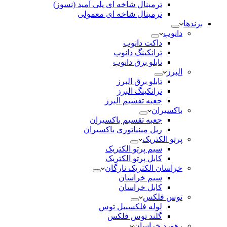
ترمینال شاخه ای پلی آمید (نسوز)
ترمینال شاخه ای معمولی
برندها
دانوب
داکت دانوب
ترانکینگ دانوب
تابلو برق دانوب
البرز
تابلو برق البرز
ترانکینگ البرز
جعبه تقسیم البرز
باکسیران
جعبه تقسیم باکسیران
ریل مینیاتوری باکسیران
پرتو الکتریک
سیم پرتو الکتریک
کابل پرتو الکتریک
خراسان الکتریک نارگان
سیم خراسان
کابل خراسان
توس فلکس
لوله فلکسیبل توس
گلند توس فلکس
رهورد خراسان