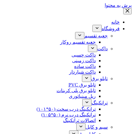
پرش به محتوا
خانه
فروشگاه
جعبه تقسیم
جعبه تقسیم روکار
داکت
داکت چسبی
داکت زمینی
داکت ساده
داکت شیاردار
تابلو برق
تابلو برق PVC
تابلو برق پلی کربنات
ریل مینیاتوری
ترانکینگ
ترانکینگ درب سخت (۵۰*۱۰۱)
ترانکینگ درب نرم (۵۰*۱۰۵)
اتصالات ترانکینگ
سیم و کابل