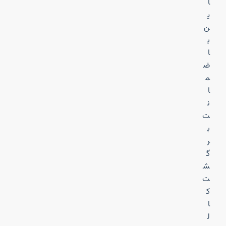
ا
ی
ن
ب
ا
ض
م
ا
ن
ت
ب
ر
گ
ش
ت
ک
ا
ل