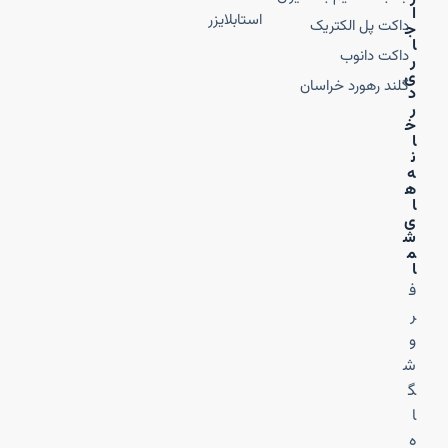
ا
استابلایزر
داکت پل الکتریک
ج
ا
داکت دانوب
ر
ی
گلند رهورد خراسان
د
ر
خ
ا
ن
ه‌
ه
ا
ی
ش
م
ا
ف
ر
و
ش
گ
ا
ه