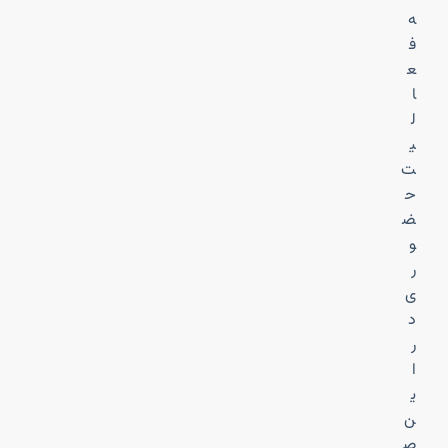
ه
ف
ع
ا
ل
ی
ت
ح
ض
و
ر
ی
د
ر
ا
ی
ن
ص