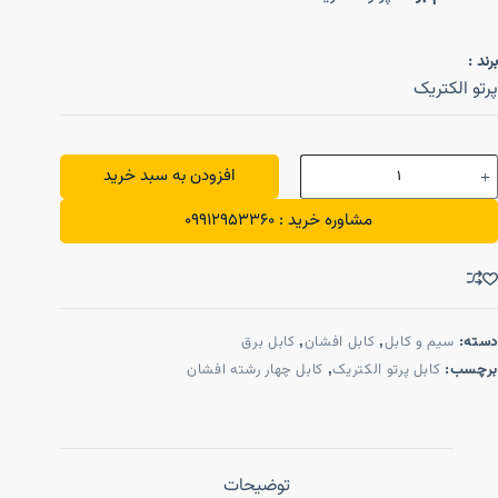
برند :
پرتو الکتریک
افزودن به سبد خرید
مشاوره خرید : 09912953360
دسته:
سیم و کابل
,
کابل افشان
,
کابل برق
برچسب:
کابل پرتو الکتریک
,
کابل چهار رشته افشان
توضیحات