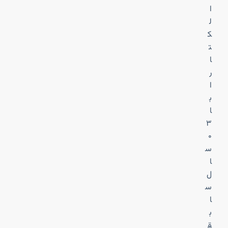
ا
ل
ک
ت
ا
ر
ا
ب
ا
۳
۰
س
ا
ل
س
ا
ب
ق