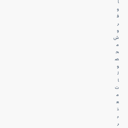
ا
و
ف
ر
و
ش
م
ح
ص
و
ل
ا
ت
م
ع
ت
ب
ر