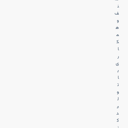
ن
ف
و
ه
م
ک
ا
ر
ی
ب
ا
ت
و
ل
ی
د
ک
ن