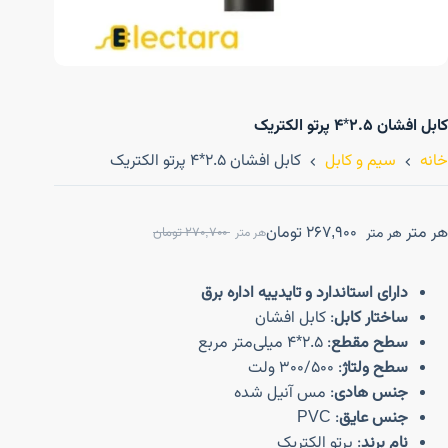
کابل افشان ۲.۵*۴ پرتو الکتریک
خانه
سیم و کابل
کابل افشان ۲.۵*۴ پرتو الکتریک
هر متر
267,900
تومان
هر متر
270,700
تومان
هر متر
دارای استاندارد و تایدییه اداره برق
ساختار کابل
: کابل افشان
سطح مقطع
: ۲.۵*۴ میلی‌متر مربع
سطح ولتاژ
: ۳۰۰/۵۰۰ ولت
جنس هادی
: مس آنیل شده
جنس عایق
: PVC
نام برند
: پرتو الکتریک