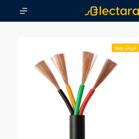
پ
ر
ش
ب
ه
م
فروش ویژه
ح
ت
و
ا