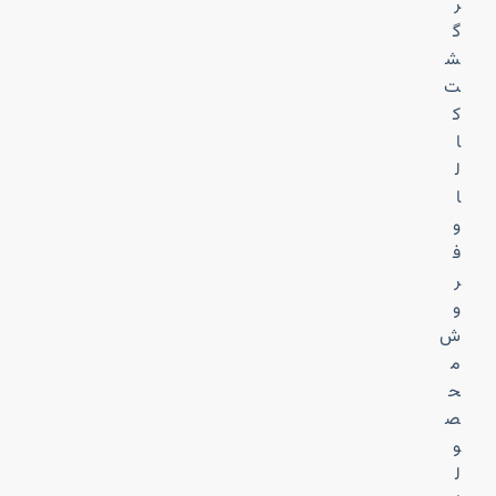
ر
گ
ش
ت
ک
ا
ل
ا
و
ف
ر
و
ش
م
ح
ص
و
ل