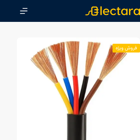
پ
ر
ش
ب
ه
م
فروش ویژه
ح
ت
و
ا