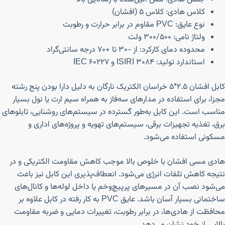
کلاس هادی: کلاس ۵ (افشان)
نوع عایق: PVC مقاوم در برابر حرارت و رطوبت
ولتاژ نامی: ۳۰۰/۵۰۰ ولت
محدوده دمای کارکرد: از -۳۰ تا +۷۰ درجه سانتی‌گراد
استاندارد تولید: ISIRI 3084 و IEC 60227
کابل افشان ۲.۵*۵ خراسان الکتریک نارگان به دلیل دارا بودن پنج رشته
مجزا، برای استفاده در مدارهای سه‌فاز به همراه سیم ارت یا نول بسیار
مناسب است. این کابل به‌طور گسترده در سیستم‌های روشنایی، تابلوهای
برق، تغذیه تجهیزات برقی، سیستم‌های تهویه و پروژه‌های اداری و
مسکونی استفاده می‌شود.
هادی مسی افشان با خلوص بالا موجب کاهش مقاومت الکتریکی و در
نتیجه کاهش تلفات انرژی می‌شود. انعطاف‌پذیری این کابل نیز باعث
می‌شود نصب آن در مسیرهای پرپیچ‌وخم یا داخل لوله‌ها و کانال‌های
ساختمانی بسیار آسان باشد. عایق PVC به کار رفته در کابل علاوه بر
محافظت از هادی‌ها، در برابر رطوبت، تغییرات دمایی و ضربه مقاومت
بالایی از خود نشان می‌دهد.