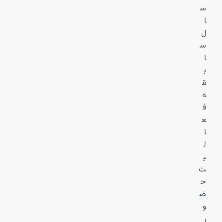
س
ا
ل
س
ا
ب
ق
ه
ف
ع
ا
ل
ی
ت
ح
ض
و
ر