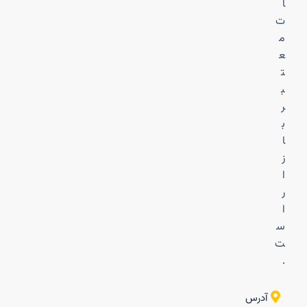
ا
ت
م
ع
ت
ب
ر
ب
ا
ز
ا
ر
ا
س
ت
.
آدرس