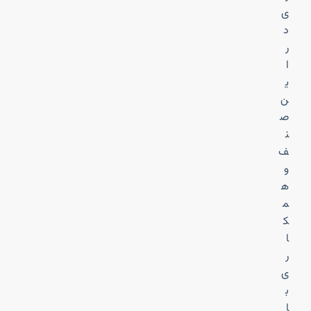
ی
د
ر
ا
ی
ن
ص
ن
ف
و
ه
م
ک
ا
ر
ی
ب
ا