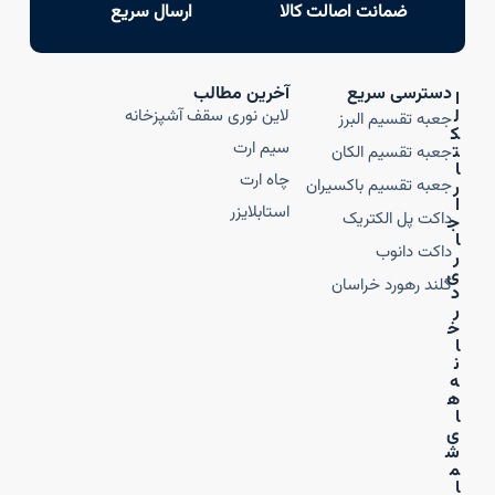
ضمانت اصالت کالا
ارسال سریع
دسترسی سریع
آخرین مطالب
ا
ل
لاین نوری سقف آشپزخانه
جعبه تقسیم البرز
ک
سیم ارت
ت
جعبه تقسیم الکان
ا
چاه ارت
جعبه تقسیم باکسیران
ر
ا
استابلایزر
داکت پل الکتریک
ج
ا
داکت دانوب
ر
ی
گلند رهورد خراسان
د
ر
خ
ا
ن
ه‌
ه
ا
ی
ش
م
ا