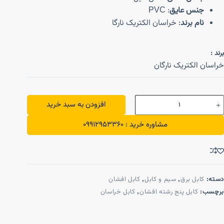
جنس عایق
: PVC
نام برند
: خراسان الکتریک نارگا
برند :
خراسان الکتریک نارگان
افزودن به سبد خرید
مشاوره خرید : 09912953360
دسته:
کابل برق
,
سیم و کابل
,
کابل افشان
برچسب:
کابل پنج رشته افشان
,
کابل خراسان