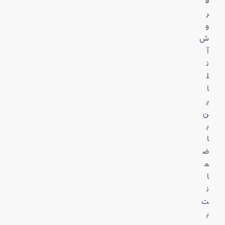
ف
ر
و
ش
آ
ن
ل
ا
ی
ن
ب
ا
ض
م
ا
ن
ت
ب