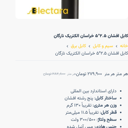
کابل افشان ۲.۵*۵ خراسان الکتریک نارگان
خانه
سیم و کابل
کابل برق
کابل افشان ۲.۵*۵ خراسان الکتریک نارگان
هر متر
279,900
تومان
هر متر
282,800
تومان
هر متر
دارای استاندارد بین المللی
ساختار کابل
: پنج رشته افشان
وزن هر متری
: تقریباً 130 گرم
قطر کابل
: تقریباً 11.5 میلی‌متر
سطح ولتاژ
: 300/500 ولت
جنس هادی
: مس آنیل شده