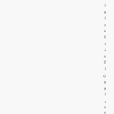
ت
و
ل
ی
د
ک
ن
ن
د
گ
ا
ن
و
و
ا
ر
د
ک