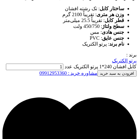
ساختار کابل
: تک رشته افشان
وزن هر متری
: تقریباً 2100 گرم
قطر کابل
: تقریباً 25.5 میلی‌متر
سطح ولتاژ
: 450/750 ولت
جنس هادی
: مس
جنس عایق
: PVC
نام برند
: پرتو الکتریک
برند :
پرتو الکتریک
کابل افشان 240*1 پرتو الکتریک عدد
مشاوره خرید : 09912953360
افزودن به سبد خرید