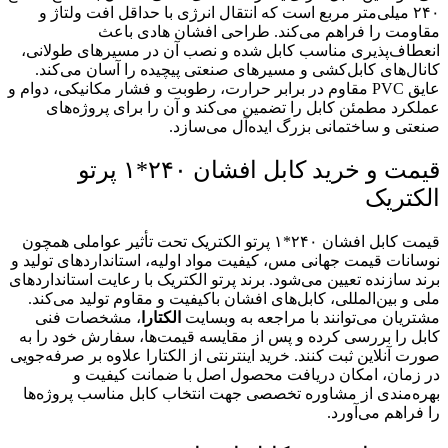
۲۴۰ میلی‌متر مربع است که انتقال انرژی با حداقل افت ولتاژ و
مقاومت را فراهم می‌کند. طراحی افشان هادی باعث
انعطاف‌پذیری مناسب کابل شده و نصب آن در مسیرهای طولانی،
کانال‌های کابل‌کشی و مسیرهای صنعتی پیچیده را آسان می‌کند.
عایق PVC مقاوم در برابر حرارت، رطوبت و فشار مکانیکی، دوام و
عملکرد مطمئن کابل را تضمین می‌کند و آن را برای پروژه‌های
صنعتی و ساختمانی بزرگ ایده‌آل می‌سازد.
قیمت و خرید کابل افشان ۲۴۰*۱ پرتو
الکتریک
قیمت کابل افشان ۲۴۰*۱ پرتو الکتریک تحت تأثیر عواملی همچون
نوسانات قیمت جهانی مس، کیفیت مواد اولیه، استانداردهای تولید و
برند سازنده تعیین می‌شود. برند پرتو الکتریک با رعایت استانداردهای
ملی و بین‌المللی، کابل‌های افشان باکیفیت و مقاوم تولید می‌کند.
مشتریان می‌توانند با مراجعه به وبسایت
الکتارا
، مشخصات فنی
کابل را بررسی کرده و پس از مقایسه قیمت‌ها، سفارش خود را به
صورت آنلاین ثبت کنند. خرید اینترنتی از الکتارا علاوه بر صرفه‌جویی
در زمان، امکان دریافت محصول اصل با ضمانت کیفیت و
بهره‌مندی از مشاوره تخصصی جهت انتخاب کابل مناسب پروژه‌ها
را فراهم می‌آورد.