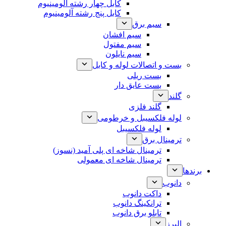
کابل چهار رشته آلومینیوم
کابل پنج رشته آلومینیوم
سیم برق
سیم افشان
سیم مفتول
سیم نایلون
بست و اتصالات لوله و کابل
بست ریلی
بست عایق دار
گلند
گلند فلزی
لوله فلکسیبل و خرطومی
لوله فلکسیبل
ترمینال برق
ترمینال شاخه ای پلی آمید (نسوز)
ترمینال شاخه ای معمولی
برندها
دانوب
داکت دانوب
ترانکینگ دانوب
تابلو برق دانوب
البرز