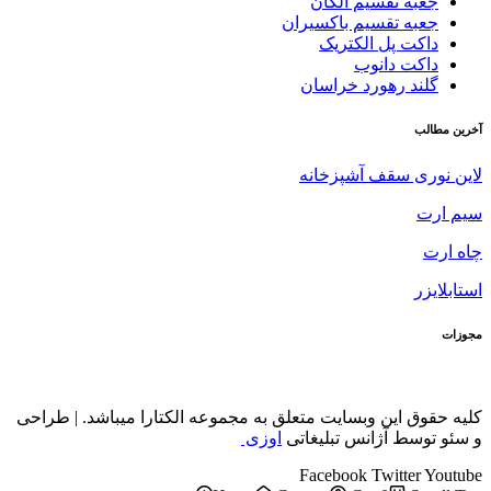
جعبه تقسیم الکان
جعبه تقسیم باکسیران
داکت پل الکتریک
داکت دانوب
گلند رهورد خراسان
آخرین مطالب
لاین نوری سقف آشپزخانه
سیم ارت
چاه ارت
استابلایزر
مجوزات
کلیه حقوق این وبسایت متعلق به مجموعه الکتارا میباشد. | طراحی
و سئو توسط آژانس تبلیغاتی
اوزی
Facebook
Twitter
Youtube