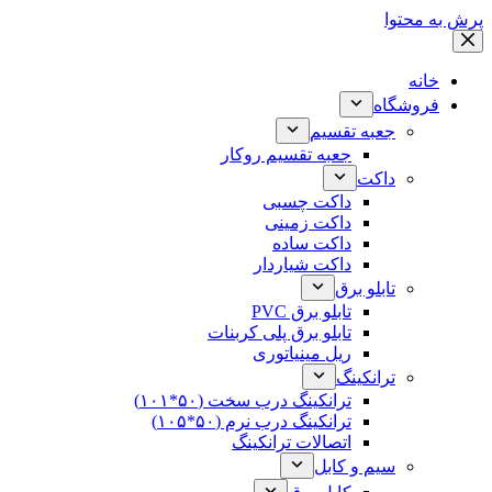
پرش به محتوا
خانه
فروشگاه
جعبه تقسیم
جعبه تقسیم روکار
داکت
داکت چسبی
داکت زمینی
داکت ساده
داکت شیاردار
تابلو برق
تابلو برق PVC
تابلو برق پلی کربنات
ریل مینیاتوری
ترانکینگ
ترانکینگ درب سخت (۵۰*۱۰۱)
ترانکینگ درب نرم (۵۰*۱۰۵)
اتصالات ترانکینگ
سیم و کابل