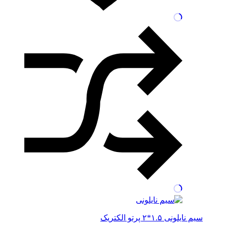
سیم نایلونی ۱.۵*۲ پرتو الکتریک