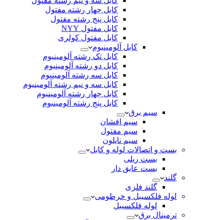
کابل سه و نیم رشته مفتول
کابل چهار رشته مفتول
کابل پنج رشته مفتول
کابل مفتول NYY
کابل مفتول کولری
کابل آلومینیوم
کابل تک رشته آلومینیوم
کابل دو رشته آلومینیوم
کابل سه رشته آلومینیوم
کابل سه و نیم رشته آلومینیوم
کابل چهار رشته آلومینیوم
کابل پنج رشته آلومینیوم
سیم برق
سیم افشان
سیم مفتول
سیم نایلون
بست و اتصالات لوله و کابل
بست ریلی
بست عایق دار
گلند
گلند فلزی
لوله فلکسیبل و خرطومی
لوله فلکسیبل
ترمینال برق