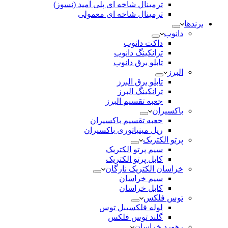
ترمینال شاخه ای پلی آمید (نسوز)
ترمینال شاخه ای معمولی
برندها
دانوب
داکت دانوب
ترانکینگ دانوب
تابلو برق دانوب
البرز
تابلو برق البرز
ترانکینگ البرز
جعبه تقسیم البرز
باکسیران
جعبه تقسیم باکسیران
ریل مینیاتوری باکسیران
پرتو الکتریک
سیم پرتو الکتریک
کابل پرتو الکتریک
خراسان الکتریک نارگان
سیم خراسان
کابل خراسان
توس فلکس
لوله فلکسیبل توس
گلند توس فلکس
رهورد خراسان