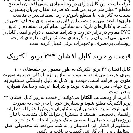
گرفته است. این کابل دارای دو رشته هادی مسی افشان با سطح
مقطع ۴ میلی‌متر مربع می‌باشد که قدرت انتقال جریان بیشتری
نسبت به کابل‌های با مقطع پایین‌تر دارد. انعطاف‌پذیری مناسب
هادی‌ها باعث می‌شود نصب این کابل در مسیرهای مختلف، حتی در
داکت‌ها و کانال‌های باریک، به سادگی انجام گیرد. استفاده از عایق
PVC مقاوم در برابر حرارت و شرایط محیطی، دوام و ایمنی کابل را
تضمین می‌کند و آن را به گزینه‌ای مطمئن برای مدارهای قدرت،
روشنایی پرمصرف و تجهیزات برقی تبدیل کرده است.
قیمت و خرید کابل افشان ۴*۲ پرتو الکتریک
کابل افشان ۴۲ پرتو الکتریک به طور معمول در
حلقه‌های ۱۰۰
متری
عرضه می‌شود، اما بسته به نیاز پروژه، امکان خرید
به صورت
متری
نیز فراهم است. قیمت این کابل به دلیل وابستگی مستقیم به
نرخ جهانی مس، هزینه‌های تولید و شرایط عرضه و تقاضا، همواره
متغیر است.
با خرید از وب‌سایت
الکتارا
می‌توانید از قیمت به‌روز کابل افشان ۴۲
پرتو الکتریک مطلع شوید و سفارش خود را به راحتی به صورت
آنلاین ثبت نمایید. علاوه بر این، مشاوران فروش الکتارا آماده ارائه
راهنمایی تخصصی هستند تا مشتریان بتوانند کابل متناسب با نیاز
پروژه‌های ساختمانی یا صنعتی سبک خود را انتخاب کنند. خرید
مستقیم از الکتارا این اطمینان را به شما می‌دهد که محصولی اصل،
استاندارد و دارای گارانتی کیفیت دریافت می‌کنید.