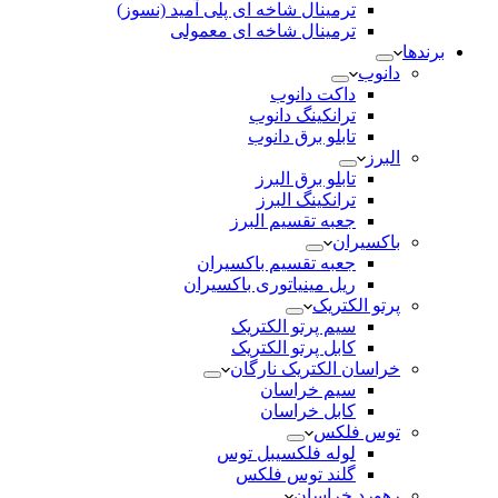
ترمینال شاخه ای پلی آمید (نسوز)
ترمینال شاخه ای معمولی
برندها
دانوب
داکت دانوب
ترانکینگ دانوب
تابلو برق دانوب
البرز
تابلو برق البرز
ترانکینگ البرز
جعبه تقسیم البرز
باکسیران
جعبه تقسیم باکسیران
ریل مینیاتوری باکسیران
پرتو الکتریک
سیم پرتو الکتریک
کابل پرتو الکتریک
خراسان الکتریک نارگان
سیم خراسان
کابل خراسان
توس فلکس
لوله فلکسیبل توس
گلند توس فلکس
رهورد خراسان