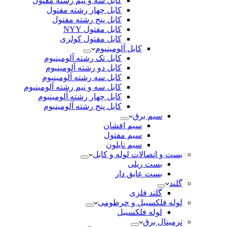
کابل سه و نیم رشته مفتول
کابل چهار رشته مفتول
کابل پنج رشته مفتول
کابل مفتول NYY
کابل مفتول کولری
کابل آلومینیوم
کابل تک رشته آلومینیوم
کابل دو رشته آلومینیوم
کابل سه رشته آلومینیوم
کابل سه و نیم رشته آلومینیوم
کابل چهار رشته آلومینیوم
کابل پنج رشته آلومینیوم
سیم برق
سیم افشان
سیم مفتول
سیم نایلون
بست و اتصالات لوله و کابل
بست ریلی
بست عایق دار
گلند
گلند فلزی
لوله فلکسیبل و خرطومی
لوله فلکسیبل
ترمینال برق