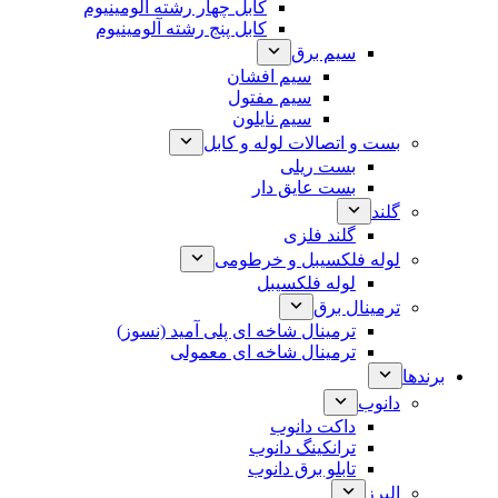
کابل چهار رشته آلومینیوم
کابل پنج رشته آلومینیوم
سیم برق
سیم افشان
سیم مفتول
سیم نایلون
بست و اتصالات لوله و کابل
بست ریلی
بست عایق دار
گلند
گلند فلزی
لوله فلکسیبل و خرطومی
لوله فلکسیبل
ترمینال برق
ترمینال شاخه ای پلی آمید (نسوز)
ترمینال شاخه ای معمولی
برندها
دانوب
داکت دانوب
ترانکینگ دانوب
تابلو برق دانوب
البرز