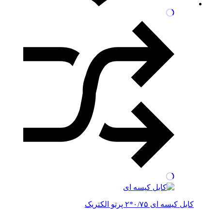
کابل کیسه ای ۰/۷۵*۲ پرتو الکتریک