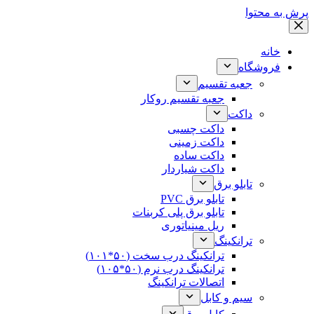
پرش به محتوا
خانه
فروشگاه
جعبه تقسیم
جعبه تقسیم روکار
داکت
داکت چسبی
داکت زمینی
داکت ساده
داکت شیاردار
تابلو برق
تابلو برق PVC
تابلو برق پلی کربنات
ریل مینیاتوری
ترانکینگ
ترانکینگ درب سخت (۵۰*۱۰۱)
ترانکینگ درب نرم (۵۰*۱۰۵)
اتصالات ترانکینگ
سیم و کابل