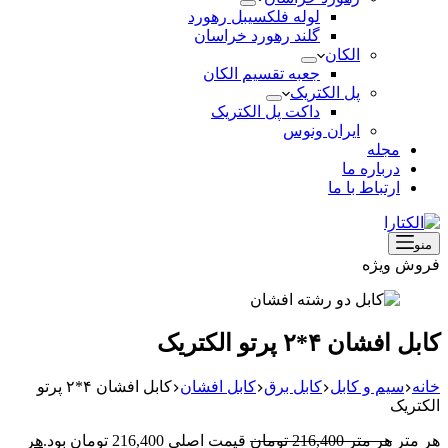
لوله فلکسیبل رهورد
گلند رهورد خراسان
الکان
جعبه تقسیم الکان
پل الکتریک
داکت پل الکتریک
ایران ونوس
مجله
درباره ما
ارتباط با ما
منو
فروش ویژه
کابل افشان ۴*۲ پرتو الکتریک
خانه
سیم و کابل
کابل برق
کابل افشان
کابل افشان ۴*۲ پرتو
الکتریک
هر متر
هر متر
216,400
تومان
قیمت اصلی 216,400 تومان بود.
هر