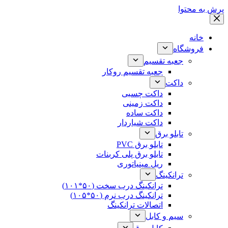
پرش به محتوا
خانه
فروشگاه
جعبه تقسیم
جعبه تقسیم روکار
داکت
داکت چسبی
داکت زمینی
داکت ساده
داکت شیاردار
تابلو برق
تابلو برق PVC
تابلو برق پلی کربنات
ریل مینیاتوری
ترانکینگ
ترانکینگ درب سخت (۵۰*۱۰۱)
ترانکینگ درب نرم (۵۰*۱۰۵)
اتصالات ترانکینگ
سیم و کابل