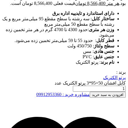
بود.
هر متر
8,566,400
تومان
قیمت فعلی 8,566,400 تومان است.
دارای استاندارد و تایدییه اداره برق
ساختار کابل
: سه رشته با سطح مقطع 95 میلی‌متر مربع و یک
رشته با سطح مقطع 50 میلی‌متر مربع
وزن هر متری
:حدود 4300 تا 4700 گرم در هر متر تخمین زده
می‌شود.
قطر کابل
: حدود 55 تا 59 میلی‌متر تخمین زده می‌شود.
سطح ولتاژ
: 450/750 ولت
جنس هادی
: مس
جنس عایق
: PVC
نام برند
: پرتو الکتریک
برند :
پرتو الکتریک
کابل افشان 50+95*3 پرتو الکتریک عدد
مشاوره خرید : 09912953360
افزودن به سبد خرید