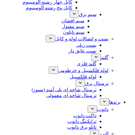
کابل چهار رشته آلومینیوم
کابل پنج رشته آلومینیوم
سیم برق
سیم افشان
سیم مفتول
سیم نایلون
بست و اتصالات لوله و کابل
بست ریلی
بست عایق دار
گلند
گلند فلزی
لوله فلکسیبل و خرطومی
لوله فلکسیبل
ترمینال برق
ترمینال شاخه ای پلی آمید (نسوز)
ترمینال شاخه ای معمولی
برندها
دانوب
داکت دانوب
ترانکینگ دانوب
تابلو برق دانوب
البرز