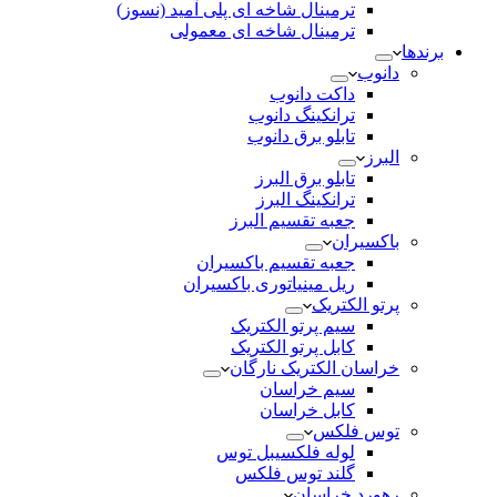
ترمینال شاخه ای پلی آمید (نسوز)
ترمینال شاخه ای معمولی
برندها
دانوب
داکت دانوب
ترانکینگ دانوب
تابلو برق دانوب
البرز
تابلو برق البرز
ترانکینگ البرز
جعبه تقسیم البرز
باکسیران
جعبه تقسیم باکسیران
ریل مینیاتوری باکسیران
پرتو الکتریک
سیم پرتو الکتریک
کابل پرتو الکتریک
خراسان الکتریک نارگان
سیم خراسان
کابل خراسان
توس فلکس
لوله فلکسیبل توس
گلند توس فلکس
رهورد خراسان