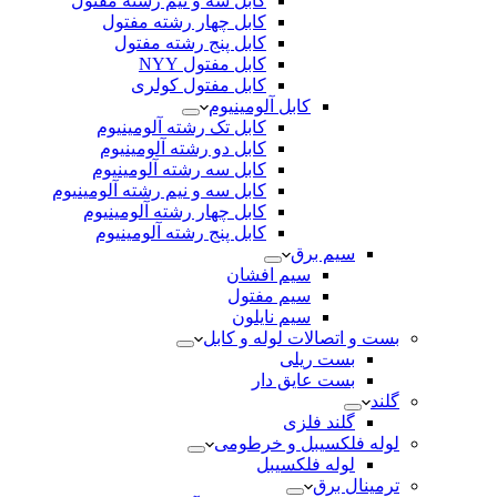
کابل سه و نیم رشته مفتول
کابل چهار رشته مفتول
کابل پنج رشته مفتول
کابل مفتول NYY
کابل مفتول کولری
کابل آلومینیوم
کابل تک رشته آلومینیوم
کابل دو رشته آلومینیوم
کابل سه رشته آلومینیوم
کابل سه و نیم رشته آلومینیوم
کابل چهار رشته آلومینیوم
کابل پنج رشته آلومینیوم
سیم برق
سیم افشان
سیم مفتول
سیم نایلون
بست و اتصالات لوله و کابل
بست ریلی
بست عایق دار
گلند
گلند فلزی
لوله فلکسیبل و خرطومی
لوله فلکسیبل
ترمینال برق