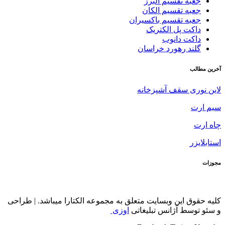
جعبه تقسیم البرز
جعبه تقسیم الکان
جعبه تقسیم باکسیران
داکت پل الکتریک
داکت دانوب
گلند رهورد خراسان
آخرین مطالب
لاین نوری سقف آشپزخانه
سیم ارت
چاه ارت
استابلایزر
مجوزات
کلیه حقوق این وبسایت متعلق به مجموعه الکتارا میباشد. | طراحی
و سئو توسط آژانس تبلیغاتی
اوزی