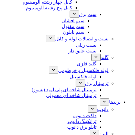
کابل چهار رشته آلومینیوم
کابل پنج رشته آلومینیوم
سیم برق
سیم افشان
سیم مفتول
سیم نایلون
بست و اتصالات لوله و کابل
بست ریلی
بست عایق دار
گلند
گلند فلزی
لوله فلکسیبل و خرطومی
لوله فلکسیبل
ترمینال برق
ترمینال شاخه ای پلی آمید (نسوز)
ترمینال شاخه ای معمولی
برندها
دانوب
داکت دانوب
ترانکینگ دانوب
تابلو برق دانوب
البرز