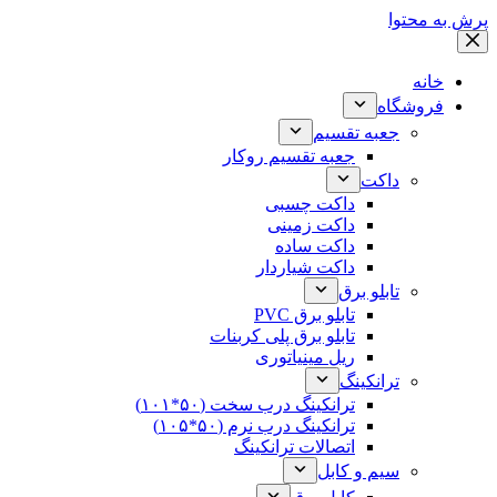
پرش به محتوا
خانه
فروشگاه
جعبه تقسیم
جعبه تقسیم روکار
داکت
داکت چسبی
داکت زمینی
داکت ساده
داکت شیاردار
تابلو برق
تابلو برق PVC
تابلو برق پلی کربنات
ریل مینیاتوری
ترانکینگ
ترانکینگ درب سخت (۵۰*۱۰۱)
ترانکینگ درب نرم (۵۰*۱۰۵)
اتصالات ترانکینگ
سیم و کابل