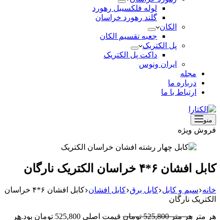
لوله فلکسیبل رهورد
گلند رهورد خراسان
الکان
جعبه تقسیم الکان
پل الکتریک
داکت پل الکتریک
ایران ونوس
مجله
درباره ما
ارتباط با ما
منو
فروش ویژه
کابل افشان ۶*۴ خراسان الکتریک نارگان
خانه
سیم و کابل
کابل برق
کابل افشان
کابل افشان ۶*۴ خراسان
الکتریک نارگان
هر متر
هر متر
525,800
تومان
قیمت اصلی 525,800 تومان بود.
هر