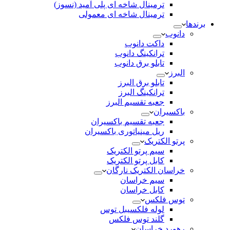
ترمینال شاخه ای پلی آمید (نسوز)
ترمینال شاخه ای معمولی
برندها
دانوب
داکت دانوب
ترانکینگ دانوب
تابلو برق دانوب
البرز
تابلو برق البرز
ترانکینگ البرز
جعبه تقسیم البرز
باکسیران
جعبه تقسیم باکسیران
ریل مینیاتوری باکسیران
پرتو الکتریک
سیم پرتو الکتریک
کابل پرتو الکتریک
خراسان الکتریک نارگان
سیم خراسان
کابل خراسان
توس فلکس
لوله فلکسیبل توس
گلند توس فلکس
رهورد خراسان