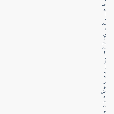
ض
م
ا
ن
ت
ب
ر
گ
ش
ت
ک
ا
ل
ا
و
ف
ر
و
ش
م
ح
ص
و