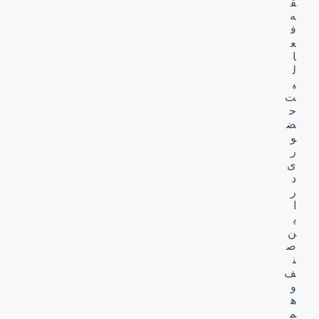
ق
ه
ف
ع
ا
ل
ی
ت
ح
ض
و
ر
ی
د
ر
ا
ی
ن
ص
ن
ف
و
ه
م