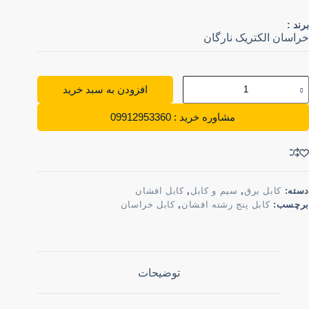
برند :
خراسان الکتریک نارگان
افزودن به سبد خرید
مشاوره خرید : 09912953360
دسته:
کابل برق
,
سیم و کابل
,
کابل افشان
برچسب:
کابل پنج رشته افشان
,
کابل خراسان
توضیحات