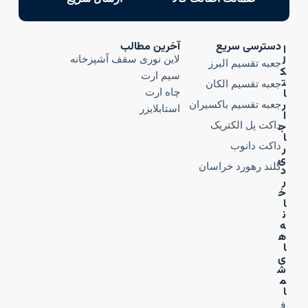
دسترسی سریع
آخرین مطالب
ا
ل
لاین نوری سقف آشپزخانه
جعبه تقسیم البرز
ک
سیم ارت
ت
جعبه تقسیم الکان
ا
چاه ارت
ر
جعبه تقسیم باکسیران
استابلایزر
ا
ج
داکت پل الکتریک
ا
داکت دانوب
ر
ی
گلند رهورد خراسان
د
ر
خ
ا
ن
ه‌
ه
ا
ی
ش
م
ا
ف