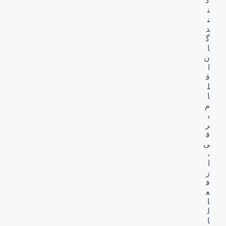
ک
ن
ن
د
گ
ا
ن
ا
ق
ل
ا
م
ب
ر
ق
ی
،
ا
ز
ف
ع
ا
ل
ا