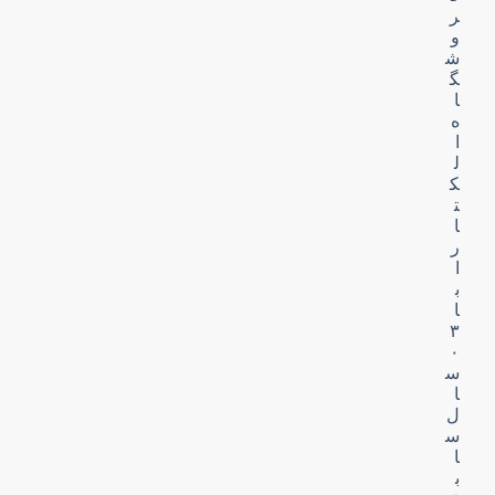
ر
و
ش
گ
ا
ه
ا
ل
ک
ت
ا
ر
ا
ب
ا
۳
۰
س
ا
ل
س
ا
ب