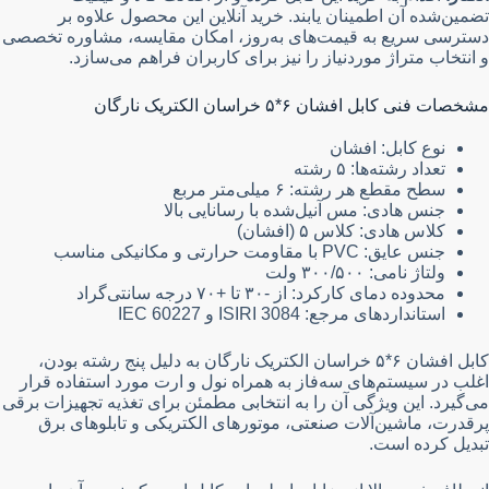
تضمین‌شده آن اطمینان یابند. خرید آنلاین این محصول علاوه بر
دسترسی سریع به قیمت‌های به‌روز، امکان مقایسه، مشاوره تخصصی
و انتخاب متراژ موردنیاز را نیز برای کاربران فراهم می‌سازد.
مشخصات فنی کابل افشان ۶*۵ خراسان الکتریک نارگان
نوع کابل: افشان
تعداد رشته‌ها: ۵ رشته
سطح مقطع هر رشته: ۶ میلی‌متر مربع
جنس هادی: مس آنیل‌شده با رسانایی بالا
کلاس هادی: کلاس ۵ (افشان)
جنس عایق: PVC با مقاومت حرارتی و مکانیکی مناسب
ولتاژ نامی: ۳۰۰/۵۰۰ ولت
محدوده دمای کارکرد: از -۳۰ تا +۷۰ درجه سانتی‌گراد
استانداردهای مرجع: ISIRI 3084 و IEC 60227
کابل افشان ۶*۵ خراسان الکتریک نارگان به دلیل پنج رشته بودن،
اغلب در سیستم‌های سه‌فاز به همراه نول و ارت مورد استفاده قرار
می‌گیرد. این ویژگی آن را به انتخابی مطمئن برای تغذیه تجهیزات برقی
پرقدرت، ماشین‌آلات صنعتی، موتورهای الکتریکی و تابلوهای برق
تبدیل کرده است.