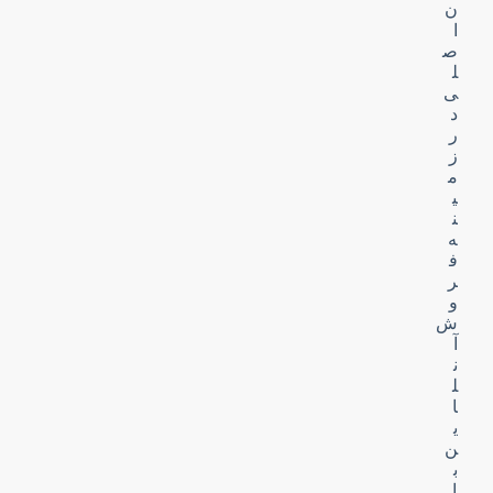
ن
ا
ص
ل
ی
د
ر
ز
م
ی
ن
ه
ف
ر
و
ش
آ
ن
ل
ا
ی
ن
ب
ا