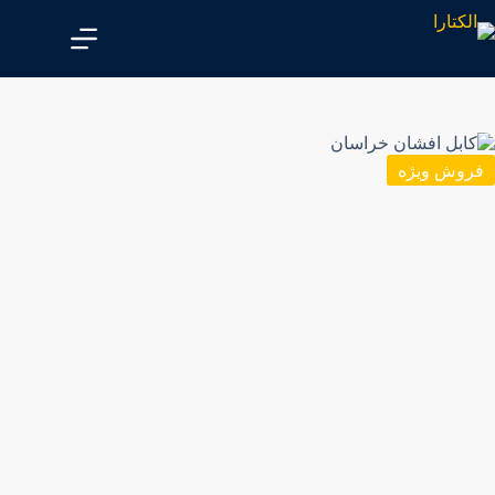
پ
ر
ش
ب
ه
م
ح
ت
فروش ویژه
و
ا