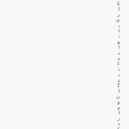
ک
ا
ر
ی
ب
ا
ت
و
ل
ی
د
ک
ن
ن
د
گ
ا
ن
و
و
ا
ر
د