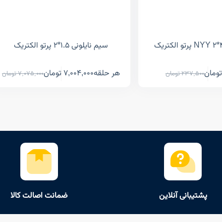
سیم نایلونی ۱.۵*۲ پرتو الکتریک
تومان
هر حلقه
7,004,000
تومان
237,500
تومان
7,075,000
تومان
پشتیبانی آنلاین
ضمانت اصالت کالا