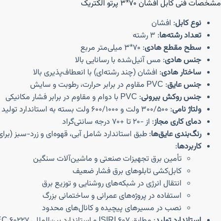
مشخصات فنی کابل افشان ۷۰*۳ پرتو الکتریک
نوع کابل
: افشان
تعداد رشته‌ها
: ۳ رشته
سطح مقطع هادی
: ۷۰*۳ میلی‌متر مربع
جنس هادی
: مس آنیل‌شده با رسانایی بالا
ساختار هادی
: افشان (چند رشته‌ای) با انعطاف‌پذیری بالا
جنس عایق
: PVC مقاوم در برابر حرارت، رطوبت و سایش
جنس روکش بیرونی
: PVC با دوام و مقاوم در برابر فشار مکانیکی
ولتاژ نامی
: ۳۰۰/۵۰۰ ولت و ۶۰۰/۱۰۰۰ ولت بسته به استاندارد تولید
دمای کاری مجاز
: از -۲۰ تا +۷۰ درجه سانتی‌گراد
رنگ‌بندی عایق‌ها
: طبق استاندارد شامل آبی، قهوه‌ای و زرد-سبز (برا
کاربردها
:
تأمین برق تجهیزات صنعتی و ماشین‌آلات سنگین
کابل‌کشی تابلوهای برق فشار ضعیف
انتقال انرژی در شبکه‌های روشنایی و توزیع برق
استفاده در پروژه‌های عمرانی و ساختمانی بزرگ
نصب در مسیرهای پیچیده و کانال‌های محدود
استاندارد تولید
: مطابق ISIRI 607 و استاندارد بین‌المللی IEC 60227