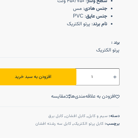
سطح ولتاژ
: 450/750 ولت
جنس هادی
: مس
جنس عایق
: PVC
نام برند
: پرتو الکتریک
برند :
پرتو الکتریک
افزودن به سبد خرید
افزودن به علاقه‌مندی‌ها
مقایسه
دسته:
سیم و کابل
,
کابل افشان
,
کابل برق
برچسب:
کابل پرتو الکتریک
,
کابل سه رشته افشان