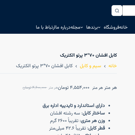
خانه
فروشگاه
برندها
مجله
درباره ما
ارتباط با ما
کابل افشان ۷۰*۳ پرتو الکتریک
خانه
سیم و کابل
کابل افشان ۷۰*۳ پرتو الکتریک
هر متر
4,554,000
تومان
هر متر
4,600,000
تومان
هر متر
دارای استاندارد و تایدییه اداره برق
ساختار کابل
: سه رشته افشان
وزن هر متری
: تقریباً 2600 گرم
قطر کابل
: تقریباً 42.6 میلی‌متر