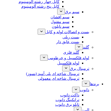
کابل چهار رشته آلومینیوم
کابل پنج رشته آلومینیوم
سیم برق
سیم افشان
سیم مفتول
سیم نایلون
بست و اتصالات لوله و کابل
بست ریلی
بست عایق دار
گلند
گلند فلزی
لوله فلکسیبل و خرطومی
لوله فلکسیبل
ترمینال برق
ترمینال شاخه ای پلی آمید (نسوز)
ترمینال شاخه ای معمولی
برندها
دانوب
داکت دانوب
ترانکینگ دانوب
تابلو برق دانوب
البرز