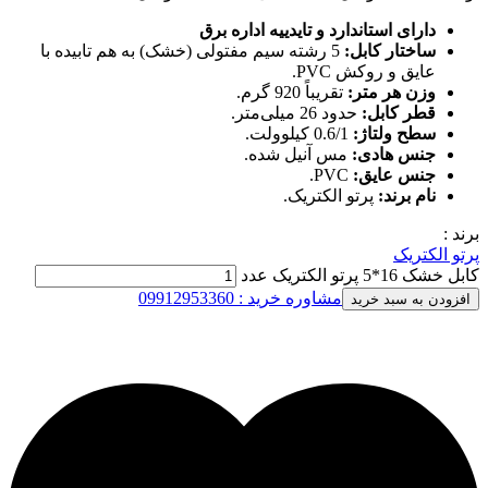
دارای استاندارد و تایدییه اداره برق
ساختار کابل:
5 رشته سیم مفتولی (خشک) به هم تابیده با
عایق و روکش PVC.
وزن هر متر:
تقریباً 920 گرم.
قطر کابل:
حدود 26 میلی‌متر.
سطح ولتاژ:
0.6/1 کیلوولت.
جنس هادی:
مس آنیل شده.
جنس عایق:
PVC.
نام برند:
پرتو الکتریک.
برند :
پرتو الکتریک
کابل خشک 16*5 پرتو الکتریک عدد
مشاوره خرید : 09912953360
افزودن به سبد خرید