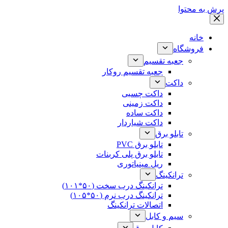
پرش به محتوا
خانه
فروشگاه
جعبه تقسیم
جعبه تقسیم روکار
داکت
داکت چسبی
داکت زمینی
داکت ساده
داکت شیاردار
تابلو برق
تابلو برق PVC
تابلو برق پلی کربنات
ریل مینیاتوری
ترانکینگ
ترانکینگ درب سخت (۵۰*۱۰۱)
ترانکینگ درب نرم (۵۰*۱۰۵)
اتصالات ترانکینگ
سیم و کابل