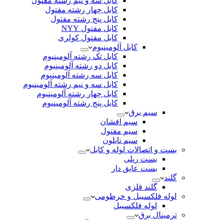
کابل سه و نیم رشته مفتول
کابل چهار رشته مفتول
کابل پنج رشته مفتول
کابل مفتول NYY
کابل مفتول کولری
کابل آلومینیوم
کابل تک رشته آلومینیوم
کابل دو رشته آلومینیوم
کابل سه رشته آلومینیوم
کابل سه و نیم رشته آلومینیوم
کابل چهار رشته آلومینیوم
کابل پنج رشته آلومینیوم
سیم برق
سیم افشان
سیم مفتول
سیم نایلون
بست و اتصالات لوله و کابل
بست ریلی
بست عایق دار
گلند
گلند فلزی
لوله فلکسیبل و خرطومی
لوله فلکسیبل
ترمینال برق