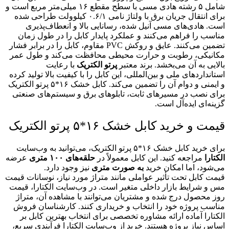
شامل ۵ رشته هادی مسی با سطح مقطع ۱۶ میلی‌متر مربع است و
برای انتقال جریان برق با ولتاژ نامی ۰.۶/۱ کیلوولت طراحی شده
است. هادی‌های مسی آنیل شده، رسانایی بالا و انعطاف‌پذیری
مناسب را فراهم می‌کنند و عملکرد پایدار کابل را در طول زمان
تضمین می‌کنند. عایق و روکش PVC مقاوم، کابل را در برابر فشار
مکانیکی، رطوبت و حرارت محیطی محافظت می‌کند و طول عمر
بالایی به آن می‌بخشد. برند معتبر
پرتو الکتریک
با رعایت
استانداردهای ملی و بین‌المللی، این کابل را با کیفیت بالا تولید کرده
و ایمنی و دوام آن را تضمین می‌کند. کابل خشک ۱۶*۵ پرتو الکتریک
برای نصب در مسیرهای ثابت، تابلوهای برق و سیستم‌های صنعتی
گزینه‌ای ایده‌آل است.
قیمت و خرید کابل خشک ۱۶*۵ پرتو الکتریک
برای خرید کابل خشک ۱۶*۵ پرتو الکتریک، می‌توانید به وب‌سایت
الکتارا
مراجعه کنید. این کابل معمولاً در
حلقه‌های ۱۰۰ متری
عرضه
می‌شود، اما امکان خرید
به صورت متری
نیز وجود دارد.
قیمت کابل تحت تأثیر عواملی مانند متراژ مورد نیاز، نوسانات قیمت
مس و شرایط بازار داخلی متغیر است. در وب‌سایت الکتارا، قیمت
روز محصول درج شده و مشتریان می‌توانند با مشاهده آن، متراژ
مناسب پروژه خود را انتخاب و خریداری کنند. کارشناسان فروش
الکتارا آماده ارائه مشاوره تخصصی برای انتخاب بهترین کابل بر
اساس نیاز پروژه هستند. خرید از وب‌سایت الکتارا فرآیندی سریع،