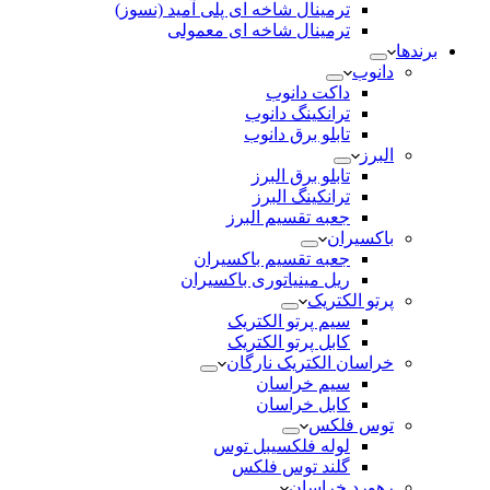
ترمینال شاخه ای پلی آمید (نسوز)
ترمینال شاخه ای معمولی
برندها
دانوب
داکت دانوب
ترانکینگ دانوب
تابلو برق دانوب
البرز
تابلو برق البرز
ترانکینگ البرز
جعبه تقسیم البرز
باکسیران
جعبه تقسیم باکسیران
ریل مینیاتوری باکسیران
پرتو الکتریک
سیم پرتو الکتریک
کابل پرتو الکتریک
خراسان الکتریک نارگان
سیم خراسان
کابل خراسان
توس فلکس
لوله فلکسیبل توس
گلند توس فلکس
رهورد خراسان