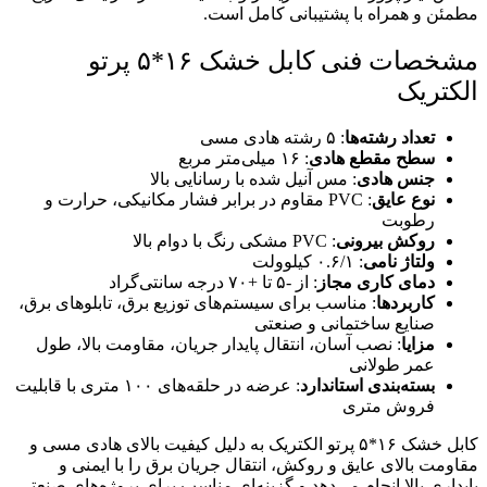
مطمئن و همراه با پشتیبانی کامل است.
مشخصات فنی کابل خشک ۱۶*۵ پرتو
الکتریک
تعداد رشته‌ها
: ۵ رشته هادی مسی
سطح مقطع هادی
: ۱۶ میلی‌متر مربع
جنس هادی
: مس آنیل شده با رسانایی بالا
نوع عایق
: PVC مقاوم در برابر فشار مکانیکی، حرارت و
رطوبت
روکش بیرونی
: PVC مشکی رنگ با دوام بالا
ولتاژ نامی
: ۰.۶/۱ کیلوولت
دمای کاری مجاز
: از -۵ تا +۷۰ درجه سانتی‌گراد
کاربردها
: مناسب برای سیستم‌های توزیع برق، تابلوهای برق،
صنایع ساختمانی و صنعتی
مزایا
: نصب آسان، انتقال پایدار جریان، مقاومت بالا، طول
عمر طولانی
بسته‌بندی استاندارد
: عرضه در حلقه‌های ۱۰۰ متری با قابلیت
فروش متری
کابل خشک ۱۶*۵ پرتو الکتریک به دلیل کیفیت بالای هادی مسی و
مقاومت بالای عایق و روکش، انتقال جریان برق را با ایمنی و
پایداری بالا انجام می‌دهد و گزینه‌ای مناسب برای پروژه‌های صنعتی