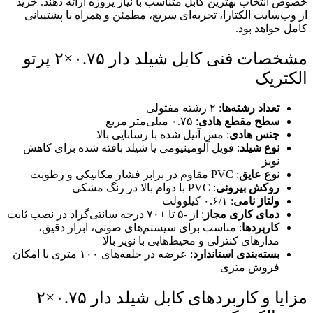
خصوص انتخاب بهترین کابل متناسب با نیاز پروژه ارائه دهند. خرید
از وب‌سایت الکتارا، تجربه‌ای سریع، مطمئن و همراه با پشتیبانی
کامل خواهد بود.
مشخصات فنی کابل شیلد دار ۰.۷۵×۲ پرتو
الکتریک
تعداد رشته‌ها
: ۲ رشته مفتولی
سطح مقطع هادی
: ۰.۷۵ میلی‌متر مربع
جنس هادی
: مس آنیل شده با رسانایی بالا
نوع شیلد
: فویل آلومینیومی یا شیلد بافته شده برای کاهش
نویز
نوع عایق
: PVC مقاوم در برابر فشار مکانیکی و رطوبت
روکش بیرونی
: PVC با دوام بالا در رنگ مشکی
ولتاژ نامی
: ۰.۶/۱ کیلوولت
دمای کاری مجاز
: از -۵ تا +۷۰ درجه سانتی‌گراد در نصب ثابت
کاربردها
: مناسب برای سیستم‌های صوتی، ابزار دقیق،
مدارهای کنترلی و محیط‌هایی با نویز بالا
بسته‌بندی استاندارد
: عرضه در حلقه‌های ۱۰۰ متری با امکان
فروش متری
مزایا و کاربردهای کابل شیلد دار ۰.۷۵×۲