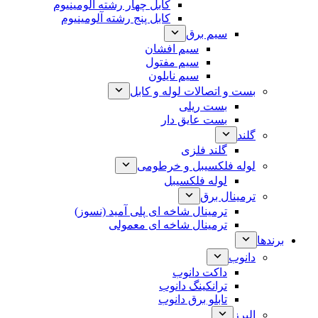
کابل چهار رشته آلومینیوم
کابل پنج رشته آلومینیوم
سیم برق
سیم افشان
سیم مفتول
سیم نایلون
بست و اتصالات لوله و کابل
بست ریلی
بست عایق دار
گلند
گلند فلزی
لوله فلکسیبل و خرطومی
لوله فلکسیبل
ترمینال برق
ترمینال شاخه ای پلی آمید (نسوز)
ترمینال شاخه ای معمولی
برندها
دانوب
داکت دانوب
ترانکینگ دانوب
تابلو برق دانوب
البرز