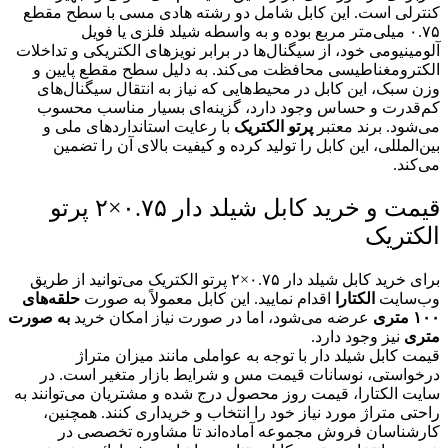
کنترلی است. این کابل شامل دو رشته هادی مسی با سطح مقطع
۰.۷۵ میلی‌متر مربع بوده و به واسطه شیلد فلزی یا فویل
آلومینیومی خود، از سیگنال‌ها در برابر نویزهای الکتریکی و تداخلات
الکترومغناطیسی محافظت می‌کند. به دلیل سطح مقطع پایین و
وزن سبک، این کابل در محیط‌هایی که نیاز به انتقال سیگنال‌های
کم‌قدرت و حساس وجود دارد، گزینه‌ای بسیار مناسب محسوب
می‌شود. برند معتبر
پرتو الکتریک
با رعایت استانداردهای ملی و
بین‌المللی، این کابل را تولید کرده و کیفیت بالای آن را تضمین
می‌کند.
قیمت و خرید کابل شیلد دار ۰.۷۵×۲ پرتو
الکتریک
برای خرید کابل شیلد دار ۰.۷۵×۲ پرتو الکتریک می‌توانید از طریق
وب‌سایت
الکتارا
اقدام نمایید. این کابل معمولاً به صورت
حلقه‌های
۱۰۰ متری
عرضه می‌شود، اما در صورت نیاز امکان خرید
به صورت
متری
نیز وجود دارد.
قیمت کابل شیلد دار با توجه به عواملی مانند میزان متراژ
درخواستی، نوسانات قیمت مس و شرایط بازار متغیر است. در
سایت الکتارا، قیمت روز محصول درج شده و مشتریان می‌توانند به
راحتی متراژ مورد نیاز خود را انتخاب و خریداری کنند. همچنین،
کارشناسان فروش مجموعه آماده‌اند تا مشاوره تخصصی در