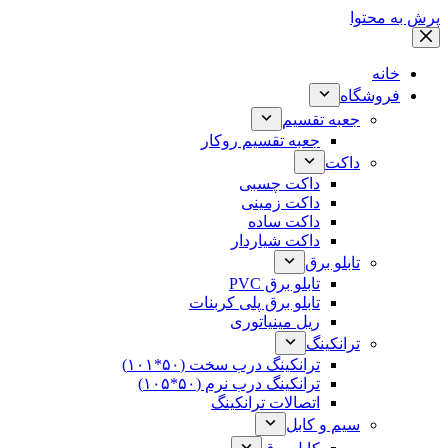
پرش به محتوا
خانه
فروشگاه
جعبه تقسیم
جعبه تقسیم روکار
داکت
داکت چسبی
داکت زمینی
داکت ساده
داکت شیاردار
تابلو برق
تابلو برق PVC
تابلو برق پلی کربنات
ریل مینیاتوری
ترانکینگ
ترانکینگ درب سخت (۵۰*۱۰۱)
ترانکینگ درب نرم (۵۰*۱۰۵)
اتصالات ترانکینگ
سیم و کابل