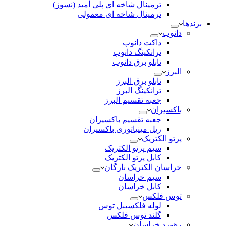
ترمینال شاخه ای پلی آمید (نسوز)
ترمینال شاخه ای معمولی
برندها
دانوب
داکت دانوب
ترانکینگ دانوب
تابلو برق دانوب
البرز
تابلو برق البرز
ترانکینگ البرز
جعبه تقسیم البرز
باکسیران
جعبه تقسیم باکسیران
ریل مینیاتوری باکسیران
پرتو الکتریک
سیم پرتو الکتریک
کابل پرتو الکتریک
خراسان الکتریک نارگان
سیم خراسان
کابل خراسان
توس فلکس
لوله فلکسیبل توس
گلند توس فلکس
رهورد خراسان