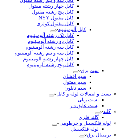
کابل سه و نیم رشته مفتول
کابل چهار رشته مفتول
کابل پنج رشته مفتول
کابل مفتول NYY
کابل مفتول کولری
کابل آلومینیوم
کابل تک رشته آلومینیوم
کابل دو رشته آلومینیوم
کابل سه رشته آلومینیوم
کابل سه و نیم رشته آلومینیوم
کابل چهار رشته آلومینیوم
کابل پنج رشته آلومینیوم
سیم برق
سیم افشان
سیم مفتول
سیم نایلون
بست و اتصالات لوله و کابل
بست ریلی
بست عایق دار
گلند
گلند فلزی
لوله فلکسیبل و خرطومی
لوله فلکسیبل
ترمینال برق