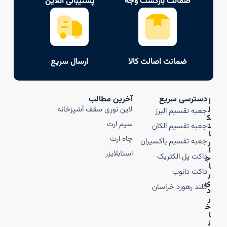
ضمانت بازگشت وجه
پشتیبانی آنلاین
ضمانت اصالت کالا
ارسال سریع
دسترسی سریع
آخرین مطالب
ا
ل
لاین نوری سقف آشپزخانه
جعبه تقسیم البرز
ک
سیم ارت
ت
جعبه تقسیم الکان
ا
چاه ارت
جعبه تقسیم باکسیران
ر
ا
استابلایزر
داکت پل الکتریک
ج
ا
داکت دانوب
ر
ی
گلند رهورد خراسان
د
ر
خ
ا
ن