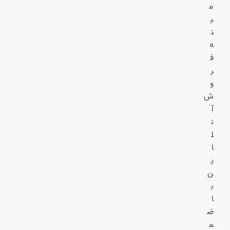
م
ی
ن
ه
ف
ر
و
ش
آ
ن
ل
ا
ی
ن
ب
ا
ض
م