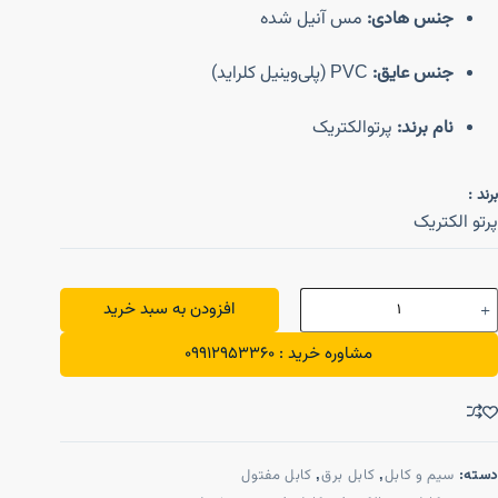
جنس هادی:
مس آنیل شده
جنس عایق:
PVC (پلی‌وینیل کلراید)
نام برند:
پرتوالکتریک
برند :
پرتو الکتریک
افزودن به سبد خرید
مشاوره خرید : 09912953360
دسته:
سیم و کابل
,
کابل برق
,
کابل مفتول