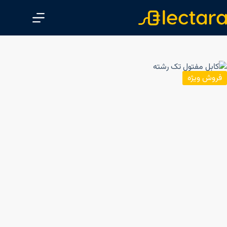
پ
ر
ش
ب
ه
م
فروش ویژه
ح
ت
و
ا