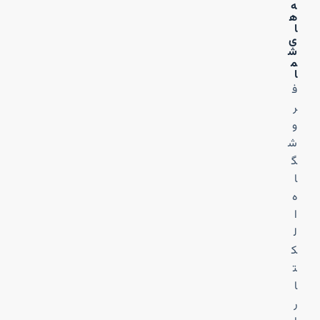
ه‌
ه
ا
ی
ش
م
ا
ف
ر
و
ش
گ
ا
ه
ا
ل
ک
ت
ا
ر