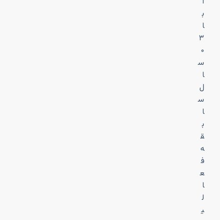
ا
ب
ا
۳
۰
س
ا
ل
س
ا
ب
ق
ه
ف
ع
ا
ل
ی