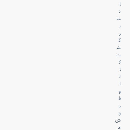
ا
ن
ت
ب
ر
گ
ش
ت
ک
ا
ل
ا
و
ف
ر
و
ش
م