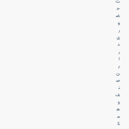
ت
ح
ض
و
ر
ی
د
ر
ا
ی
ن
ص
ن
ف
و
ه
م
ک