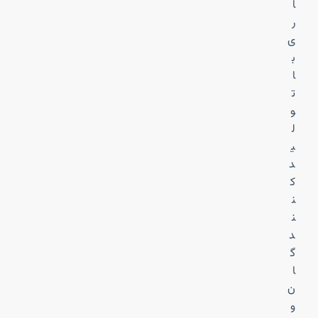
ا
ر
ی
ب
ا
ت
و
ل
ی
د
ک
ن
ن
د
گ
ا
ن
و