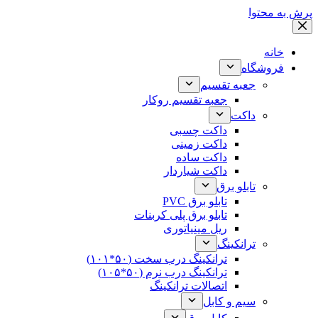
پرش به محتوا
خانه
فروشگاه
جعبه تقسیم
جعبه تقسیم روکار
داکت
داکت چسبی
داکت زمینی
داکت ساده
داکت شیاردار
تابلو برق
تابلو برق PVC
تابلو برق پلی کربنات
ریل مینیاتوری
ترانکینگ
ترانکینگ درب سخت (۵۰*۱۰۱)
ترانکینگ درب نرم (۵۰*۱۰۵)
اتصالات ترانکینگ
سیم و کابل