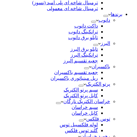
ترمینال شاخه ای پلی آمید (نسوز)
ترمینال شاخه ای معمولی
برندها
دانوب
داکت دانوب
ترانکینگ دانوب
تابلو برق دانوب
البرز
تابلو برق البرز
ترانکینگ البرز
جعبه تقسیم البرز
باکسیران
جعبه تقسیم باکسیران
ریل مینیاتوری باکسیران
پرتو الکتریک
سیم پرتو الکتریک
کابل پرتو الکتریک
خراسان الکتریک نارگان
سیم خراسان
کابل خراسان
توس فلکس
لوله فلکسیبل توس
گلند توس فلکس
رهورد خراسان