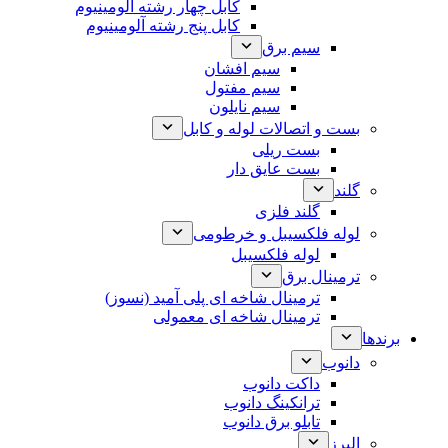
کابل چهار رشته آلومینیوم
کابل پنج رشته آلومینیوم
سیم برق
سیم افشان
سیم مفتول
سیم نایلون
بست و اتصالات لوله و کابل
بست ریلی
بست عایق دار
گلند
گلند فلزی
لوله فلکسیبل و خرطومی
لوله فلکسیبل
ترمینال برق
ترمینال شاخه ای پلی آمید (نسوز)
ترمینال شاخه ای معمولی
برندها
دانوب
داکت دانوب
ترانکینگ دانوب
تابلو برق دانوب
البرز