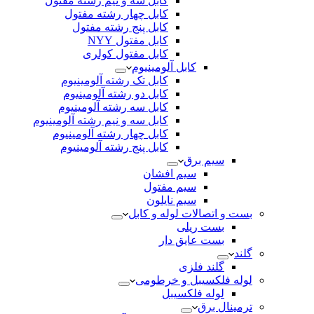
کابل سه و نیم رشته مفتول
کابل چهار رشته مفتول
کابل پنج رشته مفتول
کابل مفتول NYY
کابل مفتول کولری
کابل آلومینیوم
کابل تک رشته آلومینیوم
کابل دو رشته آلومینیوم
کابل سه رشته آلومینیوم
کابل سه و نیم رشته آلومینیوم
کابل چهار رشته آلومینیوم
کابل پنج رشته آلومینیوم
سیم برق
سیم افشان
سیم مفتول
سیم نایلون
بست و اتصالات لوله و کابل
بست ریلی
بست عایق دار
گلند
گلند فلزی
لوله فلکسیبل و خرطومی
لوله فلکسیبل
ترمینال برق