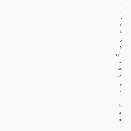
ا
ل
ا
و
ف
ر
و
ش
م
ح
ص
و
ل
ا
ت
م
ع
ت