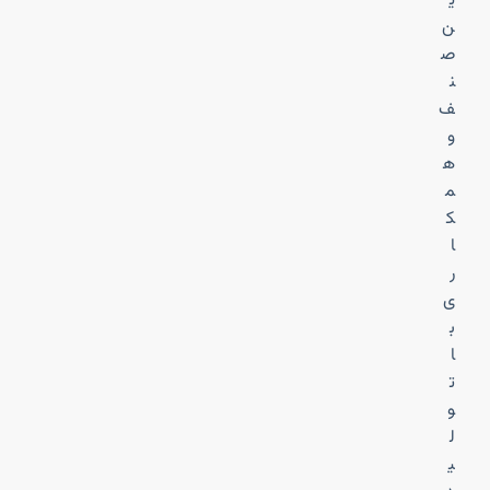
ی
ن
ص
ن
ف
و
ه
م
ک
ا
ر
ی
ب
ا
ت
و
ل
ی