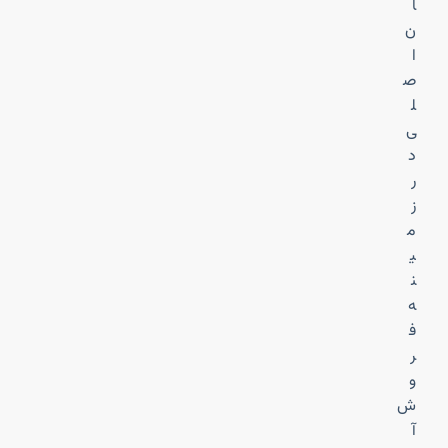
ا
ن
ا
ص
ل
ی
د
ر
ز
م
ی
ن
ه
ف
ر
و
ش
آ