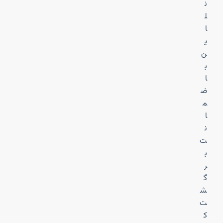
ن
ل
ا
ی
ن
ب
ا
ض
م
ا
ن
ت
ب
ر
گ
ش
ت
ک