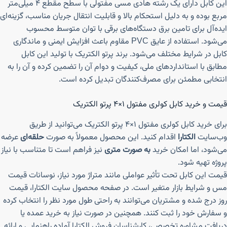
این کابل دارای یک رشته هادی مسی مفتولی با سطح مقطع ۴ میلی‌متر
مربع بوده و به دلیل استحکام بالا و قابلیت انتقال جریان مناسب، گزینه‌ای
ایده‌آل برای تامین برق دستگاه‌های برقی با توان متوسط محسوب
می‌شود. استفاده از عایق PVC مقاوم باعث افزایش ایمنی و ماندگاری
کابل در شرایط مختلف می‌شود. برند پرتو الکتریک با تولید این کابل
مطابق با استانداردهای ملی، کیفیت و دوام آن را تضمین کرده و آن را به
انتخابی مطمئن برای مصرف‌کنندگان تبدیل کرده است.
قیمت و خرید کابل کولری مفتول ۱×۴ پرتو الکتریک
برای خرید کابل کولری مفتول ۱×۴ پرتو الکتریک می‌توانید از طریق
وب‌سایت
الکتارا
اقدام کنید. این محصول معمولاً به صورت
حلقه‌ای
عرضه
می‌شود، اما امکان خرید
به صورت متری
نیز فراهم است تا متناسب با نیاز
پروژه تهیه شود.
قیمت این کابل تحت تأثیر عواملی مانند متراژ مورد نیاز، نوسانات قیمت
مس و شرایط بازار متغیر است. در صفحه محصول سایت الکتارا، قیمت
روز درج شده و مشتریان می‌توانند به راحتی طول مورد نظر را انتخاب کرده
و سفارش خود را ثبت کنند. همچنین در صورت نیاز به خرید عمده یا
دریافت مشاوره تخصصی، کارشناسان فروش الکتارا آماده راهنمایی و ارائه