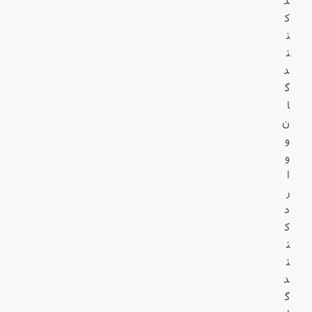
د
ک
ن
ن
د
گ
ا
ن
و
و
ا
ر
د
ک
ن
ن
د
گ