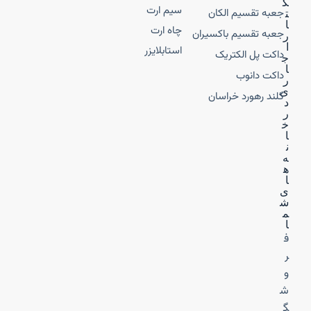
ک
سیم ارت
جعبه تقسیم الکان
ت
ا
چاه ارت
جعبه تقسیم باکسیران
ر
ا
استابلایزر
داکت پل الکتریک
ج
ا
داکت دانوب
ر
ی
گلند رهورد خراسان
د
ر
خ
ا
ن
ه‌
ه
ا
ی
ش
م
ا
ف
ر
و
ش
گ