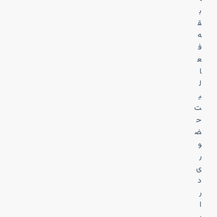
ب
ق
ه
ف
ع
ا
ل
ی
ت
ح
ض
و
ر
ی
د
ر
ا