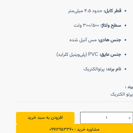
قطر کابل:
حدود ۴.۵ میلی‌متر
سطح ولتاژ:
300/500 ولت
جنس هادی:
مس آنیل شده
جنس عایق:
PVC (پلی‌وینیل کلراید)
نام برند:
پرتوالکتریک
برند :
پرتو الکتریک
افزودن به سبد خرید
مشاوره خرید : 09912953360