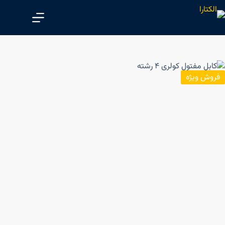
پ
ر
ش
ب
ه
م
فروش ویژه
ح
ت
و
ا