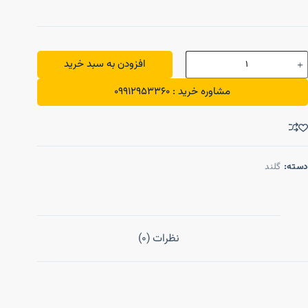
افزودن به سبد خرید
مشاوره خرید : 09912953360
دسته:
گلند
نظرات (0)