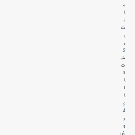
م
ا
ن
ت
ب
ر
گ
ش
ت
ک
ا
ل
ا
و
ف
ر
و
ش