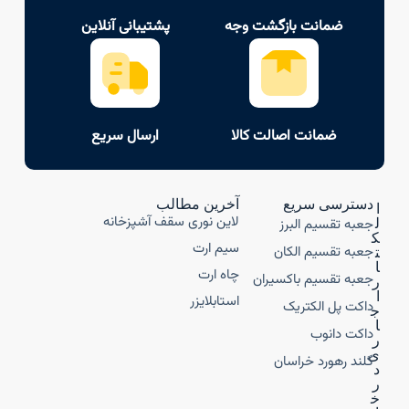
ضمانت بازگشت وجه
پشتیبانی آنلاین
ضمانت اصالت کالا
ارسال سریع
دسترسی سریع
آخرین مطالب
ا
لاین نوری سقف آشپزخانه
جعبه تقسیم البرز
ل
ک
سیم ارت
جعبه تقسیم الکان
ت
ا
چاه ارت
جعبه تقسیم باکسیران
ر
ا
استابلایزر
داکت پل الکتریک
ج
ا
داکت دانوب
ر
ی
گلند رهورد خراسان
د
ر
خ