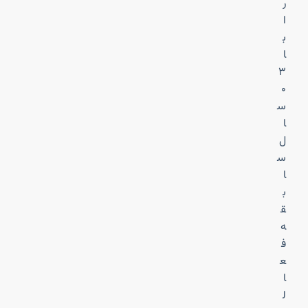
ر
ا
ب
ا
۳
۰
س
ا
ل
س
ا
ب
ق
ه
ف
ع
ا
ل