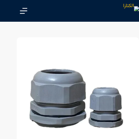
پ
ر
ش
ب
ه
م
ح
ت
و
ا