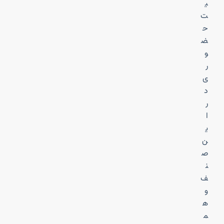
ی
ت
ح
ض
و
ر
ی
د
ر
ا
ی
ن
ص
ن
ف
و
ه
م