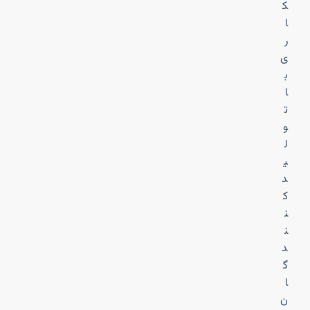
ک
ا
ر
ی
ب
ا
ت
و
ل
ی
د
ک
ن
ن
د
گ
ا
ن