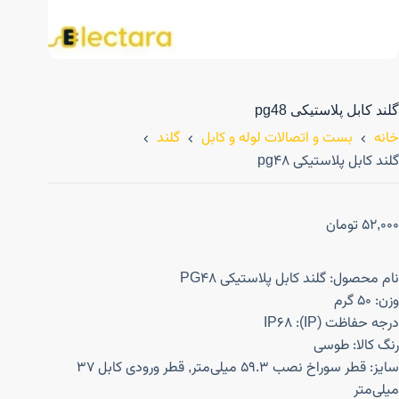
گلند کابل پلاستیکی pg48
خانه
بست و اتصالات لوله و کابل
گلند
گلند کابل پلاستیکی pg48
52,000
تومان
نام محصول: گلند کابل پلاستیکی PG48
وزن: 50 گرم
درجه حفاظت (IP): IP68
رنگ کالا: طوسی
سایز: قطر سوراخ نصب 59.3 میلی‌متر, قطر ورودی کابل 37
میلی‌متر