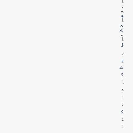
ا
ن
ه‌
ه
ا
ی
ش
م
ا
ف
ر
و
ش
گ
ا
ه
ا
ل
ک
ت
ا