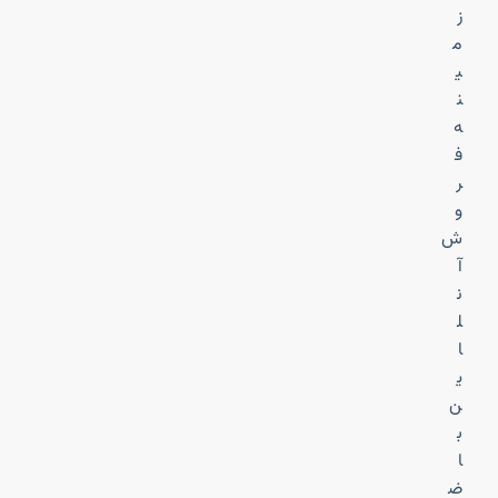
ز
م
ی
ن
ه
ف
ر
و
ش
آ
ن
ل
ا
ی
ن
ب
ا
ض