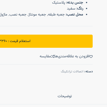
جنس بدنه:
پلاستیک
رنگ:
سفید
محل نصب:
جعبه طبقه, جعبه مونتاژ, جعبه نصب, ماژو
استعلام قیمت : 09912953360
افزودن به علاقه‌مندی‌ها
مقایسه
دسته:
اتصالات ترانکینگ
توضیحات