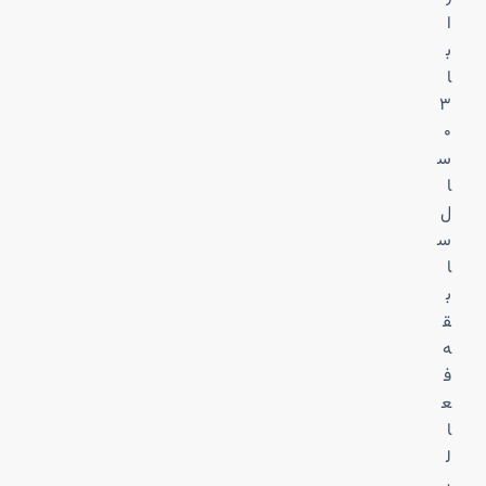
ا
ب
ا
۳
۰
س
ا
ل
س
ا
ب
ق
ه
ف
ع
ا
ل
ی