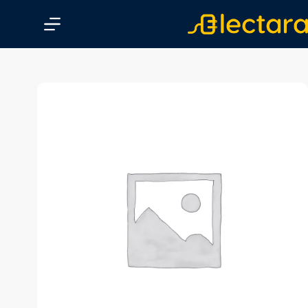
پ
ر
ش
ب
ه
م
ح
ت
و
ا