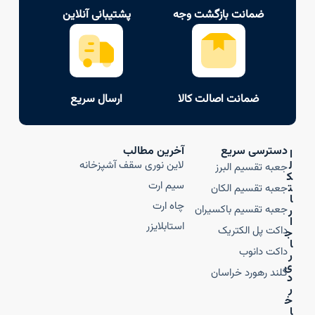
ضمانت بازگشت وجه
پشتیبانی آنلاین
ضمانت اصالت کالا
ارسال سریع
دسترسی سریع
آخرین مطالب
ا
ل
لاین نوری سقف آشپزخانه
جعبه تقسیم البرز
ک
سیم ارت
ت
جعبه تقسیم الکان
ا
چاه ارت
جعبه تقسیم باکسیران
ر
ا
استابلایزر
داکت پل الکتریک
ج
ا
داکت دانوب
ر
ی
گلند رهورد خراسان
د
ر
خ
ا