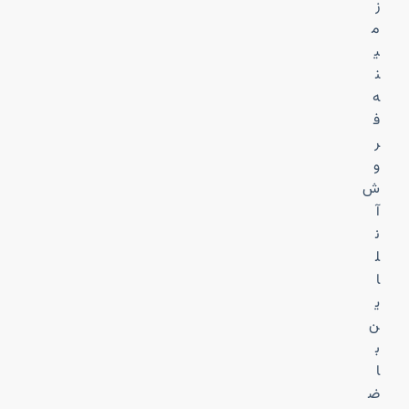
ز
م
ی
ن
ه
ف
ر
و
ش
آ
ن
ل
ا
ی
ن
ب
ا
ض