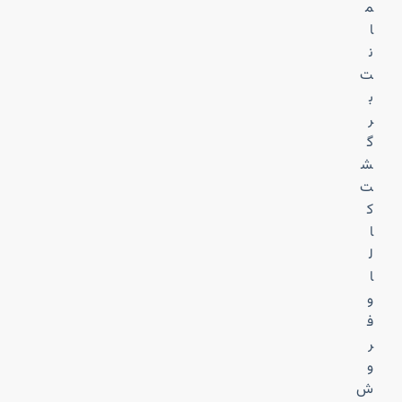
م
ا
ن
ت
ب
ر
گ
ش
ت
ک
ا
ل
ا
و
ف
ر
و
ش