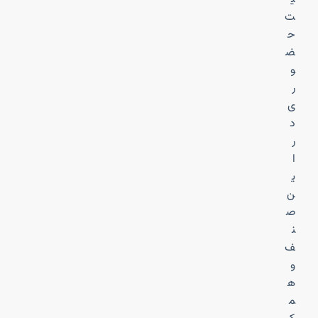
ت
ح
ض
و
ر
ی
د
ر
ا
ی
ن
ص
ن
ف
و
ه
م