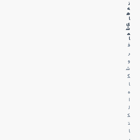
ن
ه‌
ه
ا
ی
ش
م
ا
ف
ر
و
ش
گ
ا
ه
ا
ل
ک
ت
ا
ر