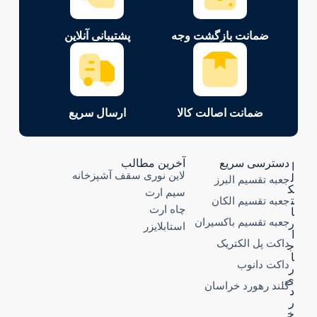
ضمانت بازگشت وجه
پشتیبانی آنلاین
ضمانت اصالت کالا
ارسال سریع
دسترسی سریع
آخرین مطالب
ا
لاین نوری سقف آشپزخانه
ل
جعبه تقسیم البرز
ک
سیم ارت
ت
جعبه تقسیم الکان
چاه ارت
ا
جعبه تقسیم باکسیران
ر
استابلایزر
ا
داکت پل الکتریک
ج
ا
داکت دانوب
ر
ی
گلند رهورد خراسان
د
ر
خ