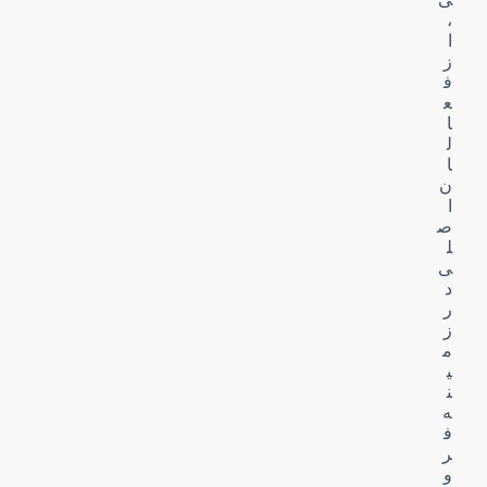
،
ا
ز
ف
ع
ا
ل
ا
ن
ا
ص
ل
ی
د
ر
ز
م
ی
ن
ه
ف
ر
و