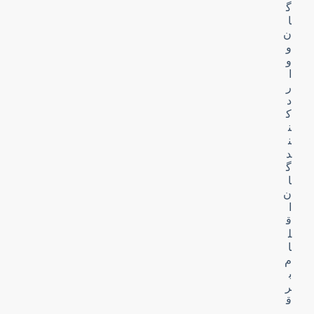
گ
ا
ن
و
و
ا
ر
د
ک
ن
ن
د
گ
ا
ن
ا
ق
ل
ا
م
ب
ر
ق
ی