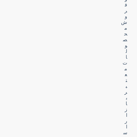
ف
ر
و
ش
م
ح
ص
و
ل
ا
ت
م
ع
ت
ب
ر
ب
ا
ز
ا
ر
ا
س