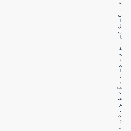
۳
۰
س
ا
ل
س
ا
ب
ق
ه
ف
ع
ا
ل
ی
ت
ح
ض
و
ر
ی
د
ر