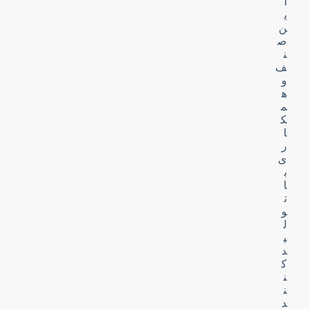
ا
ی
ن
ص
ن
ف
و
ه
م
ک
ا
ر
ی
ب
ا
ت
و
ل
ی
د
ک
ن
ن
د