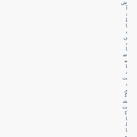
ش
آ
ن
ل
ا
ی
ن
ب
ا
ض
م
ا
ن
ت
ب
ر
گ
ش
ت
ک
ا
ل
ا
و