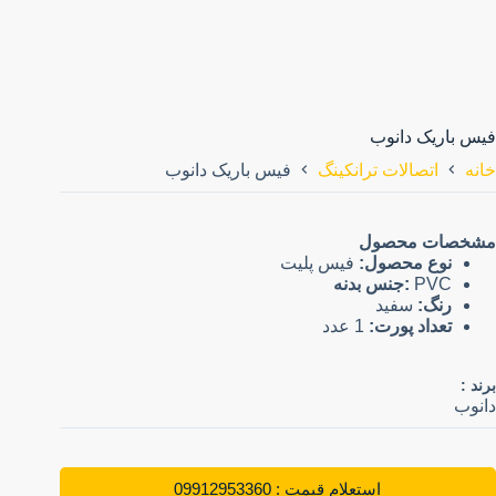
فیس باریک دانوب
خانه
اتصالات ترانکینگ
فیس باریک دانوب
مشخصات محصول
نوع محصول:
فیس پلیت
PVC
:جنس بدنه
رنگ:
سفید
تعداد پورت:
1 عدد
برند :
دانوب
استعلام قیمت : 09912953360