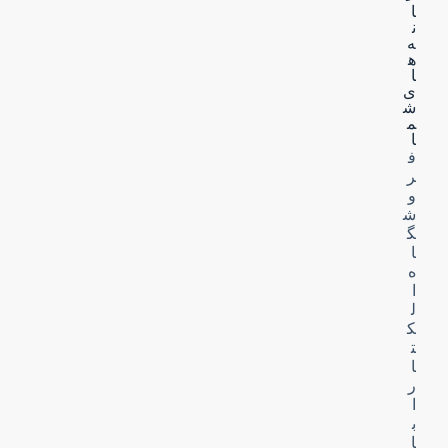
ا
ن
ه‌
ه
ا
ی
ش
م
ا
ف
ر
و
ش
گ
ا
ه
ا
ل
ک
ت
ا
ر
ا
ب
ا