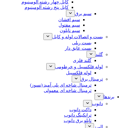
کابل چهار رشته آلومینیوم
کابل پنج رشته آلومینیوم
سیم برق
سیم افشان
سیم مفتول
سیم نایلون
بست و اتصالات لوله و کابل
بست ریلی
بست عایق دار
گلند
گلند فلزی
لوله فلکسیبل و خرطومی
لوله فلکسیبل
ترمینال برق
ترمینال شاخه ای پلی آمید (نسوز)
ترمینال شاخه ای معمولی
برندها
دانوب
داکت دانوب
ترانکینگ دانوب
تابلو برق دانوب
البرز