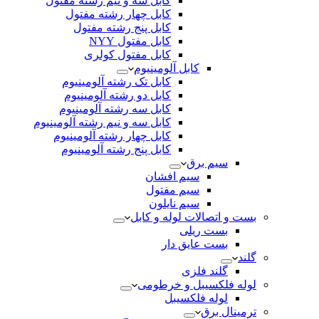
کابل سه و نیم رشته مفتول
کابل چهار رشته مفتول
کابل پنج رشته مفتول
کابل مفتول NYY
کابل مفتول کولری
کابل آلومینیوم
کابل تک رشته آلومینیوم
کابل دو رشته آلومینیوم
کابل سه رشته آلومینیوم
کابل سه و نیم رشته آلومینیوم
کابل چهار رشته آلومینیوم
کابل پنج رشته آلومینیوم
سیم برق
سیم افشان
سیم مفتول
سیم نایلون
بست و اتصالات لوله و کابل
بست ریلی
بست عایق دار
گلند
گلند فلزی
لوله فلکسیبل و خرطومی
لوله فلکسیبل
ترمینال برق