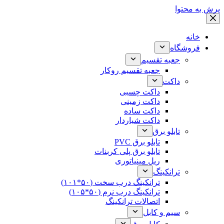
پرش به محتوا
خانه
فروشگاه
جعبه تقسیم
جعبه تقسیم روکار
داکت
داکت چسبی
داکت زمینی
داکت ساده
داکت شیاردار
تابلو برق
تابلو برق PVC
تابلو برق پلی کربنات
ریل مینیاتوری
ترانکینگ
ترانکینگ درب سخت (۵۰*۱۰۱)
ترانکینگ درب نرم (۵۰*۱۰۵)
اتصالات ترانکینگ
سیم و کابل