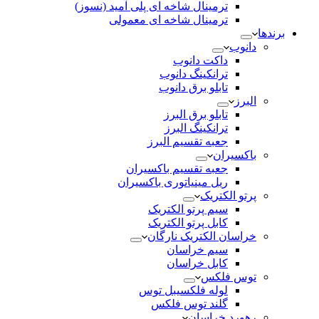
ترمینال شاخه ای پلی آمید (نسوز)
ترمینال شاخه ای معمولی
برندها
دانوب
داکت دانوب
ترانکینگ دانوب
تابلو برق دانوب
البرز
تابلو برق البرز
ترانکینگ البرز
جعبه تقسیم البرز
باکسیران
جعبه تقسیم باکسیران
ریل مینیاتوری باکسیران
پرتو الکتریک
سیم پرتو الکتریک
کابل پرتو الکتریک
خراسان الکتریک نارگان
سیم خراسان
کابل خراسان
توس فلکس
لوله فلکسیبل توس
گلند توس فلکس
رهورد خراسان