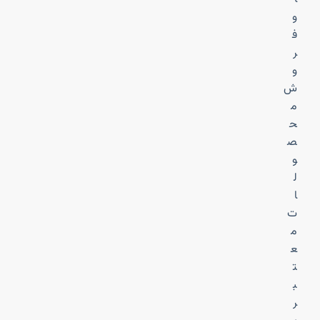
و
ف
ر
و
ش
م
ح
ص
و
ل
ا
ت
م
ع
ت
ب
ر