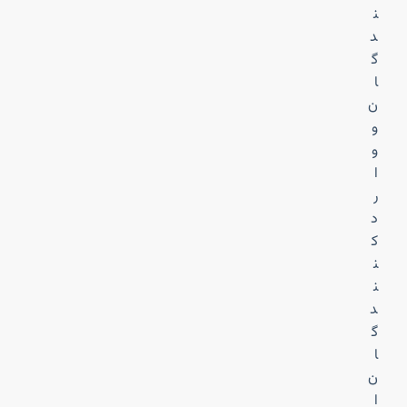
ن
د
گ
ا
ن
و
و
ا
ر
د
ک
ن
ن
د
گ
ا
ن
ا