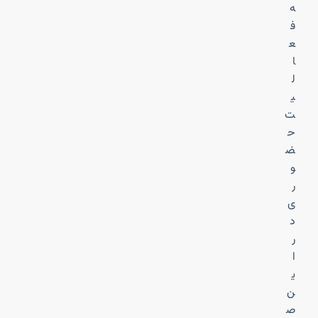
ه
ف
ع
ا
ل
ی
ت
ح
ض
و
ر
ی
د
ر
ا
ی
ن
ص