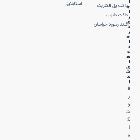
ا
استابلایزر
داکت پل الکتریک
ج
ا
داکت دانوب
ر
ی
گلند رهورد خراسان
د
ر
خ
ا
ن
ه‌
ه
ا
ی
ش
م
ا
ف
ر
و
ش
گ
ا
ه