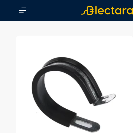
پ
ر
ش
ب
ه
م
ح
ت
و
ا