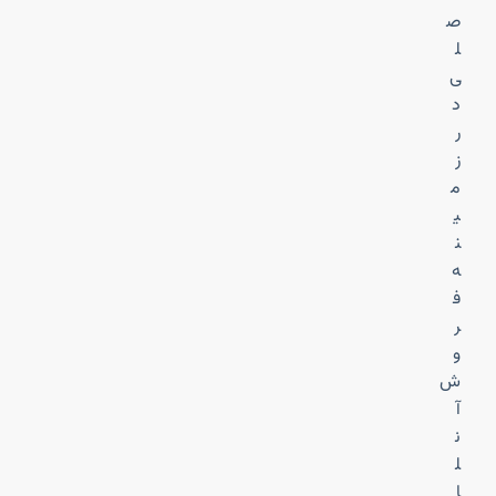
ص
ل
ی
د
ر
ز
م
ی
ن
ه
ف
ر
و
ش
آ
ن
ل
ا