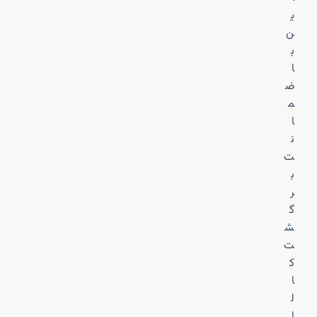
ی
ن
ب
ا
ض
م
ا
ن
ت
ب
ر
گ
ش
ت
ک
ا
ل
ا