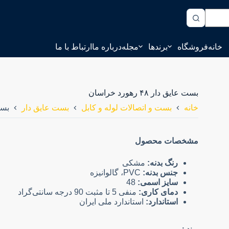
خانه
فروشگاه
برندها
مجله
درباره ما
ارتباط با ما
بست عایق دار ۴۸ رهورد خراسان
خانه
بست و اتصالات لوله و کابل
بست عایق دار
بست عا
مشخصات محصول
رنگ بدنه:
مشکی
جنس بدنه:
PVC، گالوانیزه
سایز اسمی:
48
دمای کاری:
منفی 5 تا مثبت 90 درجه سانتی‌گراد
استاندارد:
استاندارد ملی ایران