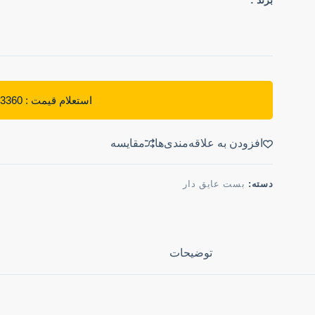
برند :
استعلام قیمت : 09912953360
افزودن به علاقه‌مندی‌ها
مقایسه
دسته:
بست عایق دار
توضیحات