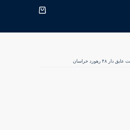
پ
ر
ش
ب
ه
م
ح
ت
و
ا
یق دار ۴۸ رهورد خراسان