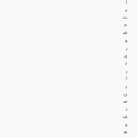
ل
ی
ت
ح
ض
و
ر
ی
د
ر
ا
ی
ن
ص
ن
ف
و
ه