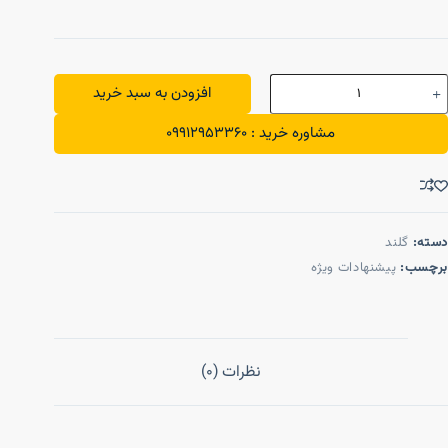
افزودن به سبد خرید
مشاوره خرید : 09912953360
دسته:
گلند
برچسب:
پیشنهادات ویژه
نظرات (0)