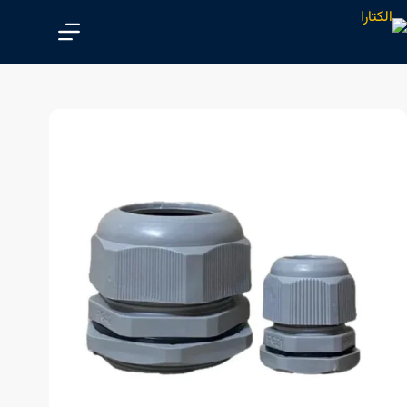
پ
ر
ش
ب
ه
م
ح
ت
و
ا