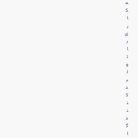
م
ک
ا
ر
ی
ب
ا
ت
و
ل
ی
د
ک
ن
ن
د
گ
ا