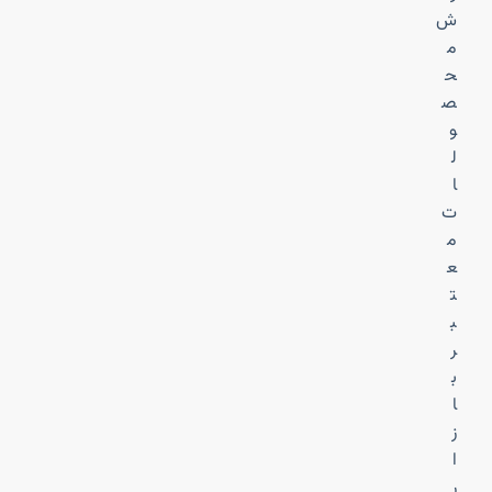
ش
م
ح
ص
و
ل
ا
ت
م
ع
ت
ب
ر
ب
ا
ز
ا
ر