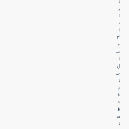
ا
ر
ا
ب
ا
۳
۰
س
ا
ل
س
ا
ب
ق
ه
ف
ع
ا