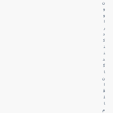
ن
و
و
ا
ر
د
ک
ن
ن
د
گ
ا
ن
ا
ق
ل
ا
م