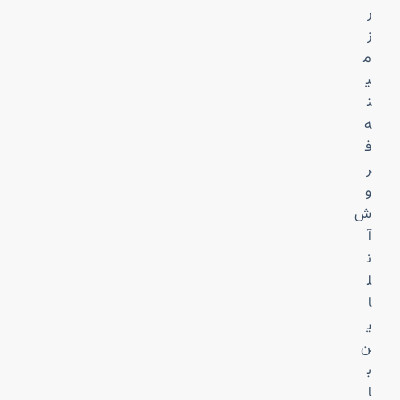
ر
ز
م
ی
ن
ه
ف
ر
و
ش
آ
ن
ل
ا
ی
ن
ب
ا