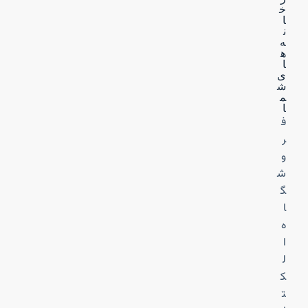
خ
ا
ن
ه‌
ه
ا
ی
ش
م
ا
ف
ر
و
ش
گ
ا
ه
ا
ل
ک
ت