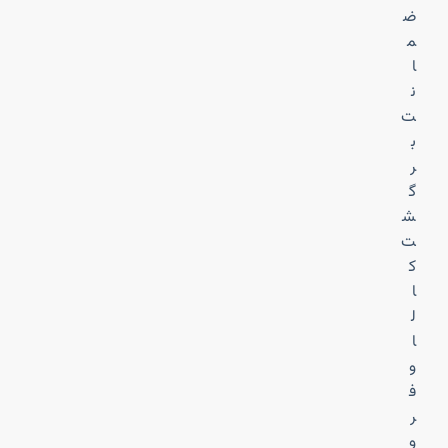
ض
م
ا
ن
ت
ب
ر
گ
ش
ت
ک
ا
ل
ا
و
ف
ر
و