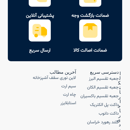
ضمانت بازگشت وجه
پشتیبانی آنلاین
ضمانت اصالت کالا
ارسال سریع
دسترسی سریع
آخرین مطالب
ا
لاین نوری سقف آشپزخانه
جعبه تقسیم البرز
ل
ک
سیم ارت
جعبه تقسیم الکان
ت
ا
چاه ارت
جعبه تقسیم باکسیران
ر
ا
استابلایزر
داکت پل الکتریک
ج
ا
داکت دانوب
ر
ی
گلند رهورد خراسان
د
ر