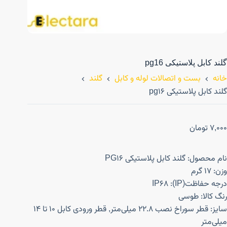
گلند کابل پلاستیکی pg16
خانه
بست و اتصالات لوله و کابل
گلند
گلند کابل پلاستیکی pg16
7,000
تومان
نام محصول: گلند کابل پلاستیکی PG16
وزن: 17 گرم
درجه حفاظت(IP): IP68
رنگ کالا: طوسی
سایز: قطر سوراخ نصب 22.8 میلی‌متر, قطر ورودی کابل 10 تا 14
میلی‌متر